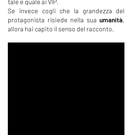
tale e quale ai VIP.
Se invece cogli che la grandezza del
protagonista risiede nella sua
umanità
,
allora hai capito il senso del racconto.