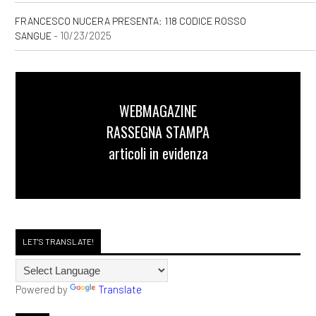
FRANCESCO NUCERA PRESENTA: 118 CODICE ROSSO
Agosto 2020
- 10/23/2025
SANGUE
[03]
Caro e stinto, di Maury
Incen: incipit
WEBMAGAZINE
RASSEGNA STAMPA
Maggio 2020
articoli in evidenza
[25]
Natura morta, di Andrea
Giorgi: incipit
LET'S TRANSLATE!
Aprile 2020
Powered by
Translate
[27]
I racconti incantati, di
Gloria Donati: incipit