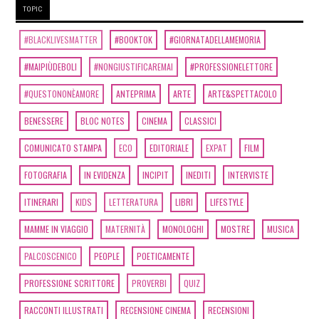
TOPIC
Dicembre 2019
#BLACKLIVESMATTER
#BOOKTOK
#GIORNATADELLAMEMORIA
#MAIPIÙDEBOLI
#NONGIUSTIFICAREMAI
#PROFESSIONELETTORE
[02]
La Terra canta in Do, di
#QUESTONONÈAMORE
ANTEPRIMA
ARTE
ARTE&SPETTACOLO
Maurizio Agostini: incipit
BENESSERE
BLOC NOTES
CINEMA
CLASSICI
COMUNICATO STAMPA
ECO
EDITORIALE
EXPAT
FILM
Giugno 2019
FOTOGRAFIA
IN EVIDENZA
INCIPIT
INEDITI
INTERVISTE
[17]
Pasta fatta in casa, di
ITINERARI
KIDS
LETTERATURA
LIBRI
LIFESTYLE
Luca Murano: incipit
MAMME IN VIAGGIO
MATERNITÀ
MONOLOGHI
MOSTRE
MUSICA
PALCOSCENICO
PEOPLE
POETICAMENTE
Marzo 2019
PROFESSIONE SCRITTORE
PROVERBI
QUIZ
[04]
Tutta la verità su Ruth
RACCONTI ILLUSTRATI
RECENSIONE CINEMA
RECENSIONI