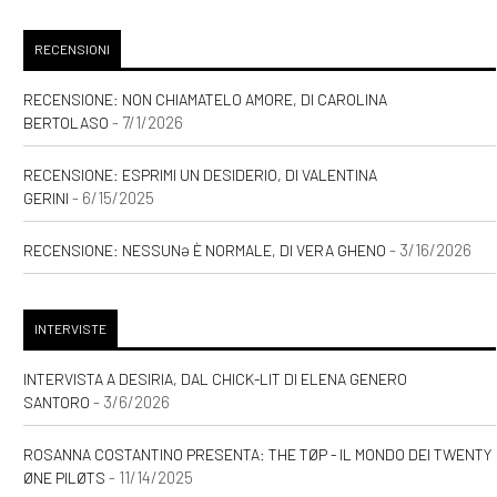
[17]
Una felicità semplice, di
RECENSIONI
Sara Rattaro: incipit
RECENSIONE: NON CHIAMATELO AMORE, DI CAROLINA
- 7/1/2026
BERTOLASO
Marzo 2021
RECENSIONE: ESPRIMI UN DESIDERIO, DI VALENTINA
[08]
Zucchero filato, di
- 6/15/2025
GERINI
Valentina Pelliccia: incipit
- 3/16/2026
RECENSIONE: NESSUNƏ È NORMALE, DI VERA GHENO
Settembre 2020
INTERVISTE
[30]
Storie delle Terre Unite.
INTERVISTA A DESIRIA, DAL CHICK-LIT DI ELENA GENERO
- 3/6/2026
Il risveglio della Fenice, di
SANTORO
Andrea Riccardo Gasparoni:
ROSANNA COSTANTINO PRESENTA: THE TØP - IL MONDO DEI TWENTY
incipit
- 11/14/2025
ØNE PILØTS