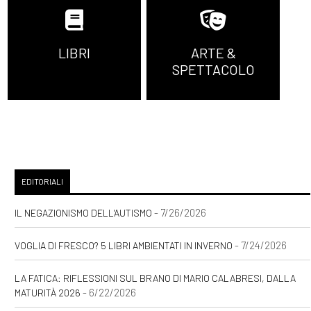
Giugno 2021
LIBRI
ARTE &
SPETTACOLO
[14]
Wallis Simpson. Una sola
debolezza, di Elena Mora:
incipit
Maggio 2021
EDITORIALI
- 7/26/2026
IL NEGAZIONISMO DELL'AUTISMO
[31]
Colette. Un sogno
audace, di Nicoletta Sipos:
- 7/24/2026
VOGLIA DI FRESCO? 5 LIBRI AMBIENTATI IN INVERNO
incipit
LA FATICA: RIFLESSIONI SUL BRANO DI MARIO CALABRESI, DALLA
[24]
Luce innaturale, di
- 6/22/2026
MATURITÀ 2026
Nicole Tinazzi: incipit