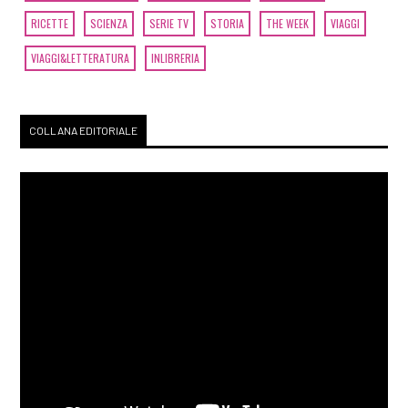
Malone, di Emma Flint:
RICETTE
SCIENZA
SERIE TV
STORIA
THE WEEK
VIAGGI
incipit
VIAGGI&LETTERATURA
INLIBRERIA
Febbraio 2019
COLLANA EDITORIALE
[11]
Racconti di stelle al bar
Zodiak, di Loriana Lucciarini
e Maria Sabina Coluccia:
incipit
Gennaio 2019
[14]
Sulle ali della fantasia, di
Ornella Nalon: incipit