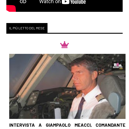
Novembre 2018
[19]
Sotto il sole di
IL PIÙ LETTO DEL MESE
mezzanotte, di Higashino
Keigo: incipit
Ottobre 2018
[30]
Mademoiselle Coco e il
profumo dell'amore, di Marly
Michelle: incipit
Settembre 2018
INTERVISTA A GIAMPAOLO MEACCI, COMANDANTE