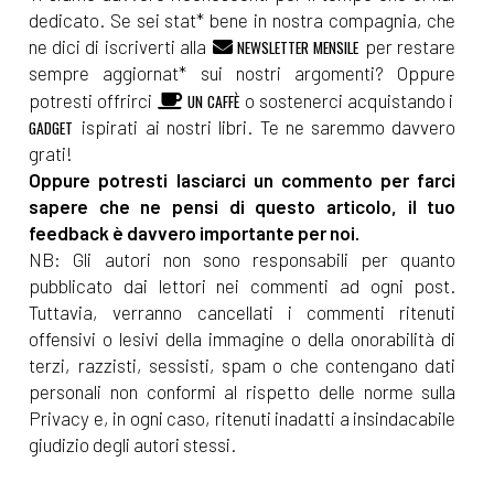
dedicato. Se sei stat* bene in nostra compagnia, che
ne dici di iscriverti alla
per restare
NEWSLETTER MENSILE
[14]
L'occasione di una vita, di
sempre aggiornat* sui nostri argomenti? Oppure
Elena Genero Santoro: incipit
potresti offrirci
o sostenerci acquistando i
UN CAFFÈ
ispirati ai nostri libri. Te ne saremmo davvero
GADGET
grati!
Dicembre 2021
Oppure potresti lasciarci un commento per farci
sapere che ne pensi di questo articolo, il tuo
[27]
DAD – Divertendosi A
feedback è davvero importante per noi.
NB: Gli autori non sono responsabili per quanto
Distanza, di Chiara Rossi:
pubblicato dai lettori nei commenti ad ogni post.
incipit
Tuttavia, verranno cancellati i commenti ritenuti
[20]
Il viaggio che rifarei, di
offensivi o lesivi della immagine o della onorabilità di
terzi, razzisti, sessisti, spam o che contengano dati
Johnny Do: incipit
personali non conformi al rispetto delle norme sulla
Privacy e, in ogni caso, ritenuti inadatti a insindacabile
Novembre 2021
giudizio degli autori stessi.