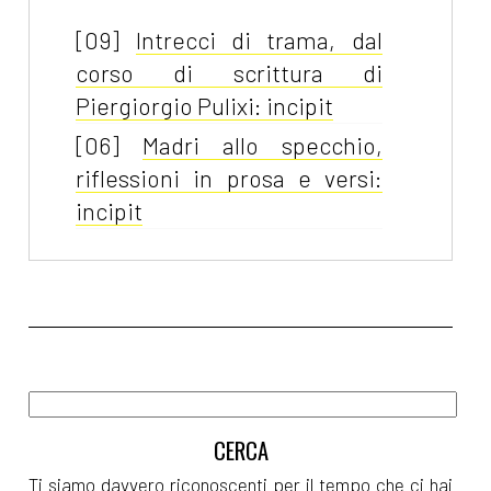
[09]
Intrecci di trama, dal
corso di scrittura di
Piergiorgio Pulixi: incipit
[06]
Madri allo specchio,
riflessioni in prosa e versi:
incipit
Aprile 2022
[04]
Paulina e l'Acqua della
Vita, di Michaela Šebőková
Vannini: incipit
Marzo 2022
Ti siamo davvero riconoscenti per il tempo che ci hai