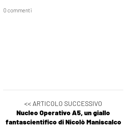
[22]
Storie di mare e di
0 commenti
orizzonti, a cura di Cultura al
femminile: incipit
Ottobre 2021
[25]
Il mare e la nebbia, di
Rosa Santi: incipit
[04]
Ānanda, di Argyros
Singh: incipit
<< ARTICOLO SUCCESSIVO
Agosto 2021
Nucleo Operativo A5, un giallo
fantascientifico di Nicolò Maniscalco
[26]
In viaggio con Tommy, di