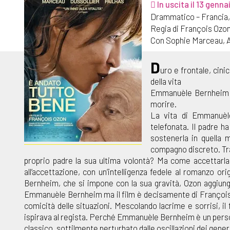
In uscita il 13 genna
Drammatico – Francia,
Regia di François Ozon
Con Sophie Marceau, An
D
uro e frontale, cini
della vita
Emmanuèle Bernheim ra
morire.
La vita di Emmanuèle
telefonata. Il padre ha
sostenerla in quella m
compagno discreto. Tra 
proprio padre la sua ultima volontà? Ma come accettarla? Il
all’accettazione, con un’intelligenza fedele al romanzo or
Bernheim, che si impone con la sua gravità, Ozon aggiunge 
Emmanuèle Bernheim ma il film è decisamente di François Ozo
comicità delle situazioni. Mescolando lacrime e sorrisi, il
ispirava al regista. Perché Emmanuèle Bernheim è un persona
classico, sottilmente perturbato dalle oscillazioni dei gener