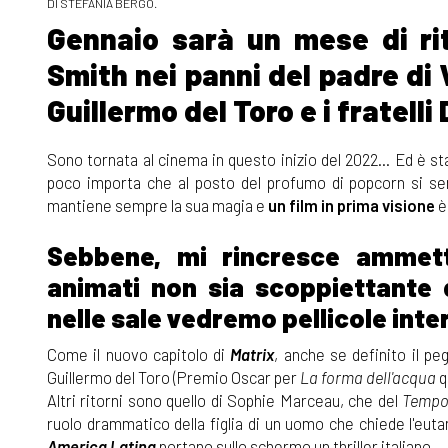
DI STEFANIA BERGO.
Gennaio sarà un mese di rit
Smith nei panni del padre di 
Guillermo del Toro e i fratelli
Sono tornata al cinema in questo inizio del 2022... Ed è s
poco importa che al posto del profumo di popcorn si sen
mantiene sempre la sua magia e
un film in prima visione
è
Sebbene, mi rincresce ammette
animati non sia scoppiettante
nelle sale vedremo pellicole inte
Come il nuovo capitolo di
Matrix
, anche se definito il pe
Guillermo del Toro (Premio Oscar per
La forma dell'acqua
q
Altri ritorni sono quello di Sophie Marceau, che del
Tempo 
ruolo drammatico della figlia di un uomo che chiede l'euta
America Latina
portano sullo schermo un thriller italiano.