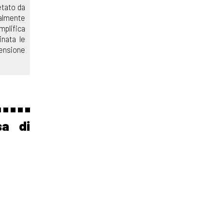
etato da
ialmente
mplifica
nata le
mensione
sa di