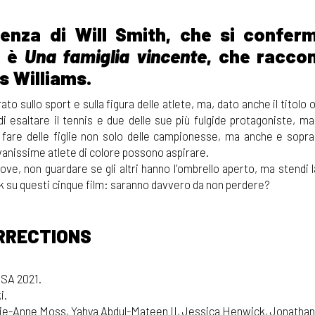
esenza di Will Smith, che si confer
, è
Una famiglia vincente
, che raccon
s Williams.
o sullo sport e sulla figura delle atlete, ma, dato anche il titolo o
di esaltare il tennis e due delle sue più fulgide protagoniste, ma
fare delle figlie non solo delle campionesse, ma anche e sopra
vanissime atlete di colore possono aspirare.
ove, non guardare se gli altri hanno l'ombrello aperto, ma stendi
ack su questi cinque film: saranno davvero da non perdere?
RRECTIONS
USA 2021.
i.
e-Anne Moss, Yahya Abdul-Mateen II, Jessica Henwick, Jonathan 