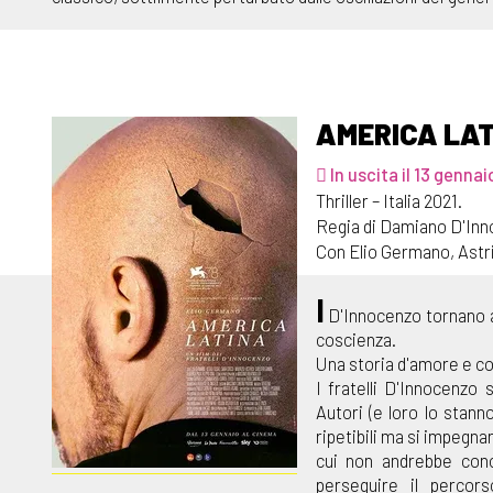
AMERICA LA
In uscita il 13 gennai
Thriller – Italia 2021.
Regia di Damiano D'Inn
Con Elio Germano, Astri
I
D'Innocenzo tornano a
coscienza.
Una storia d'amore e com
I fratelli D'Innocenzo
Autori (e loro lo stann
ripetibili ma si impegna
cui non andrebbe cono
perseguire il percor