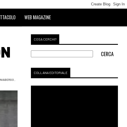
TTACOLO
WEB MAGAZINE
COSA CERCHI?
ON
COLLANA EDITORIALE
ANIABERGO
,