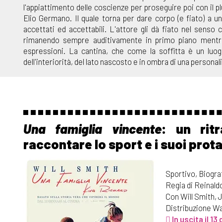
l'appiattimento delle coscienze per proseguire poi con il p
Elio Germano. Il quale torna per dare corpo (e fiato) a
accettati ed accettabili. L'attore gli dà fiato nel sens
rimanendo sempre auditivamente in primo piano mentre
espressioni. La cantina, che come la soffitta è un luo
dell'interiorità, del lato nascosto e in ombra di una persona
Una famiglia vincente
: un ritr
raccontare lo sport e i suoi prota
Sportivo, Biogra
Regia di Reinald
Con Will Smith, J
Distribuzione Wa
In uscita il 13