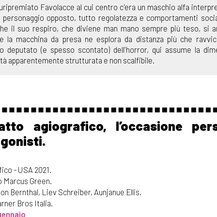
luripremiato Favolacce al cui centro c'era un maschio alfa interpr
 un personaggio opposto, tutto regolatezza e comportamenti soc
o che il suo respiro, che diviene man mano sempre più teso, si a
 la macchina da presa ne esplora da distanza più che ravvici
go deputato (e spesso scontato) dell'horror, qui assume la di
lità apparentemente strutturata e non scalfibile.
atto agiografico, l’occasione per
gonisti.
fico - USA 2021.
o Marcus Green.
on Bernthal, Liev Schreiber, Aunjanue Ellis.
rner Bros Italia.
 gennaio