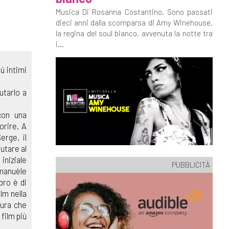
Musica Di Rosanna Costantino. Sono passati
dieci anni dalla scomparsa di Amy Winehouse,
la regina del soul bianco, avvenuta la notte tra
i...
ù intimi
utarlo a
con una
orire. A
erge, il
utare al
iniziale
PUBBLICITÀ
mmanuèle
bro è di
lm nella
aura che
film più