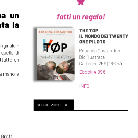
ma un
fatti un regalo!
ta la
THE TOP
IL MONDO DEI TWENTY
ONE PILOTS
riginale –
Rosanna Costantino
 quello di
Bio illustrata
ttutto un
Cartaceo 25€ | 18€ b/n
Ebook 4,99€
 la mano e
INFO
SEGUICI ANCHE SU...
Groff.