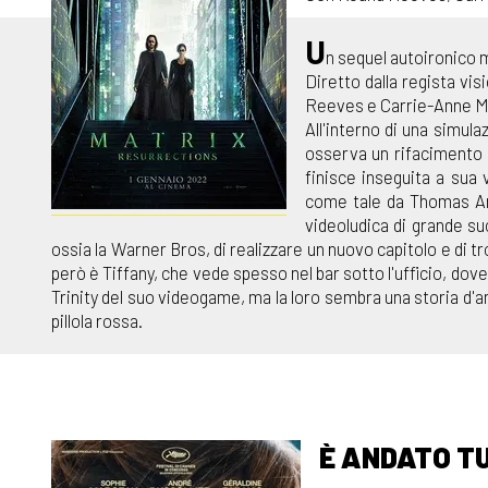
U
n sequel autoironico m
Diretto dalla regista vi
Reeves e Carrie-Anne Moss
All'interno di una simul
osserva un rifacimento de
finisce inseguita a sua
come tale da Thomas And
videoludica di grande su
ossia la Warner Bros, di realizzare un nuovo capitolo e di tr
però è Tiffany, che vede spesso nel bar sotto l'ufficio, dove 
Trinity del suo videogame, ma la loro sembra una storia d
pillola rossa.
È ANDATO T