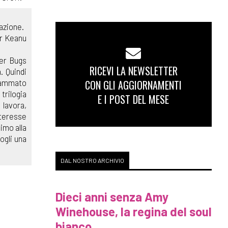
'azione.
ar Keanu
ker Bugs
RICEVI LA NEWSLETTER
. Quindi
grammato
CON GLI AGGIORNAMENTI
trilogia
E I POST DEL MESE
 lavora,
nteresse
simo alla
ogli una
DAL NOSTRO ARCHIVIO
Dieci anni senza Amy
Winehouse, la regina del soul
bianco