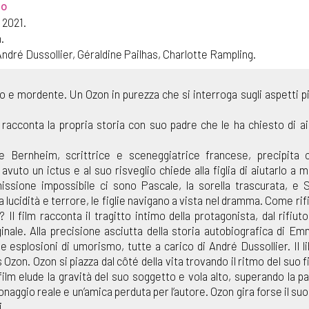
io
 2021.
.
dré Dussollier, Géraldine Pailhas, Charlotte Rampling.
co e mordente. Un Ozon in purezza che si interroga sugli aspetti pi
cconta la propria storia con suo padre che le ha chiesto di ai
 Bernheim, scrittrice e sceneggiatrice francese, precipita 
 avuto un ictus e al suo risveglio chiede alla figlia di aiutarlo a m
issione impossibile ci sono Pascale, la sorella trascurata, e S
lucidità e terrore, le figlie navigano a vista nel dramma. Come rifi
 film racconta il tragitto intimo della protagonista, dal rifiuto 
iginale. Alla precisione asciutta della storia autobiografica di E
esplosioni di umorismo, tutte a carico di André Dussollier. Il li
n. Ozon si piazza dal côté della vita trovando il ritmo del suo fi
 film elude la gravità del suo soggetto e vola alto, superando la p
ggio reale e un’amica perduta per l’autore. Ozon gira forse il suo 
i.