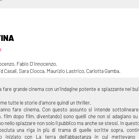
TINA
o
ocenzo, Fabio D'Innocenzo.
d Casali, Sara Ciocca, Maurizio Lastrico, Carlotta Gamba.
 fare grande cinema con un'indagine potente e spiazzante nel bui
e tutte le storie d'amore quindi un thriller.
 sanno fare cinema. Con questo assunto si intende sottolineare
o, film dopo film, diventando) sono quelli che non si adagiano s
no nello spiazzare non solo il pubblico ma anche se stessi. In questo 
sciuta una riga in più di trama di quelle scritte sopra, cont
so iniziato con La terra dell'abbastanza in cui mettevano