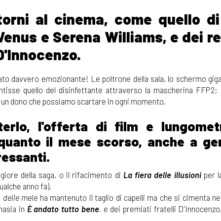
orni al cinema, come quello di
Venus e Serena Williams, e dei re
 D'Innocenzo.
tato davvero emozionante! Le poltrone della sala, lo schermo giga
tisse quello del disinfettante attraverso la mascherina FFP2: 
 un dono che possiamo scartare in ogni momento.
rlo, l'offerta di film e lungomet
 quanto il mese scorso, anche a ge
ressanti.
ggiore della saga, o il rifacimento di
La fiera delle illusioni
per l
ualche anno fa).
delle mele
ha mantenuto il taglio di capelli ma che si cimenta ne
nasia in
È andato tutto bene
, e dei premiati fratelli D'Innocenz