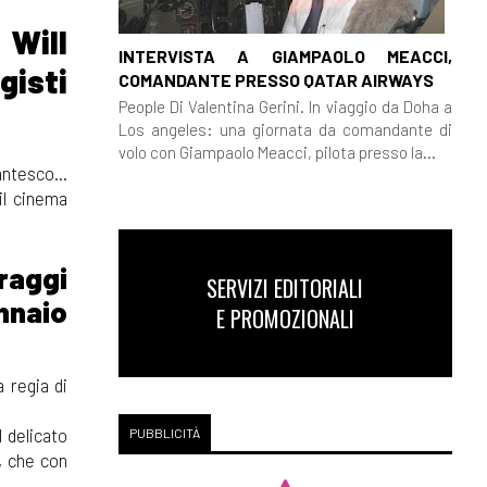
 Will
INTERVISTA A GIAMPAOLO MEACCI,
gisti
COMANDANTE PRESSO QATAR AIRWAYS
People Di Valentina Gerini. In viaggio da Doha a
Los angeles: una giornata da comandante di
volo con Giampaolo Meacci, pilota presso la...
ntesco...
il cinema
raggi
SERVIZI EDITORIALI
nnaio
E PROMOZIONALI
a regia di
l delicato
PUBBLICITÀ
o, che con