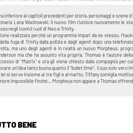
a inferiore ai capitoli precedenti per storia, personaggi e scene d
sionaria Lana Wachowski, il nuovo film riunisce nuovamente le st
 negli iconici ruoli di Neo e Trinity.
azione realizzata perché un programma impari da se stesso, l'hac
lla fuga di Trinity dalla polizia e dagli agenti dopo una telefonata
 volta, ma uno degli agenti è in realtà un nuovo Morpheus, pro
erson ma che ha assunto vita propria. Thomas è l'autore della 
ccesso di "Matrix" e ora gli viene chiesto dalla compagnia per cui
ovare un'idea tanto buona quanto il "bullet time". Il suo solo vero i
lei si serve insieme ai tre figli e al marito. Tiffany somiglia moltis
'amore impossibile finché... Morpheus non appare a Thomas offrend
UTTO BENE