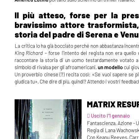
Il più atteso, forse per la pr
bravissimo attore trasformista
storia del padre di Serena e Venu
La critica lo ha già bocciato perché non abbastanza incentrat
King Richard
– forse l'intento del regista non era quello 
raccontare la storia di un uomo testardamente votato a 
simbolo di rivalsa per gli afroamericani,
un modello
cui gio
Un proverbio cinese (?) recita così: «Se vuoi sapere se pi
giudica tu». Che dire di più, quindi? Attendo i vostri feedb
MATRIX RESU
Uscito l'1 gennaio
Fantascienza, Azione - 
Regia di Lana Wachowsk
Con Keanu Reeves, Carri