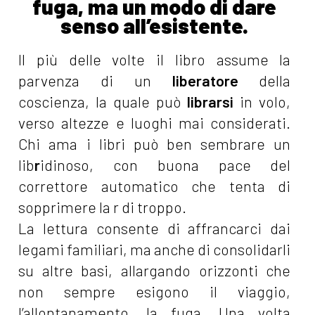
fuga, ma un modo di dare
senso all’esistente.
Il più delle volte il libro assume la
parvenza di un
liberatore
della
coscienza, la quale può
librarsi
in volo,
verso altezze e luoghi mai considerati.
Chi ama i libri può ben sembrare un
lib
r
idinoso, con buona pace del
correttore automatico che tenta di
sopprimere la r di troppo.
La lettura consente di affrancarci dai
legami familiari, ma anche di consolidarli
su altre basi, allargando orizzonti che
non sempre esigono il viaggio,
l’allontanamento, la fuga. Una volta