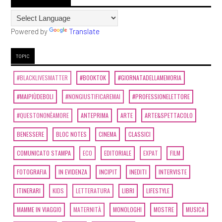
Powered by
Translate
TOPIC
#BLACKLIVESMATTER
#BOOKTOK
#GIORNATADELLAMEMORIA
#MAIPIÙDEBOLI
#NONGIUSTIFICAREMAI
#PROFESSIONELETTORE
#QUESTONONÈAMORE
ANTEPRIMA
ARTE
ARTE&SPETTACOLO
BENESSERE
BLOC NOTES
CINEMA
CLASSICI
COMUNICATO STAMPA
ECO
EDITORIALE
EXPAT
FILM
FOTOGRAFIA
IN EVIDENZA
INCIPIT
INEDITI
INTERVISTE
ITINERARI
KIDS
LETTERATURA
LIBRI
LIFESTYLE
MAMME IN VIAGGIO
MATERNITÀ
MONOLOGHI
MOSTRE
MUSICA