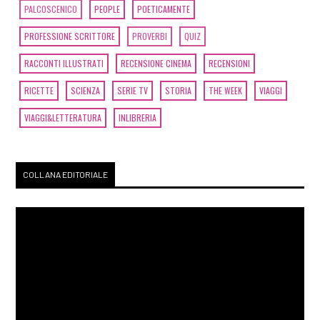
PALCOSCENICO
PEOPLE
POETICAMENTE
PROFESSIONE SCRITTORE
PROVERBI
QUIZ
RACCONTI ILLUSTRATI
RECENSIONE CINEMA
RECENSIONI
RICETTE
SCIENZA
SERIE TV
STORIA
THE WEEK
VIAGGI
VIAGGI&LETTERATURA
INLIBRERIA
COLLANA EDITORIALE