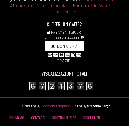
Attribuzione - Non commerciale - Non opere derivate 4.0
Internazionale
.
CI OFFRI UN CAFFÈ?
PAGAMENTI SICURI
anche senza account
DONA ORA
GRAZIE!
VISUALIZZAZIONI TOTALI
6
7
2
1
3
7
6
Distributed By
Gooyaabi Templates
Edited By
Stefania Bergo
CHI SIAMO
CONTATTI
SOSTIENI IL SITO
DISCLAIMER