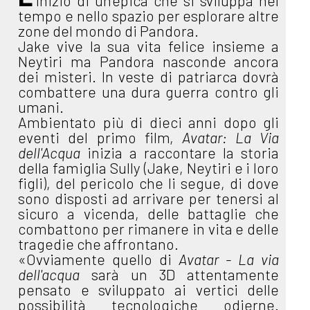
inizio di un'epica che si sviluppa nel
tempo e nello spazio per esplorare altre
zone del mondo di Pandora.
Jake vive la sua vita felice insieme a
Neytiri ma Pandora nasconde ancora
dei misteri. In veste di patriarca dovrà
combattere una dura guerra contro gli
umani.
Ambientato più di dieci anni dopo gli
eventi del primo film,
Avatar: La Via
dell'Acqua
inizia a raccontare la storia
della famiglia Sully (Jake, Neytiri e i loro
figli), del pericolo che li segue, di dove
sono disposti ad arrivare per tenersi al
sicuro a vicenda, delle battaglie che
combattono per rimanere in vita e delle
tragedie che affrontano.
«Ovviamente quello di
Avatar - La via
dell'acqua
sarà un 3D attentamente
pensato e sviluppato ai vertici delle
possibilità tecnologiche odierne.