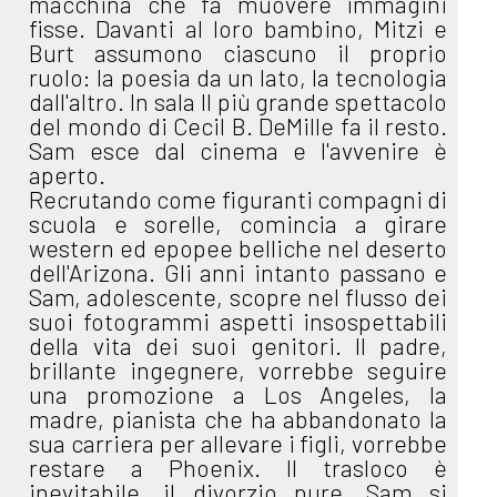
macchina che fa muovere immagini
fisse. Davanti al loro bambino, Mitzi e
Burt assumono ciascuno il proprio
ruolo: la poesia da un lato, la tecnologia
dall'altro. In sala Il più grande spettacolo
del mondo di Cecil B. DeMille fa il resto.
Sam esce dal cinema e l'avvenire è
aperto.
Recrutando come figuranti compagni di
scuola e sorelle, comincia a girare
western ed epopee belliche nel deserto
dell'Arizona. Gli anni intanto passano e
Sam, adolescente, scopre nel flusso dei
suoi fotogrammi aspetti insospettabili
della vita dei suoi genitori. Il padre,
brillante ingegnere, vorrebbe seguire
una promozione a Los Angeles, la
madre, pianista che ha abbandonato la
sua carriera per allevare i figli, vorrebbe
restare a Phoenix. Il trasloco è
inevitabile, il divorzio pure. Sam si