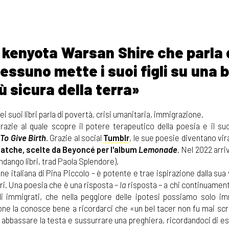
sa kenyota Warsan Shire che parla 
essuno mette i suoi figli su una 
ù sicura della terra»
ei suoi libri parla di povertà, crisi umanitaria, immigrazione.
azie al quale scopre il potere terapeutico della poesia e il suo
To Give Birth
. Grazie al social
Tumblr
, le sue poesie diventano vira
batche, scelte da Beyoncé per l'album
Lemonade
. Nel 2022 arriv
dango libri, trad Paola Splendore).
one italiana di Pina Piccolo – è potente e trae ispirazione dalla sua v
tori. Una poesia che è una risposta –
la
risposta – a chi continuamen
li immigrati, che nella peggiore delle ipotesi possiamo solo i
ione la conosce bene a ricordarci che «un bel tacer non fu mai scr
 abbassare la testa e sussurrare una preghiera, ricordandoci di e