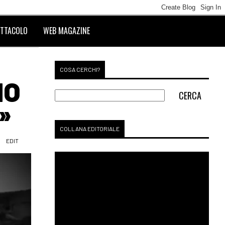
TTACOLO
WEB MAGAZINE
COSA CERCHI?
NO
»
COLLANA EDITORIALE
EDIT