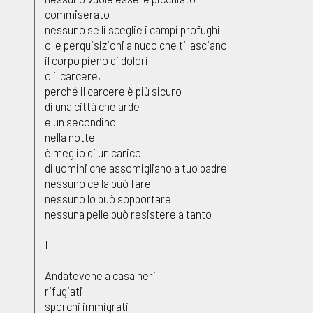
commiserato
nessuno se li sceglie i campi profughi
o le perquisizioni a nudo che ti lasciano
il corpo pieno di dolori
o il carcere,
perché il carcere è più sicuro
di una città che arde
e un secondino
nella notte
è meglio di un carico
di uomini che assomigliano a tuo padre
nessuno ce la può fare
nessuno lo può sopportare
nessuna pelle può resistere a tanto
II
Andatevene a casa neri
rifugiati
sporchi immigrati