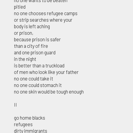
no one wants to be beaten
pitied
no one chooses refugee camps
or strip searches where your
body is left aching
or prison,
because prison is safer
than a city of fire
and one prison guard
in the night
is better than a truckload
of men who look like your father
no one could take it
no one could stomach it
no one skin would be tough enough
II
go home blacks
refugees
dirty immigrants