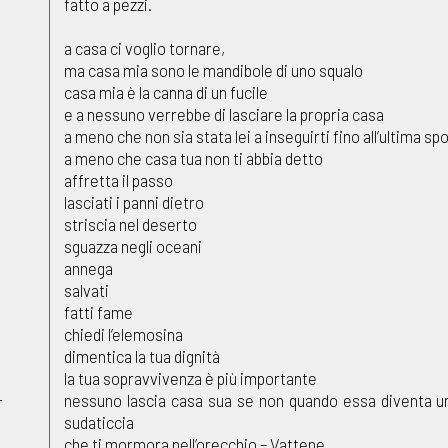
fatto a pezzi.
a casa ci voglio tornare,
ma casa mia sono le mandibole di uno squalo
casa mia è la canna di un fucile
e a nessuno verrebbe di lasciare la propria casa
a meno che non sia stata lei a inseguirti fino all’ultima sp
a meno che casa tua non ti abbia detto
affretta il passo
lasciati i panni dietro
striscia nel deserto
sguazza negli oceani
annega
salvati
fatti fame
chiedi l’elemosina
dimentica la tua dignità
la tua sopravvivenza è più importante
nessuno lascia casa sua se non quando essa diventa u
r
sudaticcia
che ti mormora nell’orecchio – Vattene,