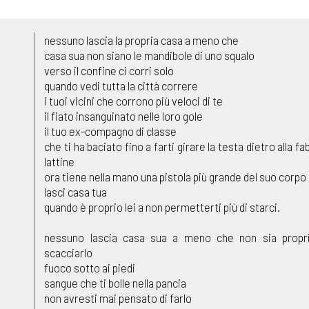
nessuno lascia la propria casa a meno che
casa sua non siano le mandibole di uno squalo
verso il confine ci corri solo
quando vedi tutta la città correre
i tuoi vicini che corrono più veloci di te
il fiato insanguinato nelle loro gole
il tuo ex-compagno di classe
che ti ha baciato fino a farti girare la testa dietro alla fa
lattine
ora tiene nella mano una pistola più grande del suo corpo
lasci casa tua
quando è proprio lei a non permetterti più di starci.
nessuno lascia casa sua a meno che non sia propri
scacciarlo
fuoco sotto ai piedi
sangue che ti bolle nella pancia
non avresti mai pensato di farlo