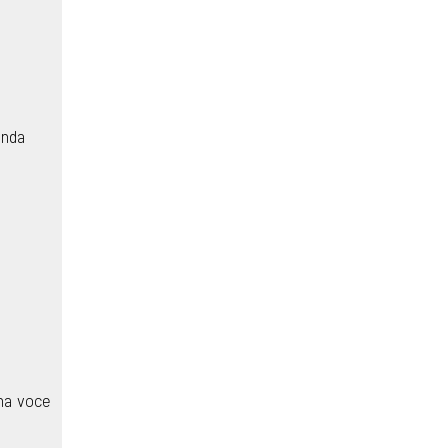
onda
na voce