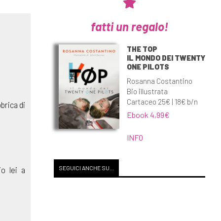
fatti un regalo!
THE TOP
IL MONDO DEI TWENTY
ONE PILOTS
Rosanna Costantino
Bio illustrata
Cartaceo 25€ | 18€ b/n
bbrica di
Ebook 4,99€
INFO
SEGUICI ANCHE SU...
o lei a