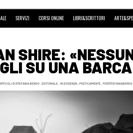
ALE
SERVIZI
CORSI ONLINE
LIBRI&SCRITTORI
ARTE&SPE
AN SHIRE: «NESSU
FIGLI SU UNA BARCA
ARTICOLI DI STEFANIA BERGO
,
EDITORIALE
,
IN EVIDENZA
,
POETICAMENTE
,
POSTSTEFANIABERGO