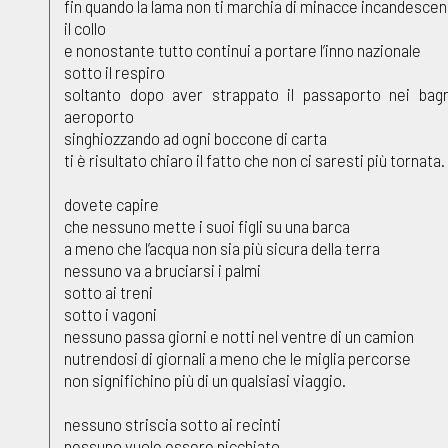
fin quando la lama non ti marchia di minacce incandescen
il collo
e nonostante tutto continui a portare l’inno nazionale
sotto il respiro
soltanto dopo aver strappato il passaporto nei bagn
aeroporto
singhiozzando ad ogni boccone di carta
ti è risultato chiaro il fatto che non ci saresti più tornata.
dovete capire
che nessuno mette i suoi figli su una barca
a meno che l’acqua non sia più sicura della terra
nessuno va a bruciarsi i palmi
sotto ai treni
sotto i vagoni
nessuno passa giorni e notti nel ventre di un camion
nutrendosi di giornali a meno che le miglia percorse
non significhino più di un qualsiasi viaggio.
nessuno striscia sotto ai recinti
nessuno vuole essere picchiato