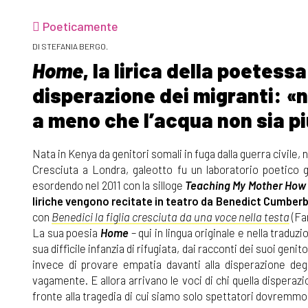
Poeticamente
DI STEFANIA BERGO.
Home
, la lirica della poetes
disperazione dei migranti: «n
a meno che l’acqua non sia pi
Nata in Kenya da genitori somali in fuga dalla guerra civile, n
Cresciuta a Londra, galeotto fu un laboratorio poetico gr
esordendo nel 2011 con la silloge
Teaching My Mother How 
liriche vengono recitate in teatro da Benedict Cumber
con
Benedici la figlia cresciuta da una voce nella testa
(Fan
La sua poesia
Home
– qui in lingua originale e nella traduzi
sua difficile infanzia di rifugiata, dai racconti dei suoi geni
invece di provare empatia davanti alla disperazione deg
vagamente. E allora arrivano le voci di chi quella disperaz
fronte alla tragedia di cui siamo solo spettatori dovremmo