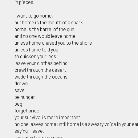
in pieces.
i want to go home,
but home is the mouth of a shark
home is the barrel of the gun
and no one would leave home
unless home chased you to the shore
unless home told you
to quicken your legs
leave your clothes behind
crawl through the desert
wade through the oceans
drown
save
be hunger
beg
forget pride
your survival is more important
no one leaves home until home is a sweaty voice in your ea
saying - leave,
run away from me now