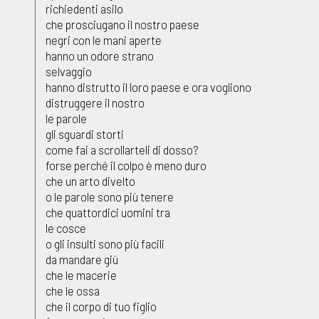
richiedenti asilo
che prosciugano il nostro paese
negri con le mani aperte
hanno un odore strano
selvaggio
hanno distrutto il loro paese e ora vogliono
distruggere il nostro
le parole
gli sguardi storti
come fai a scrollarteli di dosso?
forse perché il colpo è meno duro
che un arto divelto
o le parole sono più tenere
che quattordici uomini tra
le cosce
o gli insulti sono più facili
da mandare giù
che le macerie
che le ossa
che il corpo di tuo figlio