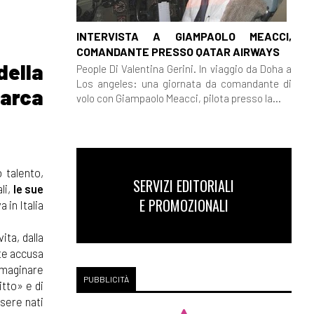
INTERVISTA A GIAMPAOLO MEACCI,
COMANDANTE PRESSO QATAR AIRWAYS
della
People Di Valentina Gerini. In viaggio da Doha a
Los angeles: una giornata da comandante di
barca
volo con Giampaolo Meacci, pilota presso la...
 talento,
SERVIZI EDITORIALI
li,
le sue
E PROMOZIONALI
a in Italia
ita, dalla
te accusa
mmaginare
PUBBLICITÀ
itto» e di
ssere nati