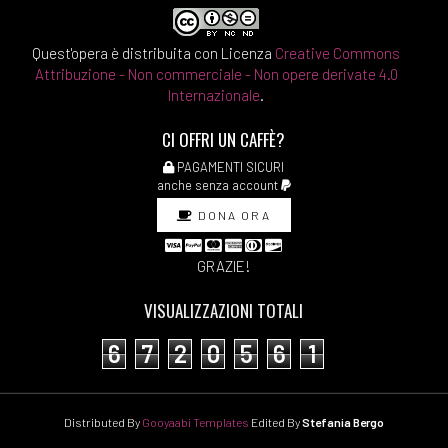
Quest'opera è distribuita con Licenza
Creative Commons
Attribuzione - Non commerciale - Non opere derivate 4.0
Internazionale
.
CI OFFRI UN CAFFÈ?
PAGAMENTI SICURI
anche senza account
DONA ORA
GRAZIE!
VISUALIZZAZIONI TOTALI
6
7
2
0
5
6
1
Distributed By
Gooyaabi Templates
Edited By
Stefania Bergo