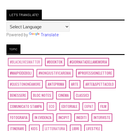
LET'S TRANSLATE!
Powered by
Translate
TOPIC
#BLACKLIVESMATTER
#BOOKTOK
#GIORNATADELLAMEMORIA
#MAIPIÙDEBOLI
#NONGIUSTIFICAREMAI
#PROFESSIONELETTORE
#QUESTONONÈAMORE
ANTEPRIMA
ARTE
ARTE&SPETTACOLO
BENESSERE
BLOC NOTES
CINEMA
CLASSICI
COMUNICATO STAMPA
ECO
EDITORIALE
EXPAT
FILM
FOTOGRAFIA
IN EVIDENZA
INCIPIT
INEDITI
INTERVISTE
ITINERARI
KIDS
LETTERATURA
LIBRI
LIFESTYLE