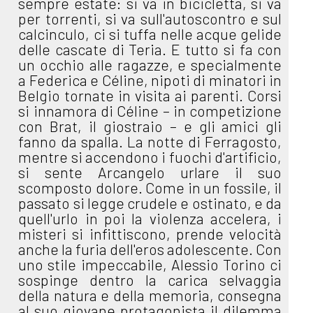
sempre estate: si va in bicicletta, si va
per torrenti, si va sull'autoscontro e sul
calcinculo, ci si tuffa nelle acque gelide
delle cascate di Teria. E tutto si fa con
un occhio alle ragazze, e specialmente
a Federica e Céline, nipoti di minatori in
Belgio tornate in visita ai parenti. Corsi
si innamora di Céline – in competizione
con Brat, il giostraio – e gli amici gli
fanno da spalla. La notte di Ferragosto,
mentre si accendono i fuochi d'artificio,
si sente Arcangelo urlare il suo
scomposto dolore. Come in un fossile, il
passato si legge crudele e ostinato, e da
quell'urlo in poi la violenza accelera, i
misteri si infittiscono, prende velocità
anche la furia dell'eros adolescente. Con
uno stile impeccabile, Alessio Torino ci
sospinge dentro la carica selvaggia
della natura e della memoria, consegna
al suo giovane protagonista il dilemma