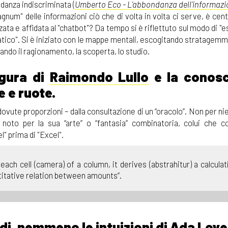
ndanza indiscriminata (
Umberto Eco - L'abbondanza dell'informazi
gnum" delle informazioni ciò che di volta in volta ci serve, è cent
ata e affidata al "chatbot"? Da tempo si è riflettuto sul modo di "e
atico". Si è iniziato con le mappe mentali, escogitando stratagemm
ando il ragionamento, la scoperta, lo studio.
igura di
Raimondo Lullo
e la conos
e e ruote.
 dovute proporzioni – dalla consultazione di un “oracolo”. Non per ni
, noto per la sua “arte” o “fantasia” combinatoria, colui che c
 prima di "Excel".
ach cell (camera) of a column, it derives (abstrahitur) a calculat
antitative relation between amounts”.
di, nemmeno le intuizioni di
Ada Love