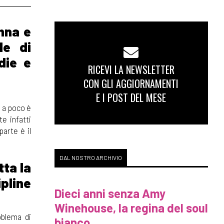
nna e
le di
die e
RICEVI LA NEWSLETTER
CON GLI AGGIORNAMENTI
E I POST DEL MESE
o a poco è
e infatti
arte è il
DAL NOSTRO ARCHIVIO
tta la
ipline
Dieci anni senza Amy
Winehouse, la regina del soul
oblema di
bianco