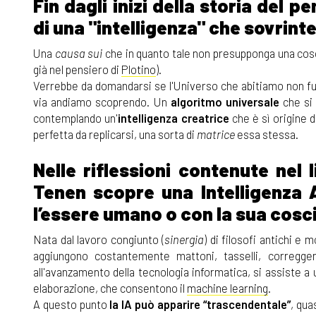
Fin dagli inizi della storia del p
di una "intelligenza" che sovrinte
Una
causa sui
che in quanto tale non presupponga una cos
già nel pensiero di
Plotino
).
Verrebbe da domandarsi se l'Universo che abitiamo non fun
via andiamo scoprendo. Un
algoritmo universale
che si 
contemplando un'
intelligenza creatrice
che è sì origine d
perfetta da replicarsi, una sorta di
matrice
essa stessa.
Nelle riflessioni contenute nel 
Tenen scopre una Intelligenza Ar
l’essere umano o con la sua cosci
Nata dal lavoro congiunto (
sinergia
) di filosofi antichi e 
aggiungono costantemente mattoni, tasselli, correggen
all'avanzamento della tecnologia informatica, si assiste a
elaborazione, che consentono il
machine learning
.
A questo punto
la IA può apparire “trascendentale”
, qua