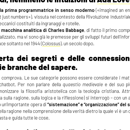
o, la prima programmatrice in senso moderno
(«imagined an en
just numbers»), vissuta nel contesto della Rivoluzione Industrial
canici costituiti da ingranaggi e rotelle.
a
macchina analitica di Charles Babbage
, di fatto il primo comp
izzato, ma vi sono già le premesse per gli sviluppi futuri dell'infor
ce soltanto nel 1944 (
Colossus
), un secolo dopo.
rta dei segreti e delle connession
ie branche del sapere.
è la comprova. Le sue categorie possono essere considerate i matt
 chatbot. Per non parlare della
quaestio medievale
e del suo pi
monizzare la filosofia aristotelica con la teologia cristiana. Att
sulla ragione, sulla logica e la riflessione) si interrogò – con un
do un’importante opera di
“sistemazione” e “organizzazione” del 
ella ragione nella comprensione della verità dietro la quale vi è un 
asta e guida tutte le cose.