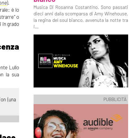
one
).
Musica Di Rosanna Costantino. Sono passati
rale: è lo
dieci anni dalla scomparsa di Amy Winehouse,
strarre" o
la regina del soul bianco, avvenuta la notte tra
i in grado
i...
cenza
ente Lullo
on la sua
ion (una
PUBBLICITÀ
lace
.