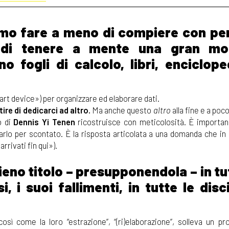
siamo fare a meno di compiere con pe
o di tenere a mente una gran mo
o fogli di calcolo, libri, enciclope
art device») per organizzare ed elaborare dati.
re di dedicarci ad altro.
Ma anche questo
altro
alla fine e a poc
o di
Dennis Yi Tenen
ricostruisce con meticolosità. È important
rlo per scontato. È la risposta articolata a una domanda che in p
rivati fin qui»).
pieno titolo – presupponendola – in tu
 i suoi fallimenti, in tutte le disc
così come la loro “estrazione”, “(ri)elaborazione”, solleva un pr