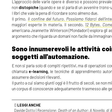
L’approccio delle varie opere è diverso e possono prevale
non
distopiche
(quando e se si parla di un avvenire
trans
I libri che vale la pena di ricordare sono almeno due.
Il primo,
Il confine del futuro. Possiamo fidarci dell’intel
maggiori esperte in materia. Il secondo,
12 Bytes. Come
americana Jeannette Winterson (Mondadori) esplora gli aspe
argomento che riguarda un domani non facile da immaginar
Sono innumerevoli le attività coi
soggetti all'automazione.
E non si parla solo di compiti ripetitivi, ma di operazioni co
chiamata
e-learning,
le tecniche di apprendimento automa
assumere decisioni rilevanti.
Il punto a cui siamo giunti oggi è il frutto di secoli, se non m
un corpus di conoscenze adeguatamente trasmesso alle gen
LEGGI ANCHE
Davide Dotto |
Recensione:
Death of an Author: A Novella
, di