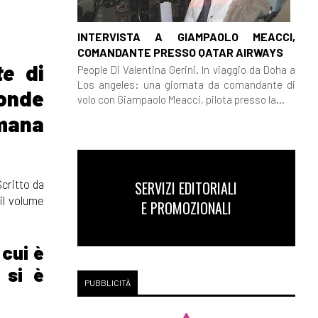
INTERVISTA A GIAMPAOLO MEACCI,
COMANDANTE PRESSO QATAR AIRWAYS
ite
di
People Di Valentina Gerini. In viaggio da Doha a
Los angeles: una giornata da comandante di
onde
volo con Giampaolo Meacci, pilota presso la...
umana
Scritto da
SERVIZI EDITORIALI
il volume
E PROMOZIONALI
cui è
 si è
PUBBLICITÀ