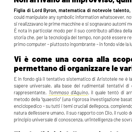
Figlia di Lord Byron, matematica di notevole talent
could manipulate any symbolic information whatsoever, not 
si realizzavano le prime macchine e si sognavano automi mec
È nota in particolar modo per il suo contributo all’idea dell
storia che, per la tecnologia del tempo, non poté essere real
primo computer – piuttosto ingombrante – in fondo vide la lu
Vi è come una corsa alla scope
permettano di organizzare le var
E in fondo già il tentativo sistematico di Aristotele ne 
sapere universale, alla base dei rudimentali tentativi di
rappresentante,
Tommaso d'Aquino
, il quale tentò di ar
metodo della “quaestio” (una rigorosa investigazione basata 
enciclopedico – su tutti i temi cruciali dell’epoca, compien
natura dell’essere umano, il suo rapporto con Dio, il ruolo d
principio universale di conoscenza, un’intelligenza che sovr