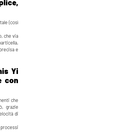
plice,
ale (così
, che via
rticella,
precisa e
nis Yi
e con
amenti che
ò, grazie
elocità di
i processi