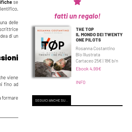
ifiche
se
ientifico.
fatti un regalo!
una delle
scrittrice
THE TOP
IL MONDO DEI TWENTY
idea di un
ONE PILOTS
Rosanna Costantino
Bio illustrata
ssioni
Cartaceo 25€ | 18€ b/n
Ebook 4,99€
 che viene
INFO
i fino ad
 a formare
SEGUICI ANCHE SU...