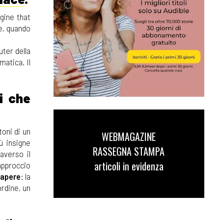
gine that
e, quando
uter della
matica. Il
i che
oni di un
WEBMAGAZINE
ù insigne
RASSEGNA STAMPA
raverso il
articoli in evidenza
 approccio
sapere
: la
ordine, un