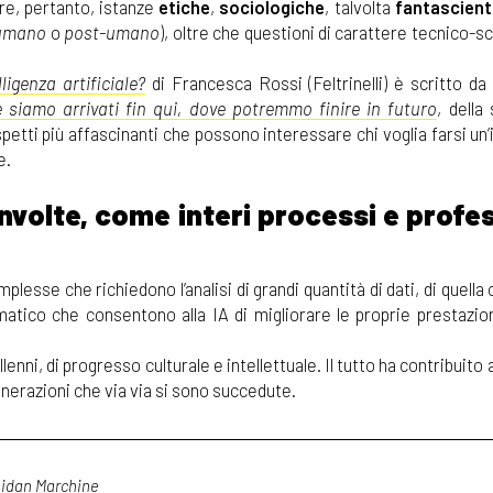
re, pertanto, istanze
etiche
,
sociologiche
, talvolta
fantascient
-umano
o
post-umano
), oltre che questioni di carattere tecnico-sc
ligenza artificiale?
di Francesca Rossi (Feltrinelli) è scritto da 
 siamo arrivati fin qui, dove potremmo finire in futuro
, della 
tti più affascinanti che possono interessare chi voglia farsi un’
e.
nvolte, come interi processi e profe
mplesse che richiedono l’analisi di grandi quantità di dati, di quella
tico che consentono alla IA di migliorare le proprie prestazion
illenni, di progresso culturale e intellettuale. Il tutto ha contribuito
erazioni che via via si sono succedute.
 Aidan Marchine