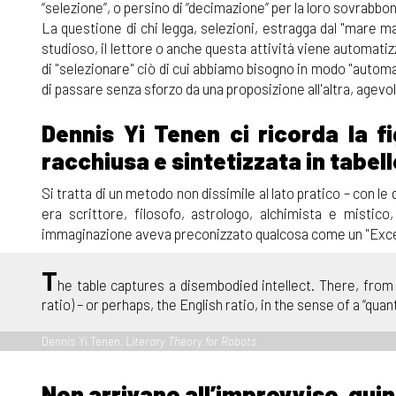
“selezione”, o persino di “decimazione” per la loro sovrabbo
La questione di chi legga, selezioni, estragga dal "mare ma
studioso, il lettore o anche questa attività viene automatizz
di "selezionare" ciò di cui abbiamo bisogno in modo "autom
di passare senza sforzo da una proposizione all'altra, agevol
Dennis Yi Tenen ci ricorda la f
racchiusa e sintetizzata in tabell
Si tratta di un metodo non dissimile al lato pratico – con le
era scrittore, filosofo, astrologo, alchimista e mistico
immaginazione aveva preconizzato qualcosa come un "Excel"
T
he table captures a disembodied intellect. There, from e
ratio) – or perhaps, the English ratio, in the sense of a “qu
Dennis Yi Tenen,
Literary Theory for Robots
Non arrivano all’improvviso, quin