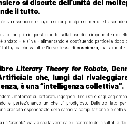
ensiero si discute dell'unità del molte
nde il tutto.
cienza essendo eterna, ma sia un principio supremo e trascendent
zioni proprio in questo modo, sulla base di un imponente modello
è andato – e si va – alimentando e costituendo particella dopo pa
i tutto, ma che va oltre l'idea stessa di
coscienza
, ma talmente 
libro
Literary Theory for Robots
, Den
tificiale che, lungi dal rivaleggiar
enza, è una “intelligenza collettiva”.
moderni, matematici, letterati, ingegneri, linguisti e dagli aggiorn
do e perfezionando un che di prodigioso. Dall’altro lato per
 una crescita esponenziale della capacità computazionale e della v
si un “oracolo” via via che la verifica e il controllo dei risultati e de