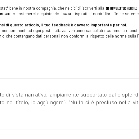
tat* bene in nostra compagnia, che ne dici di iscriverti alla
NEWSLETTER MENSILE
N CAFFÈ
o sostenerci acquistando i
GADGET
ispirati ai nostri libri. Te ne sare
si di questo articolo, il tuo feedback è davvero importante per noi.
 nei commenti ad ogni post. Tuttavia, verranno cancellati i commenti ritenuti 
spam o che contengano dati personali non conformi al rispetto delle norme sulla P
o di vista narrativo, ampiamente supportato dalle splendi
o nel titolo, io aggiungerei: "Nulla ci è precluso nella vi