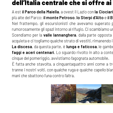
dell’Italia centrale che si offre a
A est
il Parco della Maiella
, a ovest il Lazio con
la Ciociar
più alte del Parco:
il monte Petroso
,
lo Sterpi d’Alto
e
il 
Nel frattempo, gli escursionisti che avevamo superato p
rumorosamente gli spazi intorno al rifugio. Ci scambiamo un
Scendiamo per la
valle Iannanghera
, dalla parte opposta
acquieta e ci togliamo qualche strato di vestiti, rimanendo 
La discesa
, da questa parte, è
lunga e faticosa
, le gamb
faggi e aceri centenari
. Lo sguardo rivolto in alto a con
cinque del pomeriggio, avvistiamo l’agognata automobile.
È fatta anche stavolta, a cinquantaquattro anni come a t
tranne i nostri volti, con qualche ruga e qualche capello bi
mani che sbattono l’una contro l’altra.