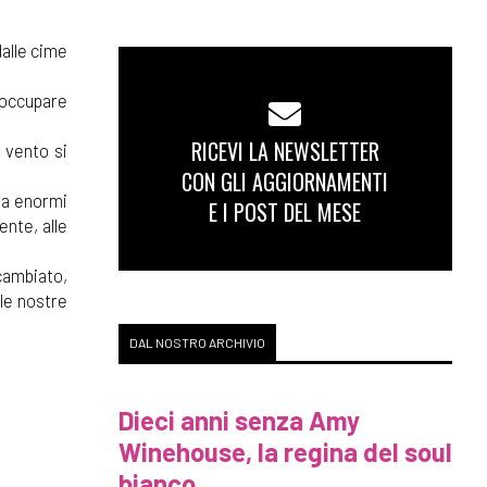
dalle cime
 occupare
RICEVI LA NEWSLETTER
l vento si
CON GLI AGGIORNAMENTI
o a enormi
E I POST DEL MESE
ente, alle
cambiato,
lle nostre
DAL NOSTRO ARCHIVIO
Dieci anni senza Amy
Winehouse, la regina del soul
bianco