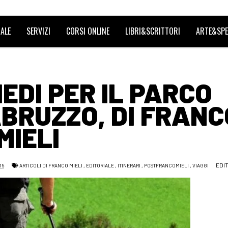
ALE
SERVIZI
CORSI ONLINE
LIBRI&SCRITTORI
ARTE&SPE
IEDI PER IL PARCO
BRUZZO, DI FRANC
MIELI
EDI
15
ARTICOLI DI FRANCO MIELI
,
EDITORIALE
,
ITINERARI
,
POSTFRANCOMIELI
,
VIAGGI