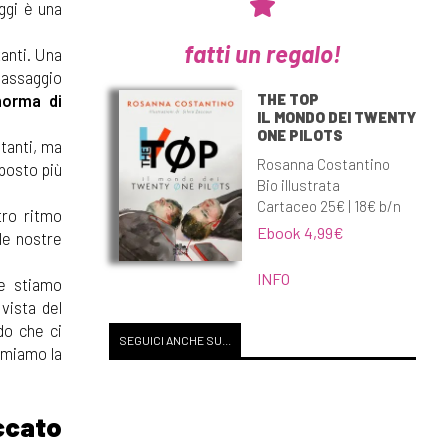
ggi è una
fatti un regalo!
tanti. Una
passaggio
THE TOP
orma di
IL MONDO DEI TWENTY
ONE PILOTS
 tanti, ma
Rosanna Costantino
 posto più
Bio illustrata
Cartaceo 25€ | 18€ b/n
tro ritmo
Ebook 4,99€
 le nostre
INFO
he stiamo
vista del
do che ci
SEGUICI ANCHE SU...
amiamo la
ccato