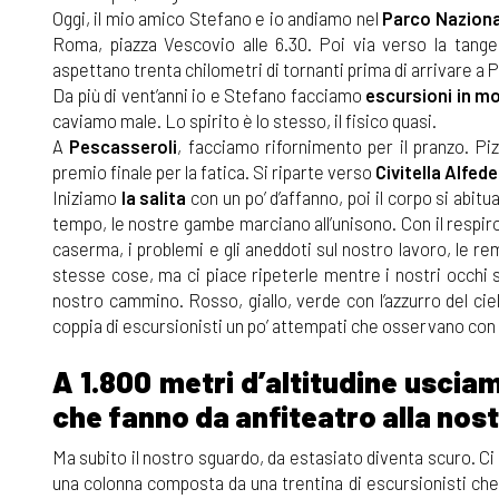
Oggi, il mio amico Stefano e io andiamo nel
Parco Naziona
Roma, piazza Vescovio alle 6.30. Poi via verso la tang
aspettano trenta chilometri di tornanti prima di arrivare a 
Da più di vent’anni io e Stefano facciamo
escursioni in m
caviamo male. Lo spirito è lo stesso, il fisico quasi.
A
Pescasseroli
, facciamo rifornimento per il pranzo. P
premio finale per la fatica. Si riparte verso
Civitella Alfed
Iniziamo
la salita
con un po’ d’affanno, poi il corpo si abi
tempo, le nostre gambe marciano all’unisono. Con il respiro
caserma, i problemi e gli aneddoti sul nostro lavoro, le r
stesse cose, ma ci piace ripeterle mentre i nostri occhi 
nostro cammino. Rosso, giallo, verde con l’azzurro del cie
coppia di escursionisti un po’ attempati che osservano con i
A 1.800 metri d’altitudine uscia
che fanno da anfiteatro alla nos
Ma subito il nostro sguardo, da estasiato diventa scuro. C
una colonna composta da una trentina di escursionisti che