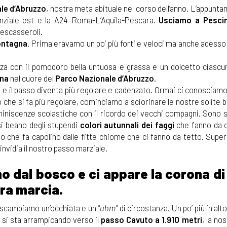
le d’Abruzzo
, nostra meta abituale nel corso dell’anno. L’appunt
enziale est e la A24 Roma-L’Aquila-Pescara.
Usciamo a Pesci
Pescasseroli.
ontagna
. Prima eravamo un po’ più forti e veloci ma anche adesso
izza con il pomodoro bella untuosa e grassa e un dolcetto ciasc
ena
nel cuore del
Parco Nazionale d’Abruzzo
.
tua e il passo diventa più regolare e cadenzato. Ormai ci conosciam
 che si fa più regolare, cominciamo a sciorinare le nostre solite 
eminiscenze scolastiche con il ricordo dei vecchi compagni. Sono 
si beano degli stupendi
colori autunnali dei faggi
che fanno da c
lo che fa capolino dalle fitte chiome che ci fanno da tetto. Supe
nvidia il nostro passo marziale.
mo dal bosco e ci appare la corona d
tra marcia.
i scambiamo un’occhiata e un
"uhm"
di circostanza. Un po’ più in alto
 si sta arrampicando verso il
passo Cavuto a 1.910 metri
, la no