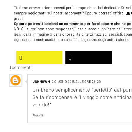
Ti siamo davvero riconoscenti per il tempo che ci hai dedicato. Se sei s
sempre aggiornat* sui nostri argomenti? Oppure potresti offrirci
U
grati!
Oppure potresti lasciarci un commento per farci sapere che ne pen
NB: Gli autori non sono responsabili per quanto pubblicato dai lettori
lesivi della immagine o della onorabilità di terzi, razzisti, sessisti, 
ogni caso, ritenuti inadatti a insindacabile giudizio degli autori stessi.
1 commenti
UNKNOWN
2 GIUGNO 2016 ALLE ORE 23:29
Un brano semplicemente "perfetto" dal punt
Se la ricompensa è il viaggio,come anticipat
volerlo!"
Rispondi