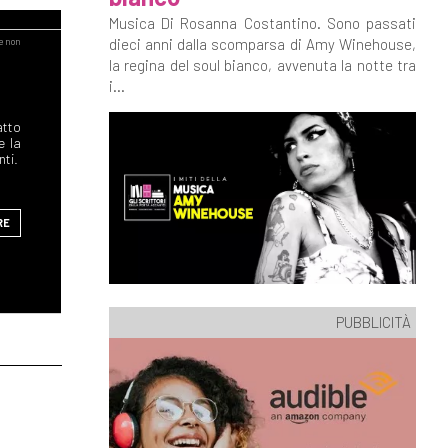
Musica Di Rosanna Costantino. Sono passati
dieci anni dalla scomparsa di Amy Winehouse,
la regina del soul bianco, avvenuta la notte tra
i...
atto
e la
nti.
RE
PUBBLICITÀ