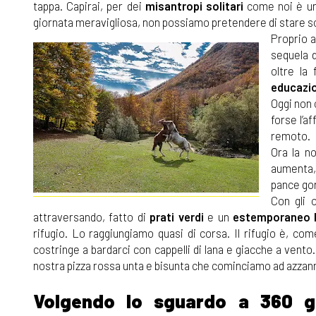
tappa. Capirai, per dei
misantropi solitari
come noi è un
giornata meravigliosa, non possiamo pretendere di stare so
Proprio a
sequela d
oltre la 
educazio
Oggi non 
forse l’a
remoto.
Ora la n
aumenta,
pance gor
Con gli 
attraversando, fatto di
prati verdi
e un
estemporaneo 
rifugio. Lo raggiungiamo quasi di corsa. Il rifugio è, c
costringe a bardarci con cappelli di lana e giacche a vento.
nostra pizza rossa unta e bisunta che cominciamo ad azzan
Volgendo lo sguardo a 360 g