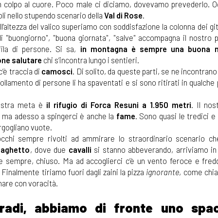
 colpo al cuore. Poco male ci diciamo, dovevamo prevederlo. O
li nello stupendo scenario della
Val di Rose
.
ll’altezza del valico superiamo con soddisfazione la colonna dei gi
i "buongiorno", "buona giornata", "salve" accompagna il nostro 
fila di persone. Si sa,
in montagna è sempre una buona n
ne salutare
chi s’incontra lungo i sentieri.
c’è traccia di
camosci
. Di solito, da queste parti, se ne incontrano
ffollamento di persone li ha spaventati e si sono ritirati in qualche
ostra meta è
il rifugio di Forca Resuni
a 1.950 metri
. Il nos
 ma adesso a spingerci è anche la
fame
. Sono quasi le tredici e
gogliano vuote.
occhi sempre rivolti ad ammirare lo straordinario scenario c
laghetto
, dove due
cavalli
si stanno abbeverando, arriviamo in 
ome sempre, chiuso. Ma ad accoglierci c’è un vento feroce e fred
 Finalmente tiriamo fuori dagli zaini la pizza
ignorante
, come chi
nare con voracità.
radi, abbiamo di fronte uno spa