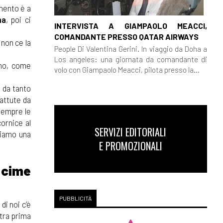
amento è a
na
, poi ci
INTERVISTA A GIAMPAOLO MEACCI,
COMANDANTE PRESSO QATAR AIRWAYS
 non ce la
People Di Valentina Gerini. In viaggio da Doha a
Los angeles: una giornata da comandante di
uno, come
volo con Giampaolo Meacci, pilota presso la...
o da tanto
battute da
sempre le
ornice al
SERVIZI EDITORIALI
riamo una
E PROMOZIONALI
i cime
PUBBLICITÀ
 di noi c’è
stra prima