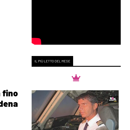
IL PIÙ LETTO DEL MESE
 fino
edena