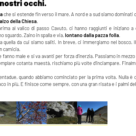
i nostri occhi.
ia
che si estende fin verso il mare. A nord e a sud siamo dominati 
Balzo della Chiesa
.
rima al valico di passo Cavuto, ci hanno raggiunti e iniziano a
o sguardo. Zaino in spalla e via,
lontano dalla pazza folla
.
 a quella da cui siamo saliti. In breve, ci immergiamo nel bosco. I
in camicia.
e fanno male e si va avanti per forza d’inerzia. Passiamo in mezz
templare cotanta maestà, rischiamo più volte d’inciampare. Finalm
rentadue, quando abbiamo cominciato per la prima volta. Nulla è 
anco in più. E finisce come sempre, con una gran risata e i palmi de