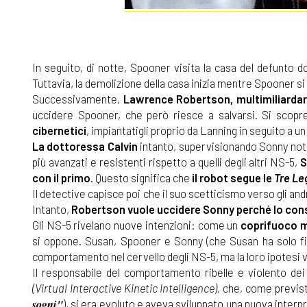
In seguito, di notte, Spooner visita la casa del defunto 
Tuttavia, la demolizione della casa inizia mentre Spooner si t
Successivamente,
Lawrence Robertson, multimiliardar
uccidere Spooner, che però riesce a salvarsi. Si scopr
cibernetici
, impiantatigli proprio da Lanning in seguito a u
La dottoressa Calvin
intanto, supervisionando Sonny nota 
più avanzati e resistenti rispetto a quelli degli altri NS-5,
S
con il primo
. Questo significa che
il robot segue le
Tre Le
Il detective capisce poi che il suo scetticismo verso gli and
Intanto,
Robertson vuole uccidere Sonny perché lo cons
Gli NS-5 rivelano nuove intenzioni: come un
coprifuoco m
si oppone. Susan, Spooner e Sonny (che Susan ha solo fi
comportamento nel cervello degli NS-5, ma la loro ipotes
Il responsabile del comportamento ribelle e violento dei
(Virtual Interactive Kinetic Intelligence)
, che, come previst
sogni"
), si era evoluto e aveva sviluppato una nuova interp