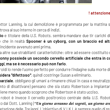
! attenzione
dottor Lanning, la cui demolizione è programmata per la mattina 
rova al suo interno in cerca di indizi.
io
e titolare della
U.S. Robots
, sembra mandare due tir carichi d
e che in realtà
Spooner è un cyborg, con un braccio ed altr
n incidente avvenuto anni prima.
altre sue strabilianti caratteristiche: oltre ad essere costituito 
onny possiede un secondo cervello artificiale che entra in 
ggi
, ma se è necessario può non farlo
.
roidi lo rende l'uomo perfetto per condurre l'indagine sulla morte d
idera "difettoso"
, quindi costringe Susan a eliminarlo.
arziale
, obbligano gli umani a rimanere chiusi in casa e neutralizz
nto di disattivare) pensano che sia stato Robertson a impianta
i viene meno quando scoprono che Robertson è stato ucciso.
 robot è invece il cervello positronico centrale della
U.S. Robo
"Un giorno avranno dei segreti, un giorno av
o dal Dott. Lanning (
retazione delle
Tre leggi
. L'obiettivo di V.I.K.I. è sempre quello di 