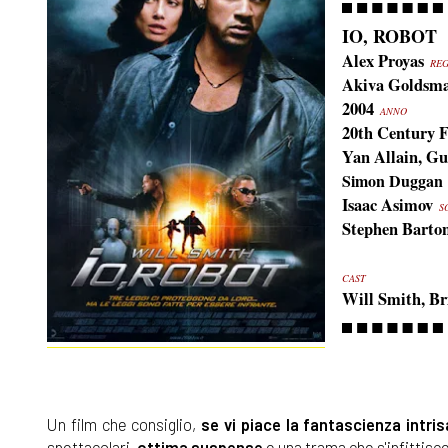
IO, ROBOT
Alex Proyas
REG
Akiva Goldsma
2004
ANNO
20th Century 
Yan Allain, Gu
Simon Duggan
Isaac Asimov
S
Stephen Barton
CAST
Will Smith, B
Un film che consiglio,
se vi piace la fantascienza intri
spettacolari,
ottima suspense
e una trama che s'infittisce