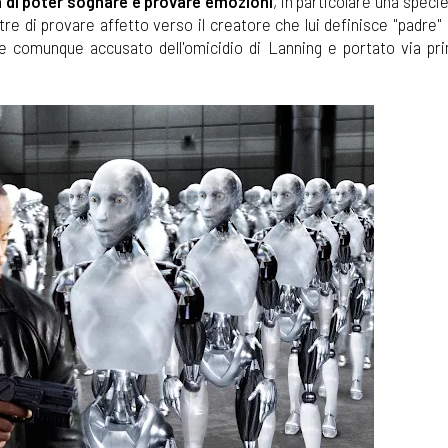
 di poter sognare e provare emozioni
, in particolare una speci
tre di provare affetto verso il creatore che lui definisce "padre"
 comunque accusato dell'omicidio di Lanning e portato via pri