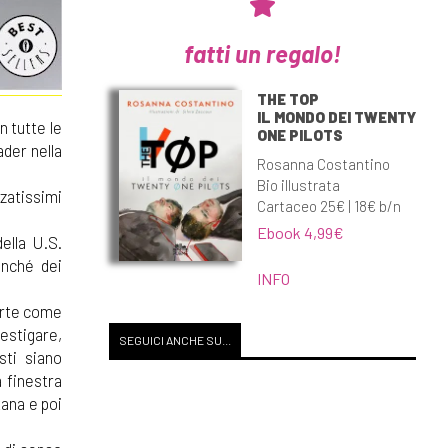
fatti un regalo!
THE TOP
IL MONDO DEI TWENTY
n tutte le
ONE PILOTS
ader nella
Rosanna Costantino
Bio illustrata
zatissimi
Cartaceo 25€ | 18€ b/n
Ebook 4,99€
ella U.S.
nché dei
INFO
morte come
vestigare,
SEGUICI ANCHE SU...
sti siano
 finestra
tana e poi