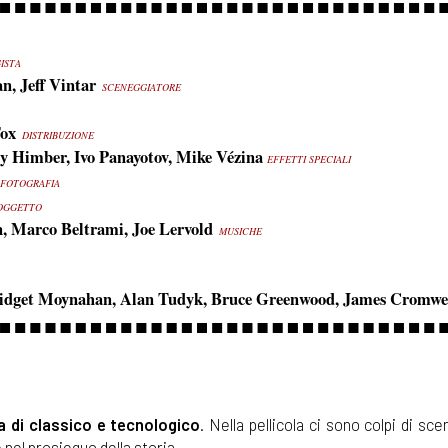
ISTA
n, Jeff Vintar
SCENEGGIATORE
Fox
DISTRIBUZIONE
y Himber, Ivo Panayotov, Mike Vézina
EFFETTI SPECIALI
FOTOGRAFIA
OGGETTO
, Marco Beltrami, Joe Lervold
MUSICHE
ridget Moynahan, Alan Tudyk, Bruce Greenwood, James Cromwe
sa di classico e tecnologico
. Nella pellicola ci sono colpi di sc
 nel prosieguo della storia.