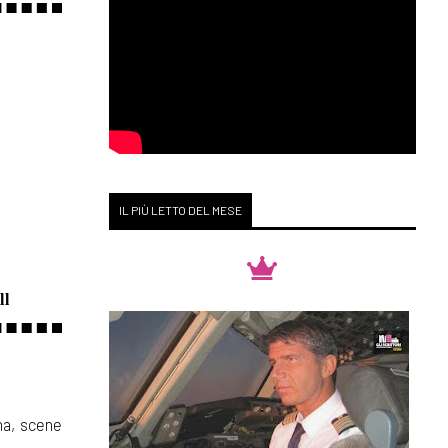
IL PIÙ LETTO DEL MESE
ll
ena, scene