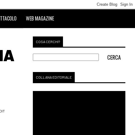
TTACOLO
WEB MAGAZINE
COSA CERCHI?
NA
C
COLLANA EDITORIALE
DIT