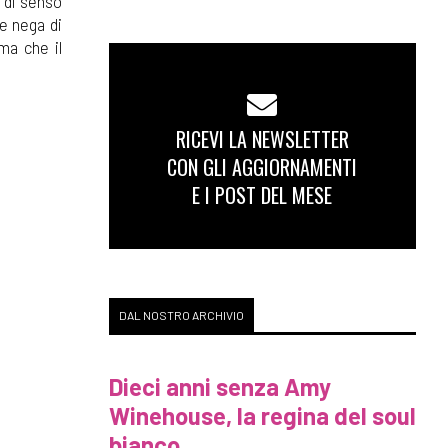
e di senso
 e nega di
ma che il
RICEVI LA NEWSLETTER
CON GLI AGGIORNAMENTI
E I POST DEL MESE
DAL NOSTRO ARCHIVIO
Dieci anni senza Amy
Winehouse, la regina del soul
bianco