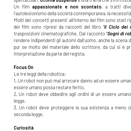
Un film
appassionate e non scontato
, a tratti di
l'autolesionismo della società contemporanea, la necessità 
Molti dei concetti presenti all'interno del film sono stati r
del film sono ripresi da racconti del libro “
Il Ciclo dei 
trasposizioni cinematografiche. Dal racconto “
Sogni di ro
rendere indipendenti gli automi dall'uomo, anche la scena d
pur se molto del materiale dello scrittore, da cui si è p
interpretazione da parte del regista.
Focus On
Le tre leggi della robotica:
1. Un robot non può mai arrecare danno ad un essere umano 
essere umano possa restare ferito.
2. Un robot deve obbedire agli ordini di un essere uman
legge.
3. Un robot deve proteggere la sua esistenza a meno ch
seconda legge.
Curiosità