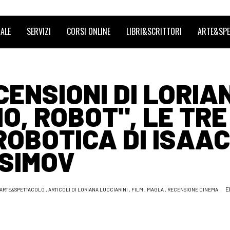
ALE
SERVIZI
CORSI ONLINE
LIBRI&SCRITTORI
ARTE&SPE
CENSIONI DI LORIA
IO, ROBOT", LE TRE
ROBOTICA DI ISAA
SIMOV
E
ARTE&SPETTACOLO
,
ARTICOLI DI LORIANA LUCCIARINI
,
FILM
,
MAGLA
,
RECENSIONE CINEMA