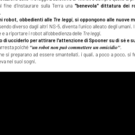
 al fine d'instaurare sulla Terra una
"benevola" dittatura dei 
.
hi robot, obbedienti alle
Tre leggi
, si oppongono alle nuove 
sendo diverso dagli altri NS-5, diventa l'unico alleato degli umani.
 e a riportare i robot all'obbedienza delle
Tre leggi
.
o di ucciderlo per attirare l'attenzione di Spooner su di sé e su
"un robot non può commettere un omicidio"
 arresta poiché
.
e si preparano ad essere smantellati, i quali, a poco a poco, si 
va nei suoi sogni.