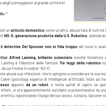
o degli sceneggiatori al grande scrittore!
llo."
tati un
articolo domestico
come un altro, alla portata di tutti ed i
imi
NS-5, generazione prodotta dalla U.S. Robotics
, azienda le
il
detective Del Spooner non si fida troppo
dei nuovi e avan
ottor Alfred Lanning, brillante scienziato
nonché fondatore d
or Lanning è l'ideatore delle famose
Tre leggi della robotica
no
 da cui il nome in codice "NS-5".
nte alcune sue riflessioni, che lo spingono a considerare la sua 
lvin (psicologa esperta di intelligenze artificiali), inizia ad in
esso
appunto
da un robot
, e tenta quindi di capire se que
 infatti, si era apparentemente suicidato scaraventandosi da una
 eremita. Ispezionando il luogo del suo lavoro, tuttavia, Spooner s