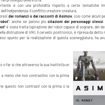
vertente e con una profondità rispetto a certe tematiche im
dell'indipendenza, il conflitto creatore-creatura.
ipresi
dai romanzi o dai racconti di Asimov
, così come alcuni p
robot
”, anche se paiono più
citazioni dei personaggi stessi
bot
” è stata tratta ispirazione del robot capace di sognare, del de
ella distruzione di
VIKI
, il
cervello positronico
, è ripresa da detto
reso spunto per la realizzazione di questa sceneggiatura, ha avu
o far sì che attraverso la sua inattività un
o a meno che non contrastino con la prima
e questo non contrasti con la prima o la