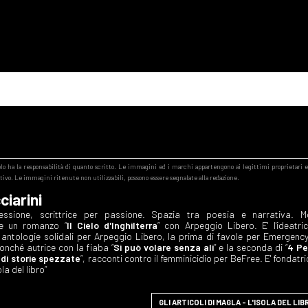
ciarini
essione, scrittrice per passione. Spazia tra poesia e narrativa. M
 e un romanzo “
Il Cielo d'Inghilterra
” con Arpeggio Libero. E' l'ideatri
 antologie solidali per Arpeggio Libero, la prima di favole per Emergency
nonché autrice con la fiaba “
Si può volare senza ali
” e la seconda di “
4 Pe
 di storie spezzate
”, racconti contro il femminicidio per BeFree. E' fondatri
la del libro”
GLI ARTICOLI DI MAGLA - L'ISOLA DEL LIB