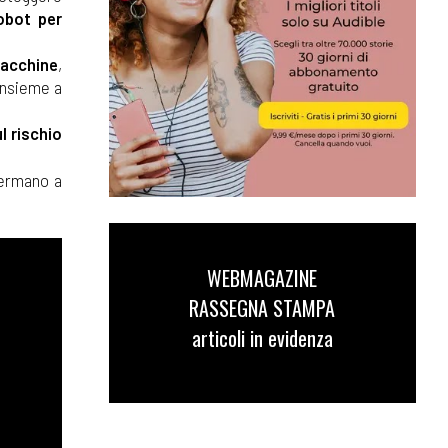
robot per
macchine
,
 Insieme a
l rischio
fermano a
WEBMAGAZINE
RASSEGNA STAMPA
articoli in evidenza