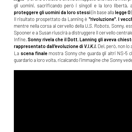
gli uomini, sacrificando però i singoli e la loro libertà,
proteggere gli uomini da loro stessi
(in base alla
legge 0
)
Il risultato prospettato da Lanning è
"rivoluzione"
.
I vecc
mentre nella corsa al cervello della
U.S. Robots
, Sonny, es
Spooner e a Susan riuscirà a distruggere il cervello centrale
Infine,
Sonny rivela che il Dott. Lanning gli aveva chiest
rappresentato dall'evoluzione di
V.I.K.I.
Del, però, non lo
La
scena finale
mostra Sonny che guarda gli altri NS-5 ch
guardarlo a loro volta, ricalcando l'immagine che Sonny vede