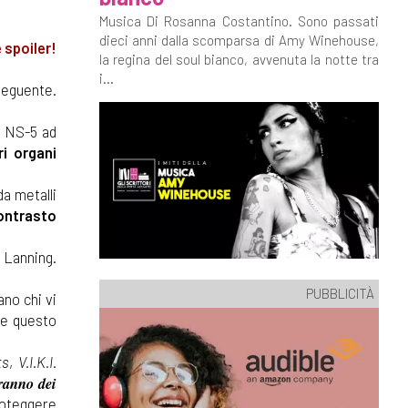
Musica Di Rosanna Costantino. Sono passati
dieci anni dalla scomparsa di Amy Winehouse,
 spoiler!
la regina del soul bianco, avvenuta la notte tra
i...
seguente.
i NS-5 ad
i organi
da metalli
contrasto
i Lanning.
PUBBLICITÀ
ano chi vi
re questo
ts
,
V.I.K.I.
ranno dei
proteggere