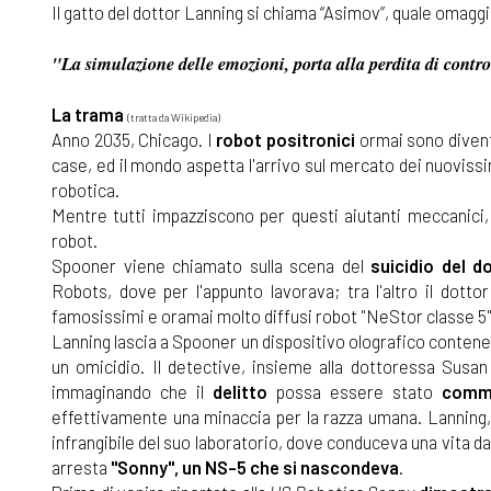
Il gatto del dottor Lanning si chiama “Asimov”, quale omaggi
"La simulazione delle emozioni, porta alla perdita di contro
La trama
(tratta da Wikipedia)
Anno 2035, Chicago. I
robot positronici
ormai sono diven
case, ed il mondo aspetta l'arrivo sul mercato dei nuoviss
robotica.
Mentre tutti impazziscono per questi aiutanti meccanici,
robot.
Spooner viene chiamato sulla scena del
suicidio del d
Robots, dove per l'appunto lavorava; tra l'altro il dott
famosissimi e oramai molto diffusi robot "NeStor classe 5",
Lanning lascia a Spooner un dispositivo olografico contene
un omicidio. Il detective, insieme alla dottoressa Susan Ca
immaginando che il
delitto
possa essere stato
comm
effettivamente una minaccia per la razza umana. Lanning,
infrangibile del suo laboratorio, dove conduceva una vita da
arresta
"Sonny", un NS-5 che si nascondeva
.