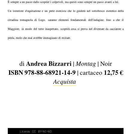
È sempre a un passo dallo scoprire i colpevoli, ma questi sono sempre un passo avanti a lui.
Un istruttore d'equitazione e un prete esorcista che lo guiderà nel sottobosco esoterico della
cittadina romagnola di Lugo, saranno elementi fondamentali dell'indagine, fino a che il
Maggiore, in modo del tutto inaspettato, scoprirà cosa si prova nel diventare da cacciatore a
preda, ruolo che mai avrebbe immaginato di recitare.
Andrea Bizzarri
di
|
Montag
| Noir
ISBN 978-88-68921-14-9
12,75 €
| cartaceo
Acquista