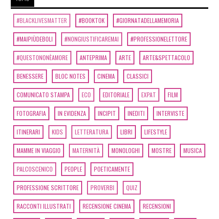
#BLACKLIVESMATTER
#BOOKTOK
#GIORNATADELLAMEMORIA
#MAIPIÙDEBOLI
#NONGIUSTIFICAREMAI
#PROFESSIONELETTORE
#QUESTONONÈAMORE
ANTEPRIMA
ARTE
ARTE&SPETTACOLO
BENESSERE
BLOC NOTES
CINEMA
CLASSICI
COMUNICATO STAMPA
ECO
EDITORIALE
EXPAT
FILM
FOTOGRAFIA
IN EVIDENZA
INCIPIT
INEDITI
INTERVISTE
ITINERARI
KIDS
LETTERATURA
LIBRI
LIFESTYLE
MAMME IN VIAGGIO
MATERNITÀ
MONOLOGHI
MOSTRE
MUSICA
PALCOSCENICO
PEOPLE
POETICAMENTE
PROFESSIONE SCRITTORE
PROVERBI
QUIZ
RACCONTI ILLUSTRATI
RECENSIONE CINEMA
RECENSIONI