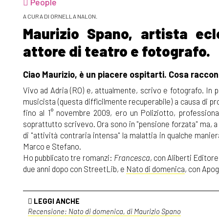
People
A CURA DI ORNELLA NALON.
Maurizio Spano, artista ecle
attore di teatro e fotografo.
Ciao Maurizio, è un piacere ospitarti. Cosa raccont
Vivo ad Adria (RO) e, attualmente, scrivo e fotografo. In 
musicista (questa difficilmente recuperabile) a causa di probl
fino al 1° novembre 2009, ero un Poliziotto, profession
soprattutto scrivevo. Ora sono in "pensione forzata" ma, a 
di "attività contraria intensa" la malattia in qualche manier
Marco e Stefano.
Ho pubblicato tre romanzi:
Francesca
, con Aliberti Editore
due anni dopo con StreetLib, e
Nato di domenica
, con Apog
LEGGI ANCHE
Recensione: Nato di domenica, di Maurizio Spano