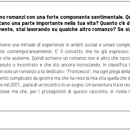
e sono romanzi con una forte componente sentimentale. Q
tano una parte importante nella tua vita? Quanto c'è di
lmente, stai lavorando su qualche altro romanzo? Se sì,
di vivere una miriade di esperienze in ambiti sociali e umani com
igate contemporaneamente. E' il concetto che ho già espresso
te vite assieme. Quindi scrivere un romanzo non è altro che racco
issuto o incontrato e che sto ancora incrociando. In classifica 
 solo un romanzo a lui dedicato: "
Francesca
", ma ogni piega della
mio complicato da gestire ma che ha reso la mia vita quella che è.
el 2017... parla di un incontro in un sogno. Un'avventura tra la rea
ione ma che, per i protagonisti di questo racconto, si rivela 