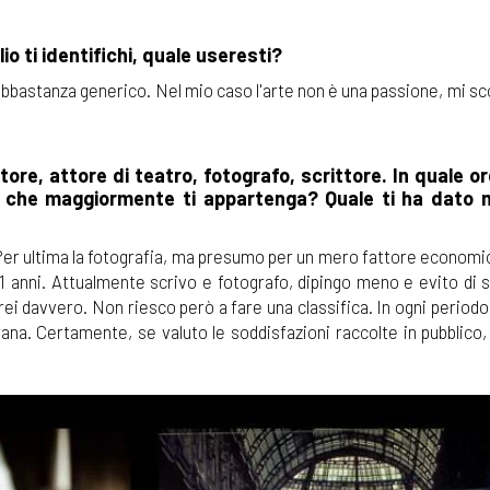
io ti identifichi, quale useresti?
è abbastanza generico. Nel mio caso l'arte non è una passione, mi sc
tore, attore di teatro, fotografo, scrittore. In quale or
i che maggiormente ti appartenga? Quale ti ha dato 
o. Per ultima la fotografia, ma presumo per un mero fattore economic
1 anni. Attualmente scrivo e fotografo, dipingo meno e evito di 
ei davvero. Non riesco però a fare una classifica. In ogni periodo
ana. Certamente, se valuto le soddisfazioni raccolte in pubblico,