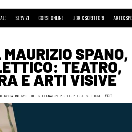
ALE
SERVIZI
CORSI ONLINE
LIBRI&SCRITTORI
ARTE&SPE
A MAURIZIO SPANO,
ETTICO: TEATRO,
A E ARTI VISIVE
EDIT
NTERVISTA
,
INTERVISTE DI ORNELLA NALON
,
PEOPLE
,
PITTORE
,
SCRITTORE