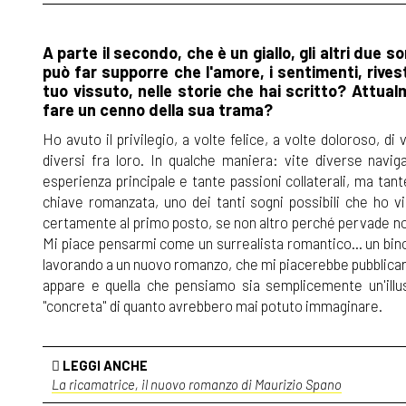
A parte il secondo, che è un giallo, gli altri du
può far supporre che l'amore, i sentimenti, rives
tuo vissuto, nelle storie che hai scritto? Attua
fare un cenno della sua trama?
Ho avuto il privilegio, a volte felice, a volte doloroso, 
diversi fra loro. In qualche maniera: vite diverse nav
esperienza principale e tante passioni collaterali, ma tan
chiave romanzata, uno dei tanti sogni possibili che ho v
certamente al primo posto, se non altro perché pervade non
Mi piace pensarmi come un surrealista romantico... un bino
lavorando a un nuovo romanzo, che mi piacerebbe pubblicare n
appare e quella che pensiamo sia semplicemente un'illus
"concreta" di quanto avrebbero mai potuto immaginare.
LEGGI ANCHE
La ricamatrice, il nuovo romanzo di Maurizio Spano