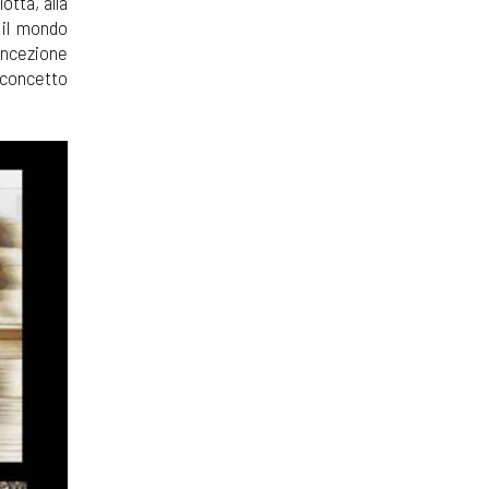
otta, alla
 il mondo
oncezione
 concetto