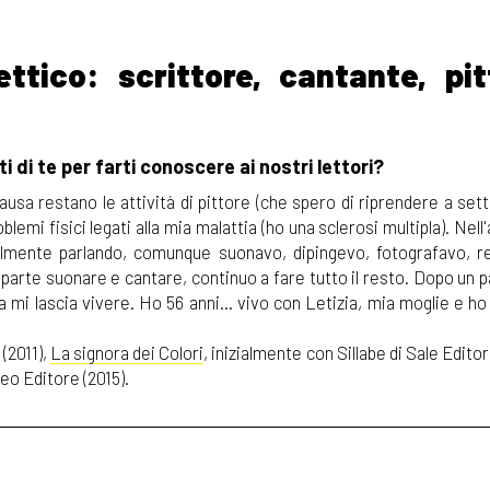
ttico: scrittore, cantante, pit
i di te per farti conoscere ai nostri lettori?
pausa restano le attività di pittore (che spero di riprendere a se
emi fisici legati alla mia malattia (ho una sclerosi multipla). Nell'a
almente parlando, comunque suonavo, dipingevo, fotografavo, r
parte suonare e cantare, continuo a fare tutto il resto. Dopo un p
a mi lascia vivere. Ho 56 anni... vivo con Letizia, mia moglie e ho 
 (2011),
La signora dei Colori
, inizialmente con Sillabe di Sale Editor
eo Editore (2015).