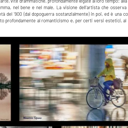
parte, vite drammatiche, profondamente legate al loro tempo: alla l
insomma, nel bene e nel male. La visione dell'artista che osserva
età del '900 (dal dopoguerra sostanzialmente) in poi, ed è una c
ato profondamente al romanticismo e, per certi versi estetici, al