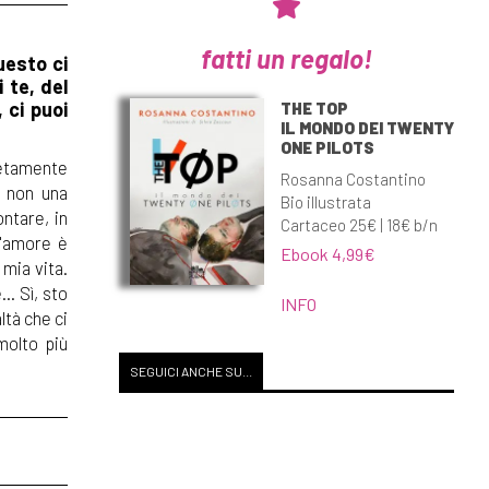
fatti un regalo!
uesto ci
 te, del
 ci puoi
THE TOP
IL MONDO DEI TWENTY
ONE PILOTS
pletamente
Rosanna Costantino
: non una
Bio illustrata
ntare, in
Cartaceo 25€ | 18€ b/n
l'amore è
Ebook 4,99€
 mia vita.
.. Sì, sto
INFO
ltà che ci
molto più
SEGUICI ANCHE SU...