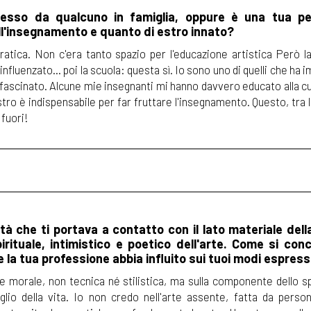
esso da qualcuno in famiglia, oppure è una tua pe
ll'insegnamento e quanto di estro innato?
pratica. Non c'era tanto spazio per l'educazione artistica Però
fluenzato... poi la scuola: questa sì. Io sono uno di quelli che ha 
ffascinato. Alcune mie insegnanti mi hanno davvero educato alla c
stro è indispensabile per far fruttare l'insegnamento. Questo, tra l'a
 fuori!
ità che ti portava a contatto con il lato materiale della
rituale, intimistico e poetico dell'arte. Come si conc
la tua professione abbia influito sui tuoi modi espress
one morale, non tecnica né stilistica, ma sulla componente dello s
lio della vita. Io non credo nell'arte assente, fatta da perso