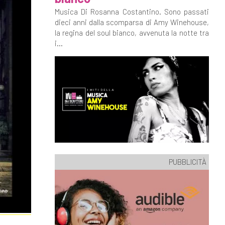
Musica Di Rosanna Costantino. Sono passati
dieci anni dalla scomparsa di Amy Winehouse,
la regina del soul bianco, avvenuta la notte tra
i...
PUBBLICITÀ