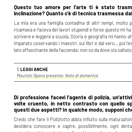
Questo tuo amore per l'arte ti è stato trasm
inclinazione? Quanto c'è di tecnica trasmessa da
La mia era una famiglia contadina di altri tempi, molto 
ricamava e faceva dei lavori stupendi e forse questo mi ha in
scrivere e leggere a scuola. Storia e geografia mi hanno a
imparato osservando i maestri, sui libri e dal vero... poi l'e
lato affascinante della faccenda: non so da dove sia saltato
LEGGI ANCHE
Maurizio Spano presenta: Nato di domenica
Di professione facevi l'agente di polizia, un'attiv
volte cruento, in netto contrasto con quello spi
questi due aspetti? In qualche modo, supponi che 
Credo che fare il Poliziotto abbia influito sulla maturazi
desidera conoscere e capire, possibilmente, ogni dettag