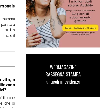
rsonale
 la mamma
imparato a
ultura. Ho
ltro, è il
WEBMAGAZINE
RASSEGNA STAMPA
 vita, a
articoli in evidenza
iliavano
ivi?
pirito che
ne che si