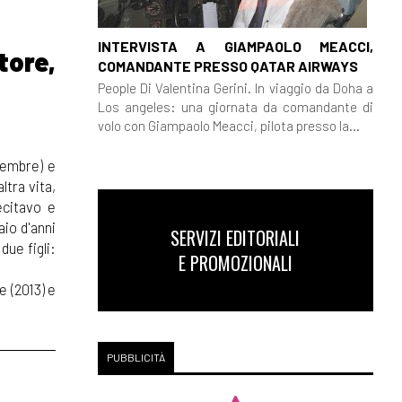
INTERVISTA A GIAMPAOLO MEACCI,
tore,
COMANDANTE PRESSO QATAR AIRWAYS
People Di Valentina Gerini. In viaggio da Doha a
Los angeles: una giornata da comandante di
volo con Giampaolo Meacci, pilota presso la...
ttembre) e
ltra vita,
ecitavo e
aio d'anni
SERVIZI EDITORIALI
due figli:
E PROMOZIONALI
e (2013) e
PUBBLICITÀ