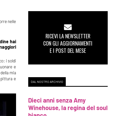
orre nelle
RICEVI LA NEWSLETTER
dine hai
CON GLI AGGIORNAMENTI
maggiori
E I POST DEL MESE
o: i soldi
suonare e
 della mia
 pittura e
DAL NOSTRO ARCHIVIO
Dieci anni senza Amy
Winehouse, la regina del soul
bianco