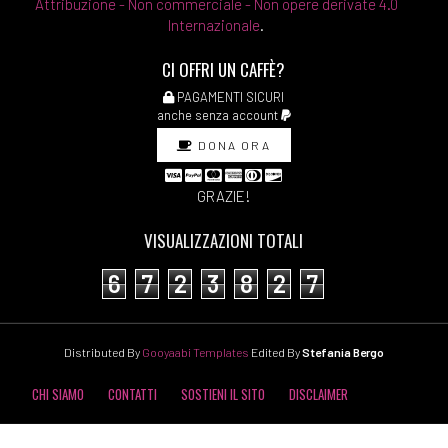
Attribuzione - Non commerciale - Non opere derivate 4.0
Internazionale
.
CI OFFRI UN CAFFÈ?
PAGAMENTI SICURI
anche senza account
DONA ORA
GRAZIE!
VISUALIZZAZIONI TOTALI
6
7
2
3
8
2
7
Distributed By
Gooyaabi Templates
Edited By
Stefania Bergo
CHI SIAMO
CONTATTI
SOSTIENI IL SITO
DISCLAIMER
COOKIE POLICY
PRIVACY POLICY