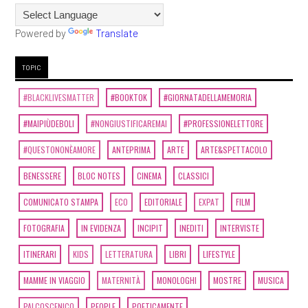
Powered by
Translate
TOPIC
#BLACKLIVESMATTER
#BOOKTOK
#GIORNATADELLAMEMORIA
#MAIPIÙDEBOLI
#NONGIUSTIFICAREMAI
#PROFESSIONELETTORE
#QUESTONONÈAMORE
ANTEPRIMA
ARTE
ARTE&SPETTACOLO
BENESSERE
BLOC NOTES
CINEMA
CLASSICI
COMUNICATO STAMPA
ECO
EDITORIALE
EXPAT
FILM
FOTOGRAFIA
IN EVIDENZA
INCIPIT
INEDITI
INTERVISTE
ITINERARI
KIDS
LETTERATURA
LIBRI
LIFESTYLE
MAMME IN VIAGGIO
MATERNITÀ
MONOLOGHI
MOSTRE
MUSICA
PALCOSCENICO
PEOPLE
POETICAMENTE