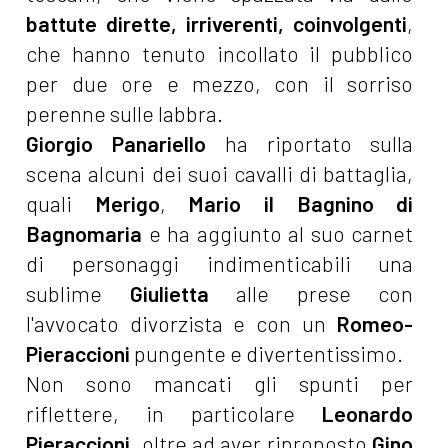
battute dirette, irriverenti, coinvolgenti
,
che hanno tenuto incollato il pubblico
per due ore e mezzo, con il sorriso
perenne sulle labbra.
Giorgio Panariello
ha riportato sulla
scena alcuni dei suoi cavalli di battaglia,
quali
Merigo
,
Mario il Bagnino di
Bagnomaria
e ha aggiunto al suo carnet
di personaggi indimenticabili una
sublime
Giulietta
alle prese con
l'avvocato divorzista e con un
Romeo-
Pieraccioni
pungente e divertentissimo.
Non sono mancati gli spunti per
riflettere, in particolare
Leonardo
Pieraccioni
, oltre ad aver riproposto
Gino