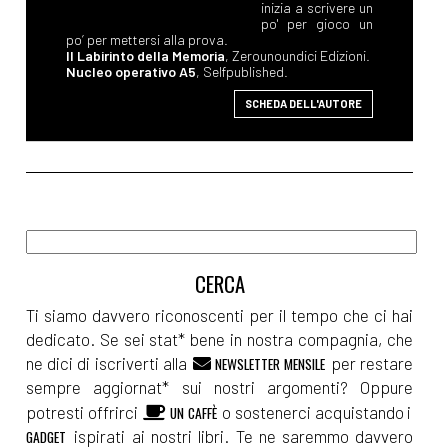
inizia a scrivere un
po' per gioco un
po’ per mettersi alla prova.
Il Labirinto della Memoria
, Zerounoundici Edizioni.
Nucleo operativo A5
, Selfpublished.
SCHEDA DELL'AUTORE
Ti siamo davvero riconoscenti per il tempo che ci hai
dedicato. Se sei stat* bene in nostra compagnia, che
ne dici di iscriverti alla
per restare
NEWSLETTER MENSILE
sempre aggiornat* sui nostri argomenti? Oppure
potresti offrirci
o sostenerci acquistando i
UN CAFFÈ
ispirati ai nostri libri. Te ne saremmo davvero
GADGET