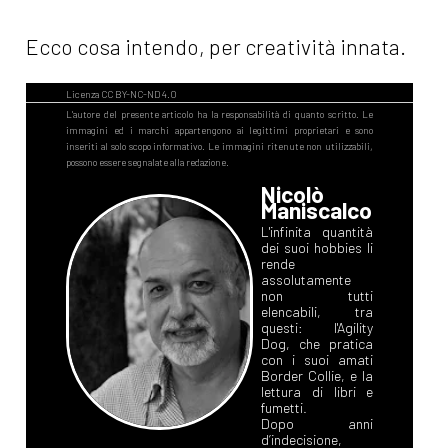
Ecco cosa intendo, per creatività innata.
Nicolò
Maniscalco
L'infinita quantità
dei suoi hobbies li
rende
assolutamente
non tutti
elencabili, tra
questi: l'Agility
Dog, che pratica
con i suoi amati
Border Collie, e la
lettura di libri e
fumetti.
Dopo anni
d’indecisione,