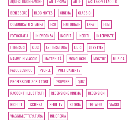
#QUESTONONÈAMORE
ANTEPRIMA
ARTE
ARTE&SPETTACOLO
BENESSERE
BLOC NOTES
CINEMA
CLASSICI
COMUNICATO STAMPA
ECO
EDITORIALE
EXPAT
FILM
FOTOGRAFIA
IN EVIDENZA
INCIPIT
INEDITI
INTERVISTE
ITINERARI
KIDS
LETTERATURA
LIBRI
LIFESTYLE
MAMME IN VIAGGIO
MATERNITÀ
MONOLOGHI
MOSTRE
MUSICA
PALCOSCENICO
PEOPLE
POETICAMENTE
PROFESSIONE SCRITTORE
PROVERBI
QUIZ
RACCONTI ILLUSTRATI
RECENSIONE CINEMA
RECENSIONI
RICETTE
SCIENZA
SERIE TV
STORIA
THE WEEK
VIAGGI
VIAGGI&LETTERATURA
INLIBRERIA