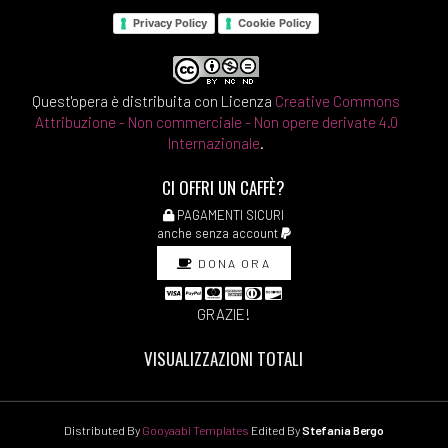
Privacy Policy
Cookie Policy
Quest'opera è distribuita con Licenza
Creative Commons
Attribuzione - Non commerciale - Non opere derivate 4.0
Internazionale
.
CI OFFRI UN CAFFÈ?
PAGAMENTI SICURI
anche senza account
DONA ORA
GRAZIE!
VISUALIZZAZIONI TOTALI
Distributed By
Gooyaabi Templates
Edited By
Stefania Bergo