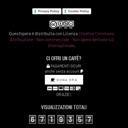
Privacy Policy
Cookie Policy
Quest'opera è distribuita con Licenza
Creative Commons
Attribuzione - Non commerciale - Non opere derivate 4.0
Internazionale
.
CI OFFRI UN CAFFÈ?
PAGAMENTI SICURI
anche senza account
DONA ORA
GRAZIE!
VISUALIZZAZIONI TOTALI
6
7
1
9
3
5
7