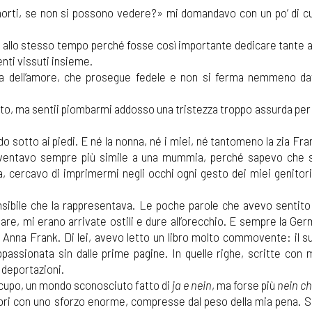
rti, se non si possono vedere?» mi domandavo con un po’ di cu
o allo stesso tempo perché fosse così importante dedicare tante a
nti vissuti insieme.
za dell’amore, che prosegue fedele e non si ferma nemmeno dav
morto, ma sentii piombarmi addosso una tristezza troppo assurda pe
 sotto ai piedi. E né la nonna, né i miei, né tantomeno la zia Fr
iventavo sempre più simile a una mummia, perché sapevo che 
rata, cercavo di imprimermi negli occhi ogni gesto dei miei genitor
sibile che la rappresentava. Le poche parole che avevo sentito 
mare, mi erano arrivate ostili e dure all’orecchio. E sempre la Ge
e Anna Frank. Di lei, avevo letto un libro molto commovente: il 
passionata sin dalle prime pagine. In quelle righe, scritte con 
 deportazioni.
o cupo, un mondo sconosciuto fatto di
ja e nein
, ma forse più
nein ch
uori con uno sforzo enorme, compresse dal peso della mia pena. So