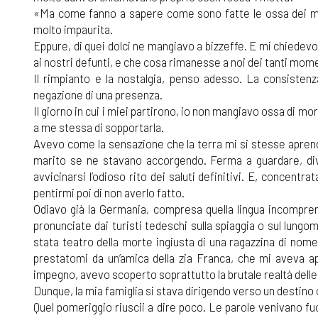
«Ma come fanno a sapere come sono fatte le ossa dei mo
molto impaurita.
Eppure, di quei dolci ne mangiavo a bizzeffe. E mi chiedev
ai nostri defunti, e che cosa rimanesse a noi dei tanti mome
Il rimpianto e la nostalgia, penso adesso. La consisten
negazione di una presenza.
Il giorno in cui i miei partirono, io non mangiavo ossa di 
a me stessa di sopportarla.
Avevo come la sensazione che la terra mi si stesse aprendo
marito se ne stavano accorgendo. Ferma a guardare, d
avvicinarsi l’odioso rito dei saluti definitivi. E, concent
pentirmi poi di non averlo fatto.
Odiavo già la Germania, compresa quella lingua incompren
pronunciate dai turisti tedeschi sulla spiaggia o sul lungo
stata teatro della morte ingiusta di una ragazzina di nom
prestatomi da un’amica della zia Franca, che mi aveva ap
impegno, avevo scoperto soprattutto la brutale realtà delle
Dunque, la mia famiglia si stava dirigendo verso un destin
Quel pomeriggio riuscii a dire poco. Le parole venivano f