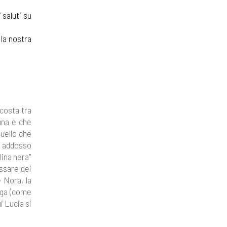
 saluti su
 la nostra
 costa tra
una e che
quello che
a addosso
lina nera"
assare dei
e Nora, la
arga (come
i Lucia si