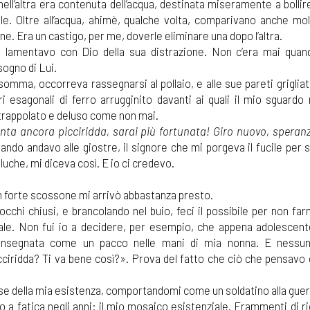
nell’altra era contenuta dell’acqua, destinata miseramente a bollir
le. Oltre all’acqua, ahimè, qualche volta, comparivano anche moll
ne. Era un castigo, per me, doverle eliminare una dopo l’altra.
 lamentavo con Dio della sua distrazione. Non c’era mai qua
sogno di Lui.
somma, occorreva rassegnarsi al pollaio, e alle sue pareti grigliat
ri esagonali di ferro arrugginito davanti ai quali il mio sguardo
trappolato e deluso come non mai.
nta ancora picciridda, sarai più fortunata! Giro nuovo, speran
ando andavo alle giostre, il signore che mi porgeva il fucile per 
luche, mi diceva così. E io ci credevo.
 forte scossone mi arrivò abbastanza presto.
occhi chiusi, e brancolando nel buio, feci il possibile per non fa
le. Non fui io a decidere, per esempio, che appena adolescent
nsegnata come un pacco nelle mani di mia nonna. E nessun
cciridda? Ti va bene così?». Prova del fatto che ciò che pensavo
se della mia esistenza, comportandomi come un soldatino alla guer
 a fatica negli anni: il mio mosaico esistenziale. Frammenti di r