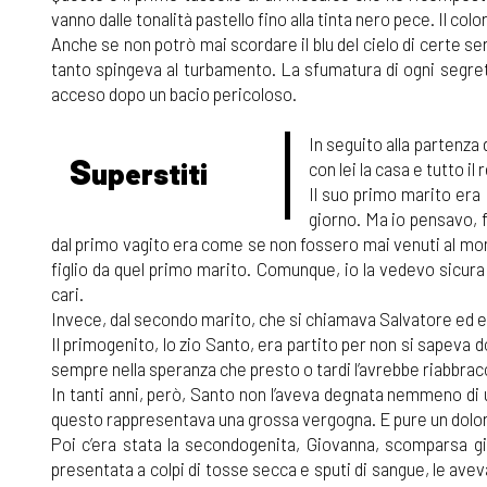
vanno dalle tonalità pastello fino alla tinta nero pece. Il co
Anche se non potrò mai scordare il blu del cielo di certe ser
tanto spingeva al turbamento. La sfumatura di ogni segreto
acceso dopo un bacio pericoloso.
In seguito alla partenza 
S
uperstiti
con lei la casa e tutto il 
Il suo primo marito era 
giorno. Ma io pensavo,
dal primo vagito era come se non fossero mai venuti al mon
figlio da quel primo marito. Comunque, io la vedevo sicura d
cari.
Invece, dal secondo marito, che si chiamava Salvatore ed era
Il primogenito, lo zio Santo, era partito per non si sapeva 
sempre nella speranza che presto o tardi l’avrebbe riabbrac
In tanti anni, però, Santo non l’aveva degnata nemmeno di u
questo rappresentava una grossa vergogna. E pure un dolore
Poi c’era stata la secondogenita, Giovanna, scomparsa g
presentata a colpi di tosse secca e sputi di sangue, le aveva