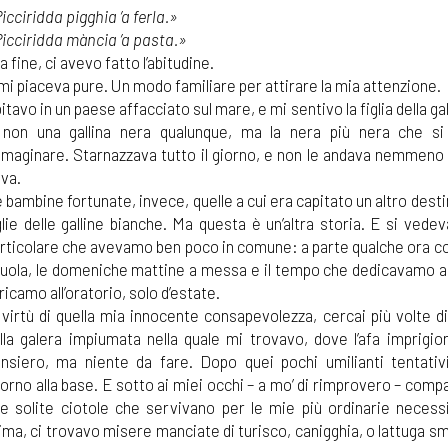
icciridda pigghia ’a ferla.»
icciridda mància ’a pasta.»
la fine, ci avevo fatto l’abitudine.
mi piaceva pure. Un modo familiare per attirare la mia attenzione.
itavo in un paese affacciato sul mare, e mi sentivo la figlia della gal
non una gallina nera qualunque, ma la nera più nera che si
maginare. Starnazzava tutto il giorno, e non le andava nemmeno d
va.
 bambine fortunate, invece, quelle a cui era capitato un altro dest
glie delle galline bianche. Ma questa è un’altra storia. E si vede
rticolare che avevamo ben poco in comune: a parte qualche ora co
uola, le domeniche mattine a messa e il tempo che dedicavamo all
 ricamo all’oratorio, solo d’estate.
 virtù di quella mia innocente consapevolezza, cercai più volte d
lla galera impiumata nella quale mi trovavo, dove l’afa imprigio
nsiero, ma niente da fare. Dopo quei pochi umilianti tentativ
torno alla base. E sotto ai miei occhi – a mo’ di rimprovero – comp
e solite ciotole che servivano per le mie più ordinarie necessi
ima, ci trovavo misere manciate di turisco, canigghia, o lattuga s