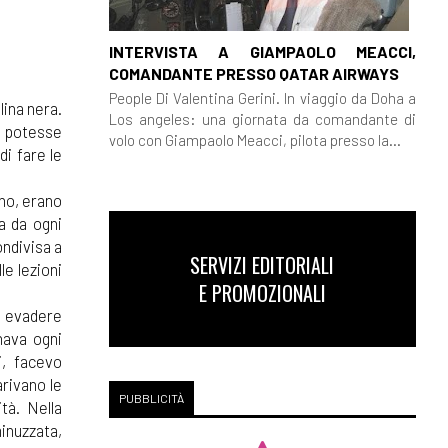
INTERVISTA A GIAMPAOLO MEACCI,
COMANDANTE PRESSO QATAR AIRWAYS
People Di Valentina Gerini. In viaggio da Doha a
lina nera.
Los angeles: una giornata da comandante di
 potesse
volo con Giampaolo Meacci, pilota presso la...
i fare le
ino, erano
va da ogni
ndivisa a
SERVIZI EDITORIALI
e lezioni
E PROMOZIONALI
i evadere
nava ogni
i, facevo
arivano le
PUBBLICITÀ
tà. Nella
minuzzata,