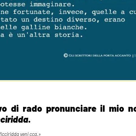
vo di rado pronunciare il mio 
cciridda
.
icciridda veni cca.»