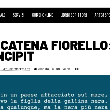
ALE
SERVIZI
CORSI ONLINE
LIBRI&SCRITTORI
ARTE&SPE
I CATENA FIORELLO
NCIPIT
EDIT
LUNEDÌ, DICEMBRE 18, 2017
#BOOKTOK
,
GIUNTI
,
INCIPIT