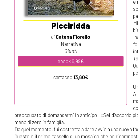
e 
so
pa
Mi
Picciridda
bi
di
Catena Fiorello
In
Narrativa
fo
Giunti
in
Te
ebook 6,99€
Qu
pe
cartaceo
13,60€
Un
A 
ma
co
preoccupato di domandarmi in anticipo: «Sei d’accordo pi
meno di zero in famiglia.
Da quel momento, fui costretta a dare avvio a una nuova fa
Questo è il primo tassello di un mosaico che ho ricomposto