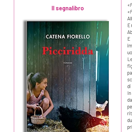
«P
«P
Al
E 
Ab
E 
im
uo
Le
fi
pa
sc
di
In
da
pe
ri
du
pr