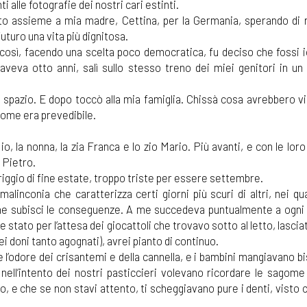
alle fotografie dei nostri cari estinti.
ito assieme a mia madre, Cettina, per la Germania, sperando di r
uturo una vita più dignitosa.
così, facendo una scelta poco democratica, fu deciso che fossi io
e aveva otto anni, salì sullo stesso treno dei miei genitori in un
o spazio. E dopo toccò alla mia famiglia. Chissà cosa avrebbero vi
 come era prevedibile.
o, la nonna, la zia Franca e lo zio Mario. Più avanti, e con le loro 
e Pietro.
eriggio di fine estate, troppo triste per essere settembre.
 malinconia che caratterizza certi giorni più scuri di altri, nei qu
e ne subisci le conseguenze. A me succedeva puntualmente a ogni 
 stato per l’attesa dei giocattoli che trovavo sotto al letto, lasciat
uei doni tanto agognati), avrei pianto di continuo.
e l’odore dei crisantemi e della cannella, e i bambini mangiavano bi
nell’intento dei nostri pasticcieri volevano ricordare le sagome
o, e che se non stavi attento, ti scheggiavano pure i denti, visto