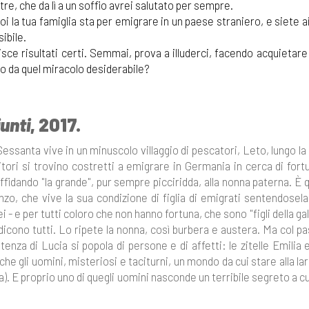
re, che da lì a un soffio avrei salutato per sempre.
i la tua famiglia sta per emigrare in un paese straniero, e siete ai
ibile.
sce risultati certi. Semmai, prova a illuderci, facendo acquietare
io da quel miracolo desiderabile?
unti
, 2017.
essanta vive in un minuscolo villaggio di pescatori, Leto, lungo la
ori si trovino costretti a emigrare in Germania in cerca di fort
 affidando "la grande", pur sempre picciridda, alla nonna paterna. È 
nzo, che vive la sua condizione di figlia di emigrati sentendosel
 e per tutti coloro che non hanno fortuna, che sono "figli della gal
 dicono tutti. Lo ripete la nonna, così burbera e austera. Ma col p
tenza di Lucia si popola di persone e di affetti: le zitelle Emilia 
he gli uomini, misteriosi e taciturni, un mondo da cui stare alla l
. E proprio uno di quegli uomini nasconde un terribile segreto a cu