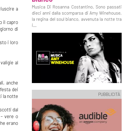
Musica Di Rosanna Costantino. Sono passati
iuscire a
dieci anni dalla scomparsa di Amy Winehouse,
la regina del soul bianco, avvenuta la notte tra
 il capro
i...
 giorno di
sto i loro
valigie al
ali, anche
festa dei
PUBBLICITÀ
i la notte
scotti dal
 – vere o
 che erano