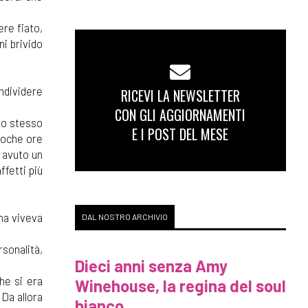
ere fiato,
ni brivido
ondividere
RICEVI LA NEWSLETTER
CON GLI AGGIORNAMENTI
llo stesso
E I POST DEL MESE
poche ore
a avuto un
ffetti più
nna viveva
DAL NOSTRO ARCHIVIO
rsonalità,
Dieci anni senza Amy
he si era
Winehouse, la regina del soul
 Da allora
bianco