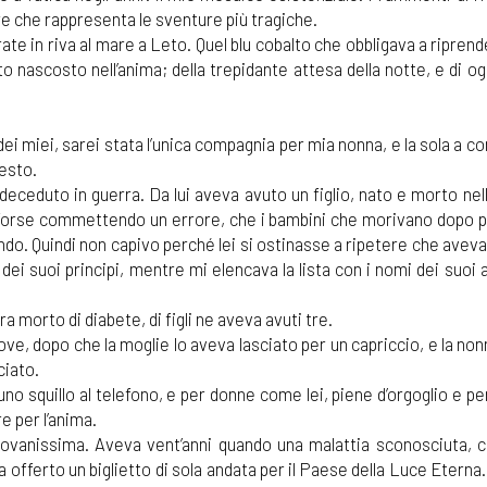
lore che rappresenta le sventure più tragiche.
ate in riva al mare a Leto. Quel blu cobalto che obbligava a riprend
 nascosto nell’anima; della trepidante attesa della notte, e di og
dei miei, sarei stata l’unica compagnia per mia nonna, e la sola a c
resto.
deceduto in guerra. Da lui aveva avuto un figlio, nato e morto ne
 forse commettendo un errore, che i bambini che morivano dopo 
do. Quindi non capivo perché lei si ostinasse a ripetere che avev
ei suoi principi, mentre mi elencava la lista con i nomi dei suoi a
 morto di diabete, di figli ne aveva avuti tre.
dove, dopo che la moglie lo aveva lasciato per un capriccio, e la no
ciato.
no squillo al telefono, e per donne come lei, piene d’orgoglio e pe
 per l’anima.
iovanissima. Aveva vent’anni quando una malattia sconosciuta, c
 offerto un biglietto di sola andata per il Paese della Luce Eterna.