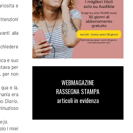
riosità e
ttenzioni
anti alla
r chiedere
anca e suo
stava per
i, per non
WEBMAGAZINE
qua e là,
RASSEGNA STAMPA
rmania era
articoli in evidenza
suo
Diario
,
minuzioso
e ja
.
lo i miei