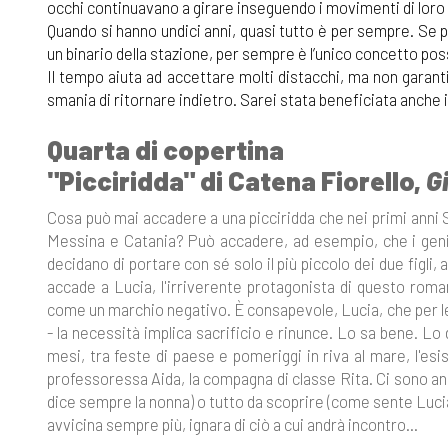
occhi continuavano a girare inseguendo i movimenti di loro t
Quando si hanno undici anni, quasi tutto è per sempre. Se po
un binario della stazione, per sempre è l’unico concetto poss
Il tempo aiuta ad accettare molti distacchi, ma non garanti
smania di ritornare indietro. Sarei stata beneficiata anche 
Quarta di copertina
"Picciridda" di Catena Fiorello,
Gi
Cosa può mai accadere a una picciridda che nei primi anni S
Messina e Catania? Può accadere, ad esempio, che i genit
decidano di portare con sé solo il più piccolo dei due figli,
accade a Lucia, l'irriverente protagonista di questo roma
come un marchio negativo. È consapevole, Lucia, che per lei -
- la necessità implica sacrificio e rinunce. Lo sa bene. Lo
mesi, tra feste di paese e pomeriggi in riva al mare, l'esis
professoressa Aida, la compagna di classe Rita. Ci sono anc
dice sempre la nonna) o tutto da scoprire (come sente Lucia)
avvicina sempre più, ignara di ciò a cui andrà incontro...