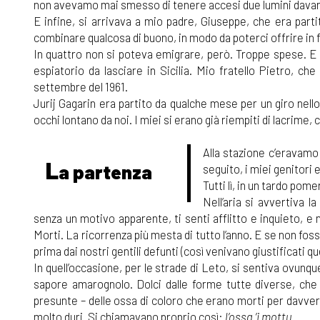
non avevamo mai smesso di tenere accesi due lumini davanti 
E infine, si arrivava a mio padre, Giuseppe, che era part
combinare qualcosa di buono, in modo da poterci offrire in f
In quattro non si poteva emigrare, però. Troppe spese. E 
espiatorio da lasciare in Sicilia. Mio fratello Pietro, ch
settembre del 1961.
Jurij Gagarin era partito da qualche mese per un giro nell
occhi lontano da noi. I miei si erano già riempiti di lacrime,
Alla stazione c’eravamo i
L
a partenza
seguito, i miei genitori 
Tutti lì, in un tardo pom
Nell’aria si avvertiva la
senza un motivo apparente, ti senti afflitto e inquieto, 
Morti. La ricorrenza più mesta di tutto l’anno. E se non fosse
prima dai nostri gentili defunti (così venivano giustificati q
In quell’occasione, per le strade di Leto, si sentiva ovunqu
sapore amarognolo. Dolci dalle forme tutte diverse, che 
presunte – delle ossa di coloro che erano morti per davver
molto duri. Si chiamavano proprio così:
l’ossa ’i mottu
.