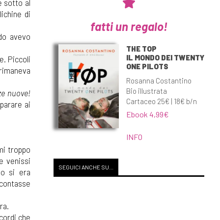
e sotto al
ichine di
fatti un regalo!
ndo avevo
THE TOP
IL MONDO DEI TWENTY
e. Piccoli
ONE PILOTS
 rimaneva
Rosanna Costantino
Bio illustrata
ze nuove!
Cartaceo 25€ | 18€ b/n
sparare ai
Ebook 4,99€
INFO
rmi troppo
e venissi
SEGUICI ANCHE SU...
o si era
 contasse
ra.
icordi che