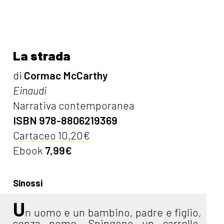
La strada
di
Cormac McCarthy
Einaudi
Narrativa contemporanea
ISBN 978-8806219369
Cartaceo 10,20€
Ebook
7,99€
Sinossi
U
n uomo e un bambino, padre e figlio,
senza nome. Spingono un carrello,