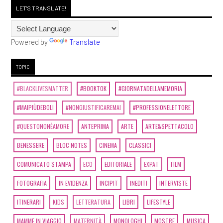
LET'S TRANSLATE!
Powered by
Translate
TOPIC
#BLACKLIVESMATTER
#BOOKTOK
#GIORNATADELLAMEMORIA
#MAIPIÙDEBOLI
#NONGIUSTIFICAREMAI
#PROFESSIONELETTORE
#QUESTONONÈAMORE
ANTEPRIMA
ARTE
ARTE&SPETTACOLO
BENESSERE
BLOC NOTES
CINEMA
CLASSICI
COMUNICATO STAMPA
ECO
EDITORIALE
EXPAT
FILM
FOTOGRAFIA
IN EVIDENZA
INCIPIT
INEDITI
INTERVISTE
ITINERARI
KIDS
LETTERATURA
LIBRI
LIFESTYLE
MAMME IN VIAGGIO
MATERNITÀ
MONOLOGHI
MOSTRE
MUSICA