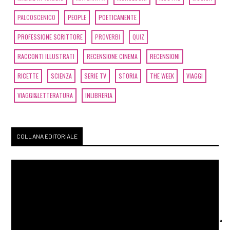
PALCOSCENICO
PEOPLE
POETICAMENTE
PROFESSIONE SCRITTORE
PROVERBI
QUIZ
RACCONTI ILLUSTRATI
RECENSIONE CINEMA
RECENSIONI
RICETTE
SCIENZA
SERIE TV
STORIA
THE WEEK
VIAGGI
VIAGGI&LETTERATURA
INLIBRERIA
COLLANA EDITORIALE