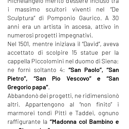
Michelangelo meritò d’essere incluso tra
i massimo scultori viventi nel “De
Sculptura” di Pomponio Gaurico. A 30
anni era un artista in ascesa, attivo in
numerosi progetti impegnativi.
Nel 1501, mentre iniziava il “David”, aveva
accettato di scolpire 15 statue per la
cappella Piccolomini nel duomo di Siena:
ne fornì soltanto 4:
“San Paolo”, “San
Pietro”, “San Pio Vescovo” e “San
Gregorio papa”
.
Abbandonò dei progetti, ne ridimensionò
altri. Appartengono al “non finito” i
marmorei tondi Pitti e Taddei, ognuno
raffigurante la
“Madonna col Bambino e