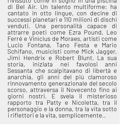
rivissuto come in sogno in una piscina
di Bel Air. Un talento multiforme: ha
cantato in otto lingue, con decine di
successi planetari e 110 milioni di dischi
venduti. Una personalità capace di
attrarre poeti come Ezra Pound, Leo
Ferré e Vinìcius de Moraes, artisti come
Lucio Fontana, Tano Festa e Mario
Schifano, musicisti come Mick Jagger,
Jimi Hendrix e Robert Blunt. La sua
storia, iniziata nei favolosi anni
Sessanta che scalpitavano di libertà e
anarchia, gli anni del più clamoroso
rinnovamento generazionale del secolo
scorso, attraversa il Novecento fino ai
giorni nostri. E svela il misterioso
rapporto tra Patty e Nicoletta, tra il
personaggio e la donna, tra la vita sotto
i riflettori e la vita, semplicemente..