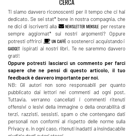
Ti siamo davvero riconoscenti per il tempo che ci hai
dedicato. Se sei stat* bene in nostra compagnia, che
ne dici di iscriverti alla
per restare
NEWSLETTER MENSILE
sempre aggiornat* sui nostri argomenti? Oppure
potresti offrirci
o sostenerci acquistando i
UN CAFFÈ
ispirati ai nostri libri. Te ne saremmo davvero
GADGET
grati!
Oppure potresti lasciarci un commento per farci
sapere che ne pensi di questo articolo, il tuo
feedback è davvero importante per noi.
NB: Gli autori non sono responsabili per quanto
pubblicato dai lettori nei commenti ad ogni post.
Tuttavia, verranno cancellati i commenti ritenuti
offensivi o lesivi della immagine o della onorabilità di
terzi, razzisti, sessisti, spam o che contengano dati
personali non conformi al rispetto delle norme sulla
Privacy e, in ogni caso, ritenuti inadatti a insindacabile
giudizio degli autori stessi.