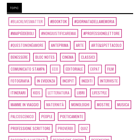
TOPIC
#BLACKLIVESMATTER
#BOOKTOK
#GIORNATADELLAMEMORIA
#MAIPIÙDEBOLI
#NONGIUSTIFICAREMAI
#PROFESSIONELETTORE
#QUESTONONÈAMORE
ANTEPRIMA
ARTE
ARTE&SPETTACOLO
BENESSERE
BLOC NOTES
CINEMA
CLASSICI
COMUNICATO STAMPA
ECO
EDITORIALE
EXPAT
FILM
FOTOGRAFIA
IN EVIDENZA
INCIPIT
INEDITI
INTERVISTE
ITINERARI
KIDS
LETTERATURA
LIBRI
LIFESTYLE
MAMME IN VIAGGIO
MATERNITÀ
MONOLOGHI
MOSTRE
MUSICA
PALCOSCENICO
PEOPLE
POETICAMENTE
PROFESSIONE SCRITTORE
PROVERBI
QUIZ