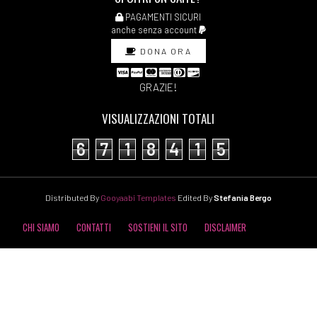
PAGAMENTI SICURI
anche senza account
DONA ORA
GRAZIE!
VISUALIZZAZIONI TOTALI
6
7
1
8
4
1
5
Distributed By
Gooyaabi Templates
Edited By
Stefania Bergo
CHI SIAMO
CONTATTI
SOSTIENI IL SITO
DISCLAIMER
COOKIE POLICY
PRIVACY POLICY