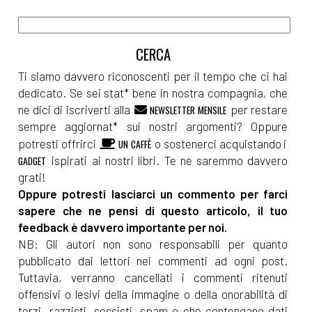
Ti siamo davvero riconoscenti per il tempo che ci hai
dedicato. Se sei stat* bene in nostra compagnia, che
ne dici di iscriverti alla
per restare
NEWSLETTER MENSILE
sempre aggiornat* sui nostri argomenti? Oppure
potresti offrirci
o sostenerci acquistando i
UN CAFFÈ
ispirati ai nostri libri. Te ne saremmo davvero
GADGET
grati!
Oppure potresti lasciarci un commento per farci
sapere che ne pensi di questo articolo, il tuo
feedback è davvero importante per noi.
NB: Gli autori non sono responsabili per quanto
pubblicato dai lettori nei commenti ad ogni post.
Tuttavia, verranno cancellati i commenti ritenuti
offensivi o lesivi della immagine o della onorabilità di
terzi, razzisti, sessisti, spam o che contengano dati