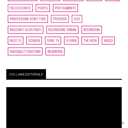
PALCOSCENICO
PEOPLE
POETICAMENTE
PROFESSIONE SCRITTORE
PROVERBI
QUIZ
RACCONTI ILLUSTRATI
RECENSIONE CINEMA
RECENSIONI
RICETTE
SCIENZA
SERIE TV
STORIA
THE WEEK
VIAGGI
VIAGGI&LETTERATURA
INLIBRERIA
COLLANA EDITORIALE