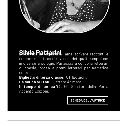
Silvia Pattarini
Diplomata in ragioneria, ama scrivere racconti e
componimenti poetici, alcuni dei quali compaiono
in diverse antologie. Partecipa a concorsi letterari
di poesia, prosa e premi letterari per narrativa
edita.
Biglietto di terza classe
, 0111Edizioni.
La mitica 500 blu
, Lettere Animate.
Il tempo di un caffè
, Gli Scrittori della Porta
Accanto Edizioni.
SCHEDA DELL'AUTRICE