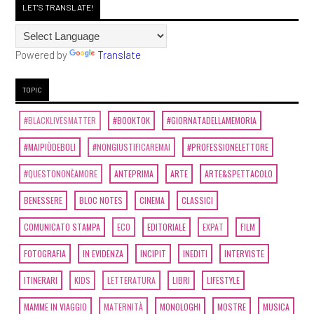
LET'S TRANSLATE!
Powered by
Translate
TOPIC
#BLACKLIVESMATTER
#BOOKTOK
#GIORNATADELLAMEMORIA
#MAIPIÙDEBOLI
#NONGIUSTIFICAREMAI
#PROFESSIONELETTORE
#QUESTONONÈAMORE
ANTEPRIMA
ARTE
ARTE&SPETTACOLO
BENESSERE
BLOC NOTES
CINEMA
CLASSICI
COMUNICATO STAMPA
ECO
EDITORIALE
EXPAT
FILM
FOTOGRAFIA
IN EVIDENZA
INCIPIT
INEDITI
INTERVISTE
ITINERARI
KIDS
LETTERATURA
LIBRI
LIFESTYLE
MAMME IN VIAGGIO
MATERNITÀ
MONOLOGHI
MOSTRE
MUSICA