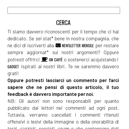
Ti siamo davvero riconoscenti per il tempo che ci hai
dedicato. Se sei stat* bene in nostra compagnia, che
ne dici di iscriverti alla
per restare
NEWSLETTER MENSILE
sempre aggiornat* sui nostri argomenti? Oppure
potresti offrirci
o sostenerci acquistando i
UN CAFFÈ
ispirati ai nostri libri. Te ne saremmo davvero
GADGET
grati!
Oppure potresti lasciarci un commento per farci
sapere che ne pensi di questo articolo, il tuo
feedback è davvero importante per noi.
NB: Gli autori non sono responsabili per quanto
pubblicato dai lettori nei commenti ad ogni post.
Tuttavia, verranno cancellati i commenti ritenuti
offensivi o lesivi della immagine o della onorabilità di
terzi, razzisti, sessisti, spam o che contengano dati