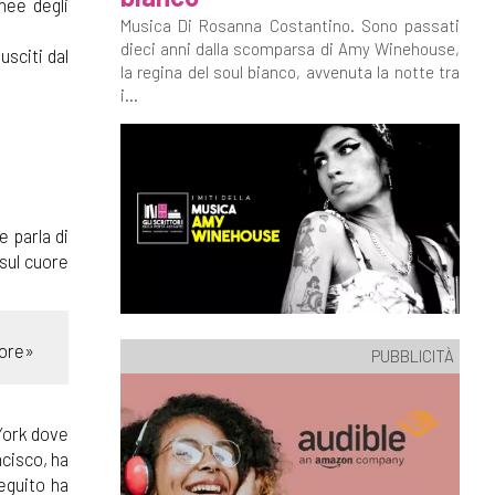
nee degli
Musica Di Rosanna Costantino. Sono passati
dieci anni dalla scomparsa di Amy Winehouse,
usciti dal
la regina del soul bianco, avvenuta la notte tra
i...
e parla di
 sul cuore
more»
PUBBLICITÀ
York dove
ncisco, ha
seguito ha