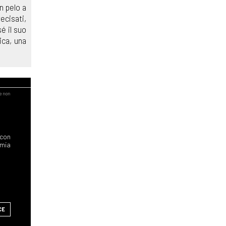
n pelo a
ecisati,
é il suo
ica, una
 con
 mia
CE