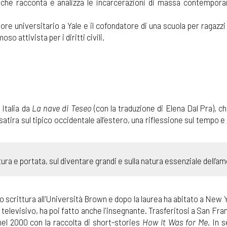
o che racconta e analizza le incarcerazioni di massa contempora
re universitario a Yale e il cofondatore di una scuola per ragazzi 
so attivista per i diritti civili.
 Italia da
La nave di Teseo
(con la traduzione di Elena Dal Pra), ch
ra sul tipico occidentale all’estero, una riflessione sul tempo e
tura e portata, sul diventare grandi e sulla natura essenziale dell’a
scrittura all'Università Brown e dopo la laurea ha abitato a New 
ore televisivo, ha poi fatto anche l'insegnante. Trasferitosi a San Fra
 nel 2000 con la raccolta di short-stories
How It Was for Me
. In 