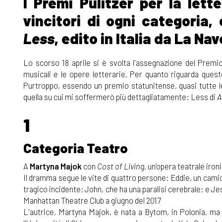
I Premi Pulitzer per la lette
vincitori di ogni categoria
Less
, edito in Italia da La Na
Lo scorso 18 aprile si è svolta l'assegnazione del Premio 
musicali e le opere letterarie. Per quanto riguarda quest
Purtroppo, essendo un premio statunitense, quasi tutte le 
quella su cui mi soffermerò più dettagliatamente: Less di
A
1
Categoria Teatro
A
Martyna Majok
con
Cost of Living
, un’opera teatrale ironi
Il dramma segue le vite di quattro persone: Eddie, un cami
tragico incidente; John, che ha una paralisi cerebrale; e Je
Manhattan Theatre Club a giugno del 2017
L'autrice, Martyna Majok, è nata a Bytom, in Polonia, ma 