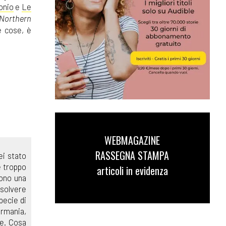
onio
e
Le
Northern
e cose, è
WEBMAGAZINE
RASSEGNA STAMPA
sei stato
e troppo
articoli in evidenza
uono una
isolvere
pecie di
ermania,
re. Cosa