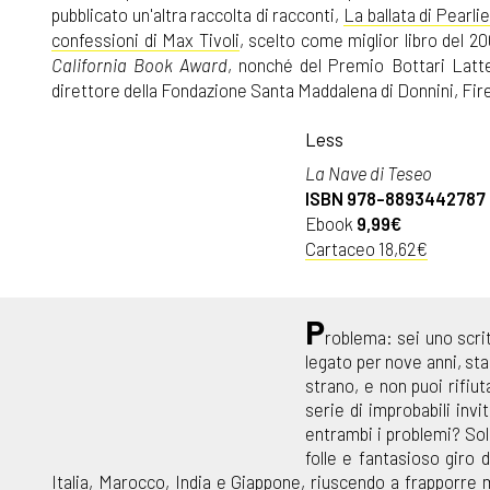
pubblicato un'altra raccolta di racconti,
La ballata di Pearli
confessioni di Max Tivoli
, scelto come miglior libro del 2
California Book Award
, nonché del Premio Bottari Latt
direttore della Fondazione Santa Maddalena di Donnini, Fir
Less
La Nave di Teseo
ISBN 978-8893442787
Ebook
9,99€
Cartaceo 18,62€
P
roblema: sei uno scritt
legato per nove anni, st
strano, e non puoi rifiu
serie di improbabili inv
entrambi i problemi? Soluz
folle e fantasioso giro
Italia, Marocco, India e Giappone, riuscendo a frapporre mig