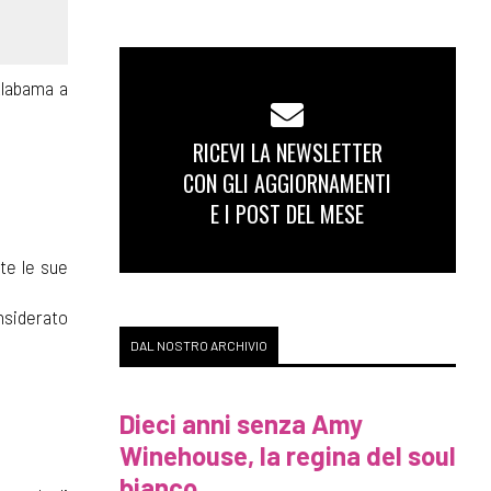
'Alabama a
RICEVI LA NEWSLETTER
CON GLI AGGIORNAMENTI
E I POST DEL MESE
tte le sue
onsiderato
DAL NOSTRO ARCHIVIO
Dieci anni senza Amy
Winehouse, la regina del soul
bianco