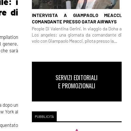
le: i
re di
INTERVISTA A GIAMPAOLO MEACCI,
COMANDANTE PRESSO QATAR AIRWAYS
People Di Valentina Gerini. In viaggio da Doha a
Los angeles: una giornata da comandante di
mpilation
volo con Giampaolo Meacci, pilota presso la...
l genere.
 che sarà
SERVIZI EDITORIALI
E PROMOZIONALI
ca dopo un
ew York al
PUBBLICITÀ
equentato