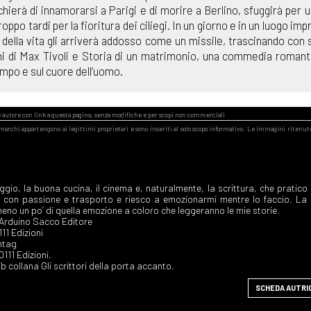
ierà di innamorarsi a Parigi e di morire a Berlino, sfuggirà per u
po tardi per la fioritura dei ciliegi. In un giorno e in un luogo impr
della vita gli arriverà addosso come un missile, trascinando con s
oni di Max Tivoli e Storia di un matrimonio, una commedia romant
tempo e sul cuore dell’uomo.
aggio, la buona cucina, il cinema e, naturalmente, la scrittura, che pratico
o con passione e trasporto e riesco a emozionarmi mentre lo faccio. La
eno un po’ di quella emozione a coloro che leggeranno le mie storie.
, Arduino Sacco Editore
0111 Edizioni
ontag
 0111 Edizioni.
ib collana Gli scrittori della porta accanto.
SCHEDA AUTRI