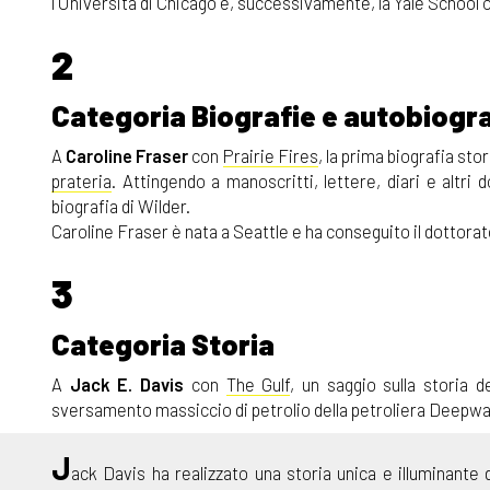
l'Università di Chicago e, successivamente, la Yale School
2
Categoria Biografie e autobiogra
A
Caroline Fraser
con
Prairie Fires
, la prima biografia sto
prateria
. Attingendo a manoscritti, lettere, diari e altri
biografia di Wilder.
Caroline Fraser è nata a Seattle e ha conseguito il dottorat
3
Categoria Storia
A
Jack E. Davis
con
The Gulf
, un saggio sulla storia d
sversamento massiccio di petrolio della petroliera Deepwa
J
ack Davis ha realizzato una storia unica e illuminant