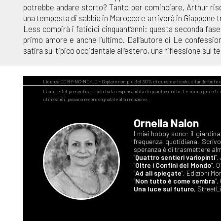
potrebbe andare storto? Tanto per cominciare, Arthur risch
una tempesta di sabbia in Marocco e arriverà in Giappone trop
Less compirà i fatidici cinquant’anni: questa seconda fase 
primo amore e anche l’ultimo. Dall’autore di Le confessi
satira sul tipico occidentale all’estero, una riflessione sul 
Ornella Nalon
I miei hobby sono: il giardin
frequenza quotidiana. Scriv
speranza è di trasmettere alm
“
Quattro sentieri variopinti
”
“
Oltre i Confini del Mondo
”, 
“
Ad ali spiegate
”, Edizioni M
“
Non tutto è come sembra
”,
Una luce sul futuro
, StreetL