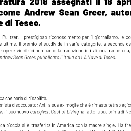
ratura 2018 assegnati il 18 apri
, come Andrew Sean Greer, auto
ve di Teseo.
Pulitzer, il prestigioso riconoscimento per il giornalismo, le co
e ultime, il premio si suddivide in varie categorie, a seconda de
opere vincitrici non hanno la traduzione in italiano, tranne una,
ndrew Sean Greer, pubblicato il Italia da LA Nave di Teseo.
ca che parla di disabilità.
onista disoccupato; Ani, la sua ex moglie che è rimasta tetraplegi
ss, il suo nuovo
caregiver
.
Cost of Living
ha fatto la sua prima di N
da piccola si è trasferita in America con la madre single. Ha fr