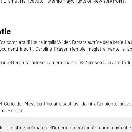
 of Drama . Ha ricevuto il premio Playwrights of New York PoNY.
fie
rica completa di Laura Ingalls Wilder, l'amata autrice della serie
La 
 documenti inediti, Caroline Fraser, riempie magistralmente le la
o in letteratura inglese e americana nel 1987 presso l'Università d
el Golfo del Messico fino ai disastrosi danni all’ambiente provoc
ter Horizon.
e della costa e del mare dell'America meridionale, come dovrebb