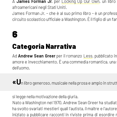
A
James Forman Jr.
per
Locking Up Our Own
, un libr
afroamericani negli Stati Uniti.
James Forman Jr. – che è al suo primo libro – è un professo
circuito scolastico ufficiale a Washington. È il figlio di un famo
6
Categoria Narrativa
Ad
Andrew Sean Greer
per il romanzo
Less
, pubblicato in
amore e invecchiamento. È una commedia romantica, una sati
dell’uomo.
«U
n libro generoso, musicale nella prosa e ampio in strut
si legge nella motivazione della giuria.
Nato a Washington nel 1970, Andrew Sean Greer ha studiato 
ha svolto svariati mestieri quali l'autista, il maître e l'aut
iniziato a pubblicare racconti in riviste prima di esordire