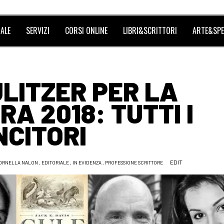
ALE
SERVIZI
CORSI ONLINE
LIBRI&SCRITTORI
ARTE&SPE
LITZER PER LA
A 2018: TUTTI I
NCITORI
EDIT
 ORNELLA NALON
,
EDITORIALE
,
IN EVIDENZA
,
PROFESSIONE SCRITTORE