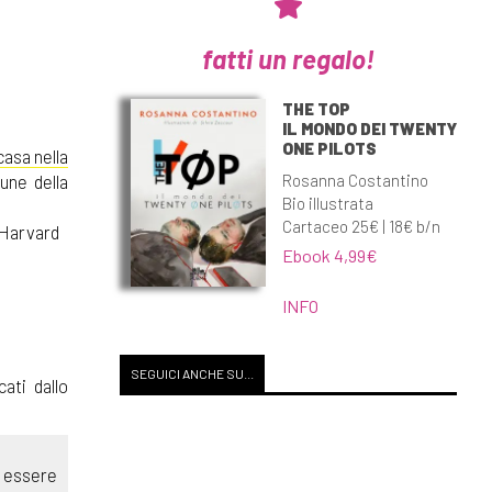
fatti un regalo!
THE TOP
IL MONDO DEI TWENTY
ONE PILOTS
casa nella
Rosanna Costantino
cune della
Bio illustrata
Cartaceo 25€ | 18€ b/n
i Harvard
Ebook 4,99€
INFO
SEGUICI ANCHE SU...
ati dallo
e essere