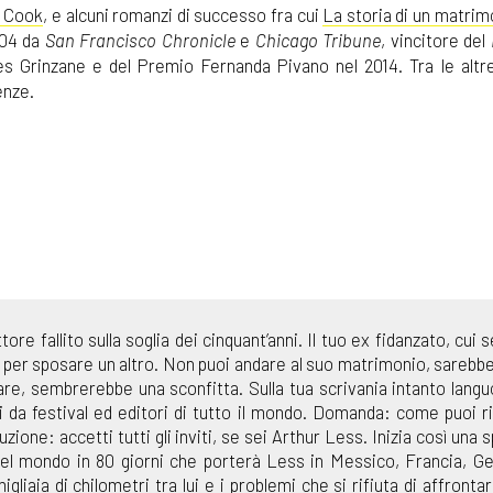
e Cook
, e alcuni romanzi di successo fra cui
La storia di un matrim
004 da
San Francisco Chronicle
e
Chicago Tribune
, vincitore del
es Grinzane e del Premio Fernanda Pivano nel 2014. Tra le altr
enze.
ore fallito sulla soglia dei cinquant’anni. Il tuo ex fidanzato, cui 
a per sposare un altro. Non puoi andare al suo matrimonio, sarebb
tare, sembrerebbe una sconfitta. Sulla tua scrivania intanto lang
iti da festival ed editori di tutto il mondo. Domanda: come puoi r
ione: accetti tutti gli inviti, se sei Arthur Less. Inizia così una s
 del mondo in 80 giorni che porterà Less in Messico, Francia, G
liaia di chilometri tra lui e i problemi che si rifiuta di affronta