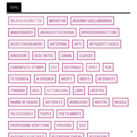
TOPIC
#BLACKLIVESMATTER
#BOOKTOK
#GIORNATADELLAMEMORIA
#MAIPIÙDEBOLI
#NONGIUSTIFICAREMAI
#PROFESSIONELETTORE
#QUESTONONÈAMORE
ANTEPRIMA
ARTE
ARTE&SPETTACOLO
BENESSERE
BLOC NOTES
CINEMA
CLASSICI
COMUNICATO STAMPA
ECO
EDITORIALE
EXPAT
FILM
FOTOGRAFIA
IN EVIDENZA
INCIPIT
INEDITI
INTERVISTE
ITINERARI
KIDS
LETTERATURA
LIBRI
LIFESTYLE
MAMME IN VIAGGIO
MATERNITÀ
MONOLOGHI
MOSTRE
MUSICA
PALCOSCENICO
PEOPLE
POETICAMENTE
PROFESSIONE SCRITTORE
PROVERBI
QUIZ
RACCONTI ILLUSTRATI
RECENSIONE CINEMA
RECENSIONI