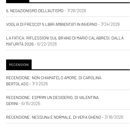
[19]
Luce Innaturale, di Nicole
Tinazzi: pagina 69
- 7/26/2026
IL NEGAZIONISMO DELL'AUTISMO
[04]
Una felicità semplice, di
- 7/24/2026
VOGLIA DI FRESCO? 5 LIBRI AMBIENTATI IN INVERNO
Sara Rattaro: pagina 69
LA FATICA: RIFLESSIONI SUL BRANO DI MARIO CALABRESI, DALLA
- 6/22/2026
MATURITÀ 2026
Febbraio 2021
[24]
Zucchero filato, di
RECENSIONI
Valentina Pelliccia: pagina 69
RECENSIONE: NON CHIAMATELO AMORE, DI CAROLINA
- 7/1/2026
BERTOLASO
Settembre 2020
RECENSIONE: ESPRIMI UN DESIDERIO, DI VALENTINA
- 6/15/2025
GERINI
[03]
Storie delle Terre Unite.
- 3/16/2026
RECENSIONE: NESSUNƏ È NORMALE, DI VERA GHENO
Il risveglio della Fenice, di
Andrea Riccardo Gasparoni: