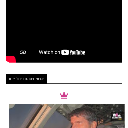
[30]
Racconti di stelle al bar
Zodiak, di Loriana Lucciarini
e Maria Sabina Coluccia:
pagina 69
Dicembre 2018
[26]
Mille splendidi soli, di
Khaled Hosseini: pagina 69
IL PIÙ LETTO DEL MESE
[12]
Duma Key, di Stephen
King: pagina 69
[05]
Denti bianchi, di Zadie
Smith: pagina 69