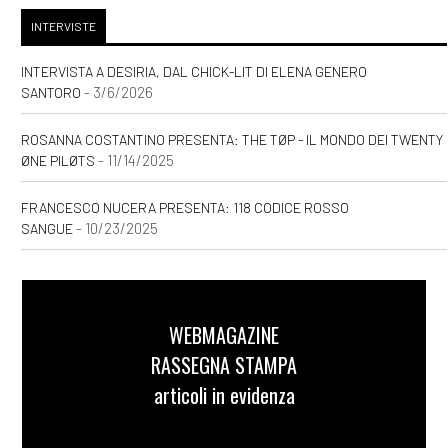
pagina 69
INTERVISTE
INTERVISTA A DESIRIA, DAL CHICK-LIT DI ELENA GENERO
Agosto 2020
- 3/6/2026
SANTORO
ROSANNA COSTANTINO PRESENTA: THE TØP - IL MONDO DEI TWENTY
[20]
Caro e stinto, di Maury
- 11/14/2025
ØNE PILØTS
Incen: pagina 69
FRANCESCO NUCERA PRESENTA: 118 CODICE ROSSO
- 10/23/2025
SANGUE
Maggio 2020
[15]
Natura morta, di Andrea
WEBMAGAZINE
Giorgi: pagina 69
RASSEGNA STAMPA
[09]
I racconti incantati,
articoli in evidenza
Gloria Donati: pagina 69