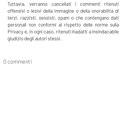
Dicembre 2021
Tuttavia, verranno cancellati i commenti ritenuti
offensivi o lesivi della immagine o della onorabilità di
terzi, razzisti, sessisti, spam o che contengano dati
[22]
Un modo lo trovo, di
personali non conformi al rispetto delle norme sulla
Paola Napoleone: pagina 69
Privacy e, in ogni caso, ritenuti inadatti a insindacabile
giudizio degli autori stessi.
Novembre 2021
0 commenti
[24]
La stanza numero
cinque, di Stefania Bergo:
pagina 69
[17]
Battiti. Radio 100bpm, di
Matteo Carecci: pagina 69
Ottobre 2021