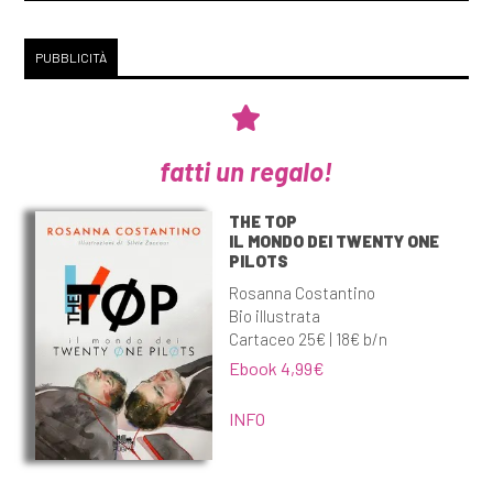
Sartre: pagina 69
[10]
Hotel omicidi, di
PUBBLICITÀ
E.Howard Hunt: pagina 69
[03]
L'amico ritrovato, di Fred
Uhlman: pagina 69
fatti un regalo!
THE TOP
Settembre 2018
IL MONDO DEI TWENTY ONE
PILOTS
[26]
Cronaca di una morte
Rosanna Costantino
Bio illustrata
annunciata, di Gabriel Garcia
Cartaceo 25€ | 18€ b/n
Marquez: pagina 69
Ebook 4,99€
[19]
Jane Eyre, di Charlotte
INFO
Brontë: pagina 69
[05]
Il grande Gatsby, di