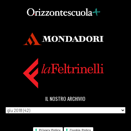
Aprile 2018
[25]
Cenerentola a Kabul, di
Rukhsana Khan: pagina 69
[18]
Il tempo di un caffè, di
Silvia Pattarini: pagina 69
[11]
Tartarughe marine, di
Gianna Gambini: pagina 69
[04]
La Repubblica delle
stragi impunite, di
IL NOSTRO ARCHIVIO
Ferdinando Imposimato:
pagina 69
Marzo 2018
Privacy Policy
Cookie Policy