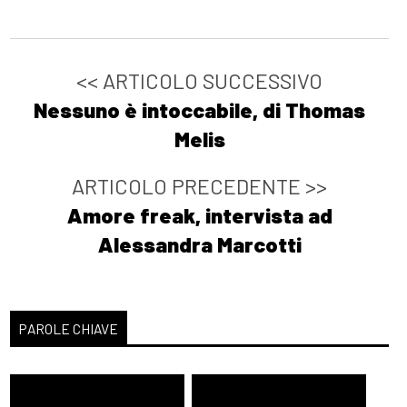
[06]
Petrolio bollente, di
Katia Manfredi: pagina 69
<< ARTICOLO SUCCESSIVO
Agosto 2021
Nessuno è intoccabile, di Thomas
Melis
[18]
Risorgemia, di Decimo
ARTICOLO PRECEDENTE >>
Tagliapietra: pagina 69
Amore freak, intervista ad
[11]
Zetafobia 2: La città
Alessandra Marcotti
morta, di Gualtiero Ferrari:
pagina 69
[04]
Virtuosismi da
PAROLE CHIAVE
imbianchino, di Loris
Grassulini: pagina 69