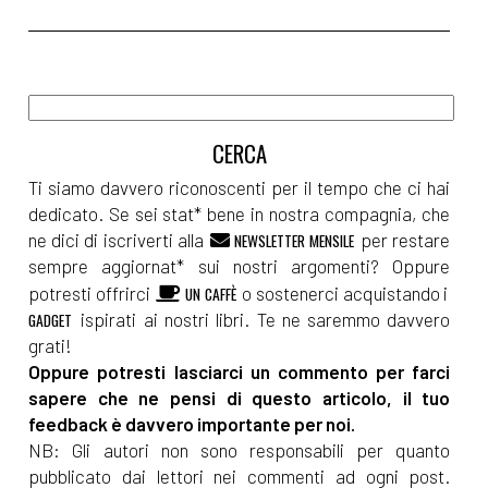
Tamara Marcelli: pagina 69
Aprile 2022
[20]
Sognando la libertà, di
Silvia Pattarini: pagina 69
Ti siamo davvero riconoscenti per il tempo che ci hai
dedicato. Se sei stat* bene in nostra compagnia, che
[06]
Nucleo Operativo A5, di
ne dici di iscriverti alla
per restare
NEWSLETTER MENSILE
Nicolò Maniscalco: pagina 69
sempre aggiornat* sui nostri argomenti? Oppure
potresti offrirci
o sostenerci acquistando i
UN CAFFÈ
ispirati ai nostri libri. Te ne saremmo davvero
GADGET
Febbraio 2022
grati!
Oppure potresti lasciarci un commento per farci
[23]
Intrecci di Trama volume
sapere che ne pensi di questo articolo, il tuo
2, Autori Vari: pagina 69
feedback è davvero importante per noi.
NB: Gli autori non sono responsabili per quanto
pubblicato dai lettori nei commenti ad ogni post.