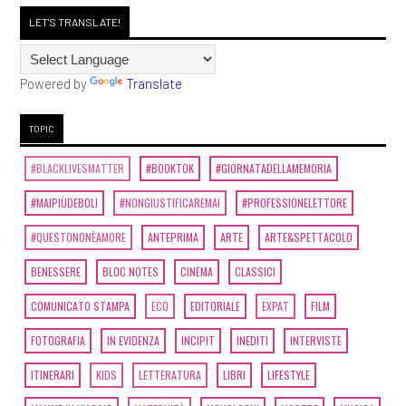
LET'S TRANSLATE!
Powered by
Translate
TOPIC
#BLACKLIVESMATTER
#BOOKTOK
#GIORNATADELLAMEMORIA
#MAIPIÙDEBOLI
#NONGIUSTIFICAREMAI
#PROFESSIONELETTORE
#QUESTONONÈAMORE
ANTEPRIMA
ARTE
ARTE&SPETTACOLO
BENESSERE
BLOC NOTES
CINEMA
CLASSICI
COMUNICATO STAMPA
ECO
EDITORIALE
EXPAT
FILM
FOTOGRAFIA
IN EVIDENZA
INCIPIT
INEDITI
INTERVISTE
ITINERARI
KIDS
LETTERATURA
LIBRI
LIFESTYLE