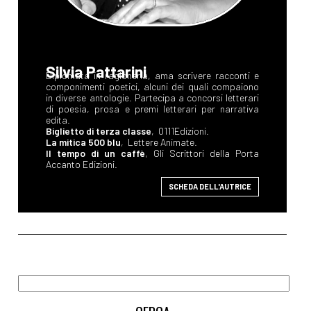
Silvia Pattarini
Diplomata in ragioneria, ama scrivere racconti e
componimenti poetici, alcuni dei quali compaiono
in diverse antologie. Partecipa a concorsi letterari
di poesia, prosa e premi letterari per narrativa
edita.
Biglietto di terza classe
, 0111Edizioni.
La mitica 500 blu
, Lettere Animate.
Il tempo di un caffè
, Gli Scrittori della Porta
Accanto Edizioni.
SCHEDA DELL'AUTRICE