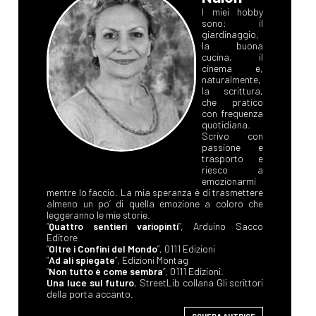
I miei hobby
sono: il
giardinaggio,
la buona
cucina, il
cinema e,
naturalmente,
la scrittura,
che pratico
con frequenza
quotidiana.
Scrivo con
passione e
trasporto e
riesco a
emozionarmi
mentre lo faccio. La mia speranza è di trasmettere
almeno un po’ di quella emozione a coloro che
leggeranno le mie storie.
“
Quattro sentieri variopinti
”, Arduino Sacco
Editore
“
Oltre i Confini del Mondo
”, 0111 Edizioni
“
Ad ali spiegate
”, Edizioni Montag
“
Non tutto è come sembra
”, 0111 Edizioni.
Una luce sul futuro
, StreetLib collana Gli scrittori
della porta accanto.