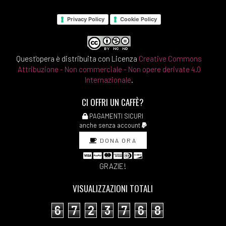
Privacy Policy
Cookie Policy
Quest'opera è distribuita con Licenza
Creative Commons
Attribuzione - Non commerciale - Non opere derivate 4.0
Internazionale
.
CI OFFRI UN CAFFÈ?
PAGAMENTI SICURI
anche senza account
DONA ORA
GRAZIE!
VISUALIZZAZIONI TOTALI
6
7
2
3
7
6
8