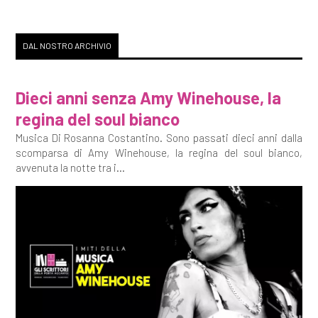
DAL NOSTRO ARCHIVIO
Dieci anni senza Amy Winehouse, la
regina del soul bianco
Musica Di Rosanna Costantino. Sono passati dieci anni dalla
scomparsa di Amy Winehouse, la regina del soul bianco,
avvenuta la notte tra i...