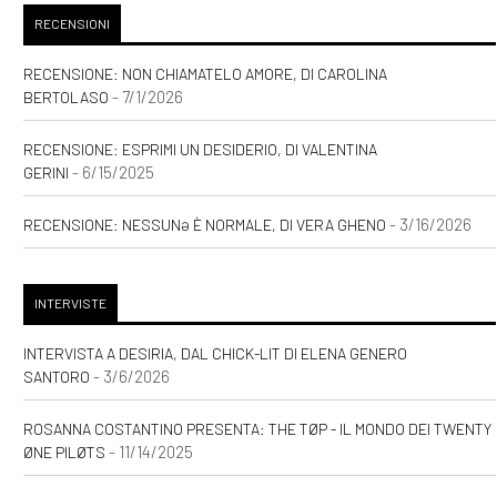
Nicole Tinazzi: incipit
RECENSIONI
[17]
Una felicità semplice, di
RECENSIONE: NON CHIAMATELO AMORE, DI CAROLINA
- 7/1/2026
BERTOLASO
Sara Rattaro: incipit
RECENSIONE: ESPRIMI UN DESIDERIO, DI VALENTINA
Marzo 2021
- 6/15/2025
GERINI
- 3/16/2026
RECENSIONE: NESSUNƏ È NORMALE, DI VERA GHENO
[08]
Zucchero filato, di
Valentina Pelliccia: incipit
INTERVISTE
Settembre 2020
INTERVISTA A DESIRIA, DAL CHICK-LIT DI ELENA GENERO
- 3/6/2026
SANTORO
[30]
Storie delle Terre Unite.
ROSANNA COSTANTINO PRESENTA: THE TØP - IL MONDO DEI TWENTY
Il risveglio della Fenice, di
- 11/14/2025
ØNE PILØTS
Andrea Riccardo Gasparoni: