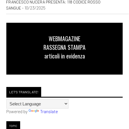
FRANCESCO NUCERA PRESENTA: 118 CODICE ROSSO
incipit
- 10/23/2025
SANGUE
Agosto 2020
WEBMAGAZINE
[03]
Caro e stinto, di Maury
RASSEGNA STAMPA
Incen: incipit
articoli in evidenza
Maggio 2020
[25]
Natura morta, di Andrea
LET'S TRANSLATE!
Giorgi: incipit
Aprile 2020
Powered by
Translate
TOPIC