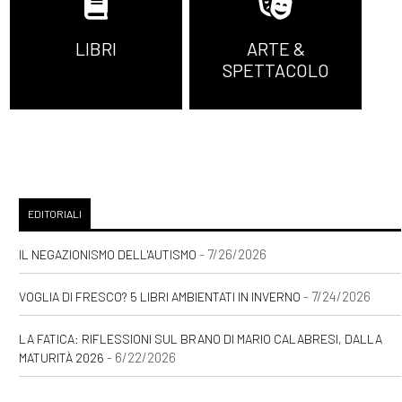
cassetto, di Mariagrazia
Allegra: incipit
LIBRI
ARTE &
SPETTACOLO
Giugno 2021
[14]
Wallis Simpson. Una sola
debolezza, di Elena Mora:
incipit
EDITORIALI
Maggio 2021
- 7/26/2026
IL NEGAZIONISMO DELL'AUTISMO
- 7/24/2026
VOGLIA DI FRESCO? 5 LIBRI AMBIENTATI IN INVERNO
[31]
Colette. Un sogno
audace, di Nicoletta Sipos:
LA FATICA: RIFLESSIONI SUL BRANO DI MARIO CALABRESI, DALLA
- 6/22/2026
MATURITÀ 2026
incipit
[24]
Luce innaturale, di