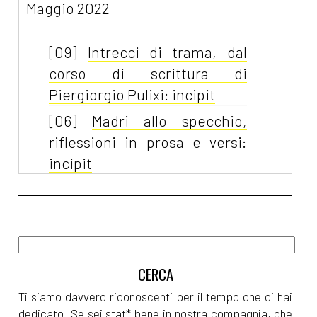
Maggio 2022
[09]
Intrecci di trama, dal
corso di scrittura di
Piergiorgio Pulixi: incipit
[06]
Madri allo specchio,
riflessioni in prosa e versi:
incipit
Aprile 2022
[04]
Paulina e l'Acqua della
Vita, di Michaela Šebőková
Vannini: incipit
Ti siamo davvero riconoscenti per il tempo che ci hai
dedicato. Se sei stat* bene in nostra compagnia, che