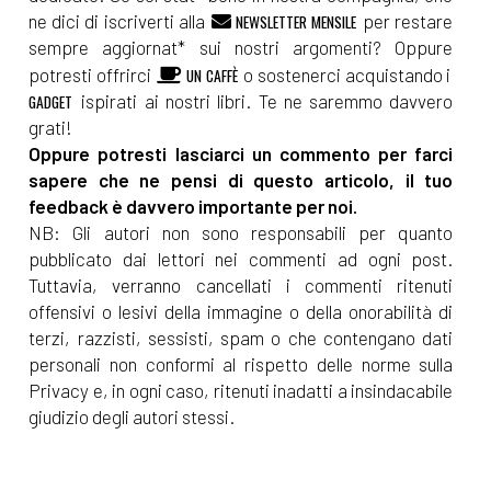
ne dici di iscriverti alla
per restare
NEWSLETTER MENSILE
Marzo 2022
sempre aggiornat* sui nostri argomenti? Oppure
potresti offrirci
o sostenerci acquistando i
UN CAFFÈ
[14]
L'occasione di una vita, di
ispirati ai nostri libri. Te ne saremmo davvero
GADGET
grati!
Elena Genero Santoro: incipit
Oppure potresti lasciarci un commento per farci
sapere che ne pensi di questo articolo, il tuo
Dicembre 2021
feedback è davvero importante per noi.
NB: Gli autori non sono responsabili per quanto
pubblicato dai lettori nei commenti ad ogni post.
[27]
DAD – Divertendosi A
Tuttavia, verranno cancellati i commenti ritenuti
Distanza, di Chiara Rossi:
offensivi o lesivi della immagine o della onorabilità di
incipit
terzi, razzisti, sessisti, spam o che contengano dati
personali non conformi al rispetto delle norme sulla
[20]
Il viaggio che rifarei, di
Privacy e, in ogni caso, ritenuti inadatti a insindacabile
Johnny Do: incipit
giudizio degli autori stessi.
Novembre 2021