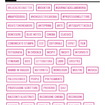
[27]
I racconti incantati, di
Gloria Donati: incipit
#BLACKLIVESMATTER
#BOOKTOK
#GIORNATADELLAMEMORIA
#MAIPIÙDEBOLI
#NONGIUSTIFICAREMAI
#PROFESSIONELETTORE
Dicembre 2019
#QUESTONONÈAMORE
ANTEPRIMA
ARTE
ARTE&SPETTACOLO
BENESSERE
BLOC NOTES
CINEMA
CLASSICI
[02]
La Terra canta in Do, di
Maurizio Agostini: incipit
COMUNICATO STAMPA
ECO
EDITORIALE
EXPAT
FILM
FOTOGRAFIA
IN EVIDENZA
INCIPIT
INEDITI
INTERVISTE
Giugno 2019
ITINERARI
KIDS
LETTERATURA
LIBRI
LIFESTYLE
MAMME IN VIAGGIO
MATERNITÀ
MONOLOGHI
MOSTRE
MUSICA
[17]
Pasta fatta in casa, di
PALCOSCENICO
PEOPLE
POETICAMENTE
Luca Murano: incipit
PROFESSIONE SCRITTORE
PROVERBI
QUIZ
Marzo 2019
RACCONTI ILLUSTRATI
RECENSIONE CINEMA
RECENSIONI