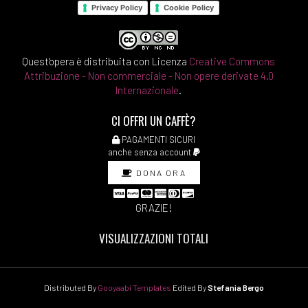
Privacy Policy
Cookie Policy
Quest'opera è distribuita con Licenza
Creative Commons
Attribuzione - Non commerciale - Non opere derivate 4.0
Internazionale
.
CI OFFRI UN CAFFÈ?
PAGAMENTI SICURI
anche senza account
DONA ORA
GRAZIE!
VISUALIZZAZIONI TOTALI
Distributed By
Gooyaabi Templates
Edited By
Stefania Bergo