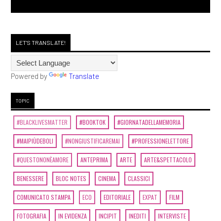
LET'S TRANSLATE!
Powered by
Translate
TOPIC
#BLACKLIVESMATTER
#BOOKTOK
#GIORNATADELLAMEMORIA
#MAIPIÙDEBOLI
#NONGIUSTIFICAREMAI
#PROFESSIONELETTORE
#QUESTONONÈAMORE
ANTEPRIMA
ARTE
ARTE&SPETTACOLO
BENESSERE
BLOC NOTES
CINEMA
CLASSICI
COMUNICATO STAMPA
ECO
EDITORIALE
EXPAT
FILM
FOTOGRAFIA
IN EVIDENZA
INCIPIT
INEDITI
INTERVISTE