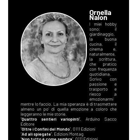
Ornella
Nalon
I miei hobby
sono: il
giardinaggio,
la buona
cucina, il
cinema e,
naturalmente,
la scrittura,
che pratico
con frequenza
quotidiana.
Scrivo con
passione e
trasporto e
riesco a
emozionarmi
mentre lo faccio. La mia speranza è di trasmettere
almeno un po’ di quella emozione a coloro che
leggeranno le mie storie.
“
Quattro sentieri variopinti
”, Arduino Sacco
Editore
“
Oltre i Confini del Mondo
”, 0111 Edizioni
“
Ad ali spiegate
”, Edizioni Montag
“
Non tutto è come sembra
”, 0111 Edizioni.