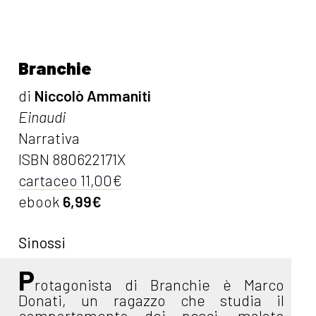
Branchie
di
Niccolò Ammaniti
Einaudi
Narrativa
ISBN 880622171X
cartaceo 11,00€
ebook
6,99€
Sinossi
P
rotagonista di Branchie è Marco
Donati, un ragazzo che studia il
comportamento dei pesci, malato