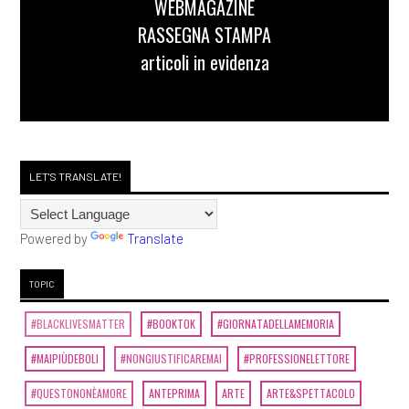
WEBMAGAZINE
RASSEGNA STAMPA
articoli in evidenza
LET'S TRANSLATE!
Powered by
Translate
TOPIC
#BLACKLIVESMATTER
#BOOKTOK
#GIORNATADELLAMEMORIA
#MAIPIÙDEBOLI
#NONGIUSTIFICAREMAI
#PROFESSIONELETTORE
#QUESTONONÈAMORE
ANTEPRIMA
ARTE
ARTE&SPETTACOLO