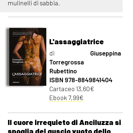
mulinelli di sabbia.
L'assaggiatrice
di
Giuseppina
Torregrossa
Rubettino
ISBN 978-8849841404
Cartaceo 13,60€
Ebook 7,99€
Il cuore irrequieto di Anciluzza si
spoglia del guscio vuoto dello