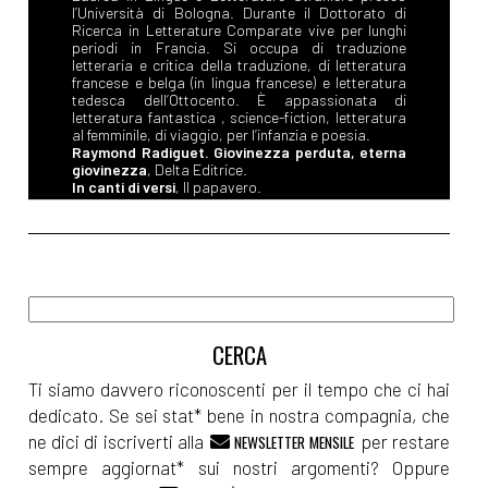
l’Università di Bologna. Durante il Dottorato di
Ricerca in Letterature Comparate vive per lunghi
periodi in Francia. Si occupa di traduzione
letteraria e critica della traduzione, di letteratura
francese e belga (in lingua francese) e letteratura
tedesca dell’Ottocento. È appassionata di
letteratura fantastica , science-fiction, letteratura
al femminile, di viaggio, per l’infanzia e poesia.
Raymond Radiguet. Giovinezza perduta, eterna
giovinezza
, Delta Editrice.
In canti di versi
, Il papavero.
Ti siamo davvero riconoscenti per il tempo che ci hai
dedicato. Se sei stat* bene in nostra compagnia, che
ne dici di iscriverti alla
per restare
NEWSLETTER MENSILE
sempre aggiornat* sui nostri argomenti? Oppure