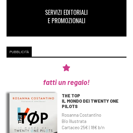
SERVIZI EDITORIALI
E PROMOZIONALI
PUBBLICITÀ
fatti un regalo!
THE TOP
IL MONDO DEI TWENTY ONE
PILOTS
Rosanna Costantino
Bio illustrata
Cartaceo 25€ | 18€ b/n