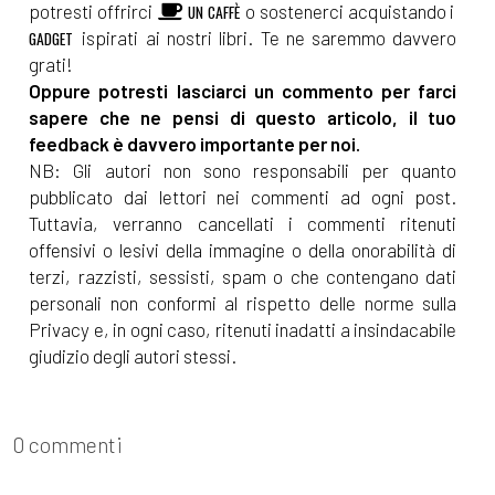
potresti offrirci
o sostenerci acquistando i
UN CAFFÈ
[14]
L'occasione di una vita, di
ispirati ai nostri libri. Te ne saremmo davvero
GADGET
grati!
Elena Genero Santoro: incipit
Oppure potresti lasciarci un commento per farci
sapere che ne pensi di questo articolo, il tuo
Dicembre 2021
feedback è davvero importante per noi.
NB: Gli autori non sono responsabili per quanto
pubblicato dai lettori nei commenti ad ogni post.
[27]
DAD – Divertendosi A
Tuttavia, verranno cancellati i commenti ritenuti
Distanza, di Chiara Rossi:
offensivi o lesivi della immagine o della onorabilità di
incipit
terzi, razzisti, sessisti, spam o che contengano dati
personali non conformi al rispetto delle norme sulla
[20]
Il viaggio che rifarei, di
Privacy e, in ogni caso, ritenuti inadatti a insindacabile
Johnny Do: incipit
giudizio degli autori stessi.
Novembre 2021
0 commenti
[22]
Storie di mare e di