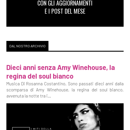
CON GLI AGGIORNAMENTI
E I POST DEL MESE
Luglio 2018
[30]
Le vite parallele, di
Antonio Fusco: incipit
DAL NOSTRO ARCHIVIO
[23]
La lettera d'amore, di
Riley Lucinda: incipit
Dieci anni senza Amy Winehouse, la
regina del soul bianco
Giugno 2018
Musica Di Rosanna Costantino. Sono passati dieci anni dalla
scomparsa di Amy Winehouse, la regina del soul bianco,
avvenuta la notte tra i...
[05]
The Sinner. La
peccatrice, di Petra
Hammesfahr: incipit