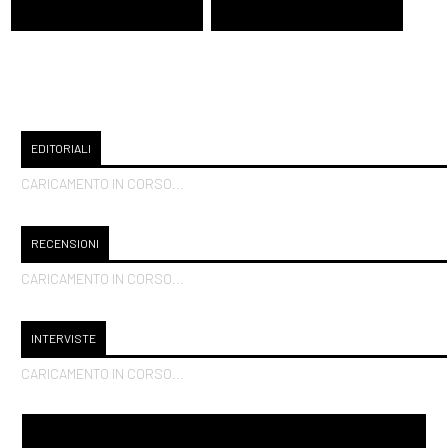
Giugno 2021
[14]
Wallis Simpson. Una sola
debolezza, di Elena Mora:
EDITORIALI
incipit
CARICAMENTO IN CORSO...
Maggio 2021
RECENSIONI
CARICAMENTO IN CORSO...
[31]
Colette. Un sogno
audace, di Nicoletta Sipos:
INTERVISTE
incipit
CARICAMENTO IN CORSO...
[24]
Luce innaturale, di
Nicole Tinazzi: incipit