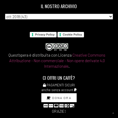
IL NOSTRO ARCHIVIO
[26]
Lettere per Victoria, di
Marcelo Puglia: incipit
[19]
Storie di una assistente
turistica, di Valentina Gerini:
Privacy Policy
Cookie Policy
incipit
[12]
Le colpe dei padri, di
Quest'opera è distribuita con Licenza
Creative Commons
Alessandro Perissinotto:
Attribuzione - Non commerciale - Non opere derivate 4.0
Internazionale
.
incipit
CI OFFRI UN CAFFÈ?
[05]
Non tutto è come
sembra, di Ornella Nalon:
PAGAMENTI SICURI
anche senza account
incipit
DONA ORA
Febbraio 2018
GRAZIE!