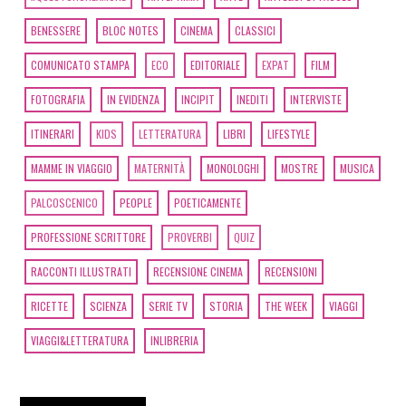
Agosto 2020
BENESSERE
BLOC NOTES
CINEMA
CLASSICI
COMUNICATO STAMPA
ECO
EDITORIALE
EXPAT
FILM
[03]
Caro e stinto, di Maury
Incen: incipit
FOTOGRAFIA
IN EVIDENZA
INCIPIT
INEDITI
INTERVISTE
ITINERARI
KIDS
LETTERATURA
LIBRI
LIFESTYLE
Maggio 2020
MAMME IN VIAGGIO
MATERNITÀ
MONOLOGHI
MOSTRE
MUSICA
PALCOSCENICO
PEOPLE
POETICAMENTE
[25]
Natura morta, di Andrea
PROFESSIONE SCRITTORE
PROVERBI
QUIZ
Giorgi: incipit
RACCONTI ILLUSTRATI
RECENSIONE CINEMA
RECENSIONI
Aprile 2020
RICETTE
SCIENZA
SERIE TV
STORIA
THE WEEK
VIAGGI
VIAGGI&LETTERATURA
INLIBRERIA
[27]
I racconti incantati, di
Gloria Donati: incipit