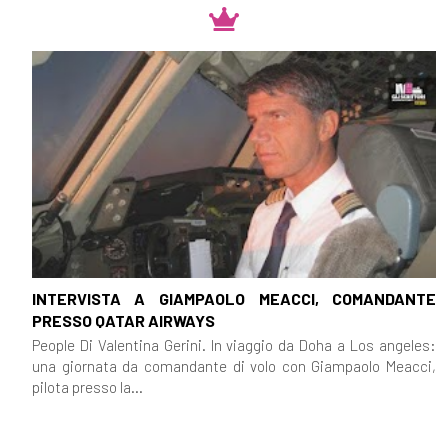
incipit
Febbraio 2019
[11]
Racconti di stelle al bar
Zodiak, di Loriana Lucciarini
e Maria Sabina Coluccia:
incipit
INTERVISTA A GIAMPAOLO MEACCI, COMANDANTE
Gennaio 2019
PRESSO QATAR AIRWAYS
People Di Valentina Gerini. In viaggio da Doha a Los angeles:
[14]
Sulle ali della fantasia, di
una giornata da comandante di volo con Giampaolo Meacci,
pilota presso la...
Ornella Nalon: incipit