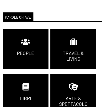
[16]
Zetafobia 2. La città
morta, di Gualtiero Ferrari:
PAROLE CHIAVE
incipit
[09]
Risorgemia, di Decimo
Tagliapietra: incipit
Luglio 2021
PEOPLE
TRAVEL &
LIVING
[19]
Virtuosismi da
imbianchino, di Loris
Grassulini: incipit
[12]
I tuoi sogni nel mio
cassetto, di Mariagrazia
LIBRI
ARTE &
Allegra: incipit
SPETTACOLO