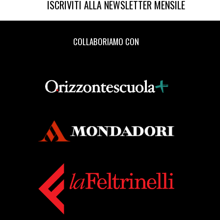
[30]
Una ragazza affidabile, di
ISCRIVITI ALLA NEWSLETTER MENSILE
Silena Santoni: incipit
[23]
Mwende. Ricordi di due
COLLABORIAMO CON
anni in Africa, di Stefania
Bergo: incipit
[16]
Il matrimonio di mia
sorella, di Cinzia Pennati:
incipit
[09]
La madre perfetta, di Gin
Phillips: incipit
[02]
Therese Raquin, di Émile
Zola: incipit
Marzo 2018