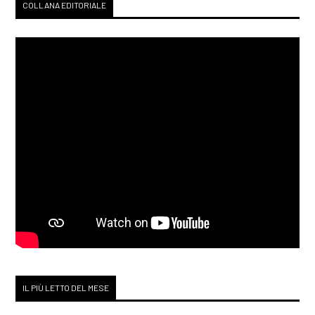
COLLANA EDITORIALE
Dicembre 2019
[02]
La Terra canta in Do, di
Maurizio Agostini: incipit
Giugno 2019
[17]
Pasta fatta in casa, di
Luca Murano: incipit
Marzo 2019
[04]
Tutta la verità su Ruth
IL PIÙ LETTO DEL MESE
Malone, di Emma Flint: