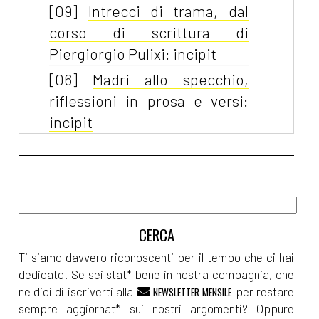
[09]
Intrecci di trama, dal
corso di scrittura di
Piergiorgio Pulixi: incipit
[06]
Madri allo specchio,
riflessioni in prosa e versi:
incipit
Aprile 2022
[04]
Paulina e l'Acqua della
Vita, di Michaela Šebőková
Vannini: incipit
Ti siamo davvero riconoscenti per il tempo che ci hai
dedicato. Se sei stat* bene in nostra compagnia, che
ne dici di iscriverti alla
per restare
NEWSLETTER MENSILE
Marzo 2022
sempre aggiornat* sui nostri argomenti? Oppure