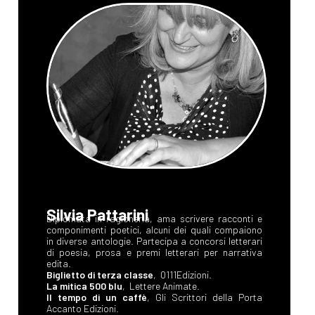
Silvia Pattarini
Diplomata in ragioneria, ama scrivere racconti e
componimenti poetici, alcuni dei quali compaiono
in diverse antologie. Partecipa a concorsi letterari
di poesia, prosa e premi letterari per narrativa
edita.
Biglietto di terza classe
, 0111Edizioni.
La mitica 500 blu
, Lettere Animate.
Il tempo di un caffè
, Gli Scrittori della Porta
Accanto Edizioni.