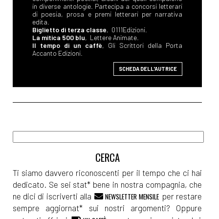
in diverse antologie. Partecipa a concorsi letterari
di poesia, prosa e premi letterari per narrativa
edita.
Biglietto di terza classe
, 0111Edizioni.
La mitica 500 blu
, Lettere Animate.
Il tempo di un caffè
, Gli Scrittori della Porta
Accanto Edizioni.
SCHEDA DELL'AUTRICE
Ti siamo davvero riconoscenti per il tempo che ci hai
dedicato. Se sei stat* bene in nostra compagnia, che
ne dici di iscriverti alla
per restare
NEWSLETTER MENSILE
sempre aggiornat* sui nostri argomenti? Oppure