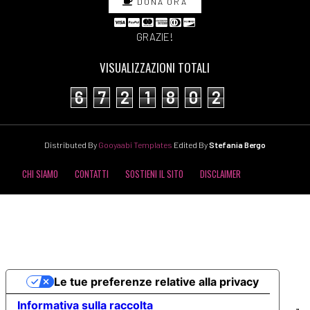
DONA ORA
GRAZIE!
VISUALIZZAZIONI TOTALI
6
7
2
1
8
0
2
Distributed By
Gooyaabi Templates
Edited By
Stefania Bergo
CHI SIAMO
CONTATTI
SOSTIENI IL SITO
DISCLAIMER
COOKIE POLICY
PRIVACY POLICY
Le tue preferenze relative alla privacy
Informativa sulla raccolta