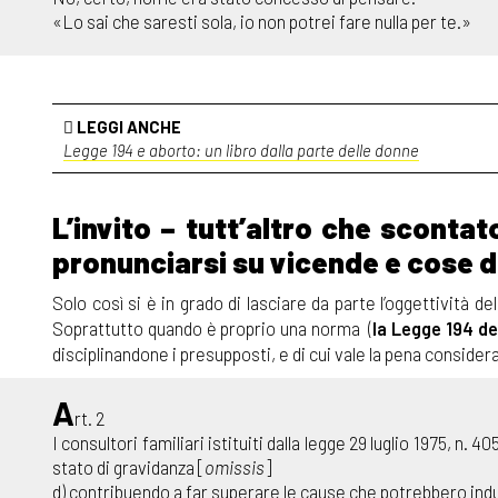
«Lo sai che saresti sola, io non potrei fare nulla per te.»
LEGGI ANCHE
Legge 194 e aborto: un libro dalla parte delle donne
L’invito – tutt’altro che sconta
pronunciarsi su vicende e cose di
Solo così si è in grado di lasciare da parte l’oggettività del
Soprattutto quando è proprio una norma (
la Legge 194 d
disciplinandone i presupposti, e di cui vale la pena consider
A
rt. 2
I consultori familiari istituiti dalla legge 29 luglio 1975, n.
stato di gravidanza [
omissis
]
d) contribuendo a far superare le cause che potrebbero indur