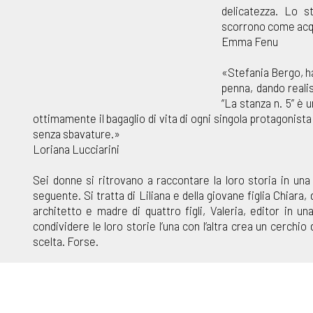
delicatezza. Lo s
scorrono come acqu
Emma Fenu
«Stefania Bergo, ha
penna, dando realis
“La stanza n. 5” è 
ottimamente il bagaglio di vita di ogni singola protagonista
senza sbavature.»
Loriana Lucciarini
Sei donne si ritrovano a raccontare la loro storia in un
seguente. Si tratta di Liliana e della giovane figlia Chiara
architetto e madre di quattro figli, Valeria, editor in u
condividere le loro storie l’una con l’altra crea un cerchi
scelta. Forse.