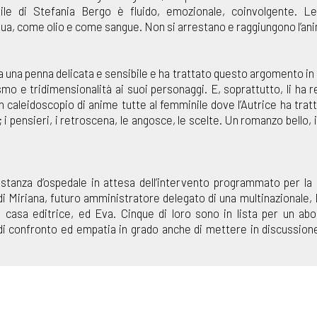
tile di Stefania Bergo è fluido, emozionale, coinvolgente. Le
a, come olio e come sangue. Non si arrestano e raggiungono l’an
 una penna delicata e sensibile e ha trattato questo argomento in 
mo e tridimensionalità ai suoi personaggi. E, soprattutto, li ha re
un caleidoscopio di anime tutte al femminile dove l’Autrice ha trat
; i pensieri, i retroscena, le angosce, le scelte. Un romanzo bello, 
a stanza d’ospedale in attesa dell’intervento programmato per la
, di Miriana, futuro amministratore delegato di una multinazionale, 
na casa editrice, ed Eva. Cinque di loro sono in lista per un ab
o di confronto ed empatia in grado anche di mettere in discussione