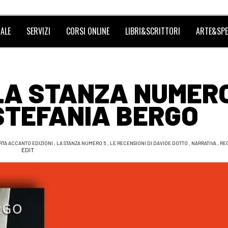
ALE
SERVIZI
CORSI ONLINE
LIBRI&SCRITTORI
ARTE&SPE
LA STANZA NUMER
 STEFANIA BERGO
RTA ACCANTO EDIZIONI
,
LA STANZA NUMERO 5
,
LE RECENSIONI DI DAVIDE DOTTO
,
NARRATIVA
,
RE
EDIT