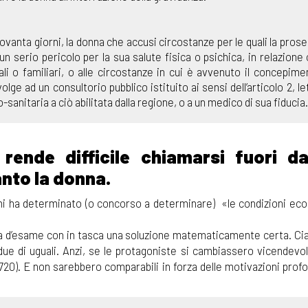
 novanta giorni, la donna che accusi circostanze per le quali la pros
n serio pericolo per la sua salute fisica o psichica, in relazione 
li o familiari, o alle circostanze in cui è avvenuto il concepime
lge ad un consultorio pubblico istituito ai sensi dell’articolo 2, let
-sanitaria a ciò abilitata dalla regione, o a un medico di sua fiducia.
 rende difficile chiamarsi fuori d
anto la donna.
chi ha determinato (o concorso a determinare) «le condizioni ec
va d’esame con in tasca una soluzione matematicamente certa. Ci
ue di uguali. Anzi, se le protagoniste si cambiassero vicendevo
20). E non sarebbero comparabili in forza delle motivazioni profo