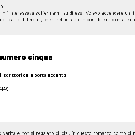
to.
non mi interessava soffermarmi su di essi. Volevo accendere un ri
ante scarpe differenti, che sarebbe stato impossibile raccontare un
 numero cinque
i scrittori della porta accanto
4149
 verità e non si regalano giudizi, in questo romanzo colmo di