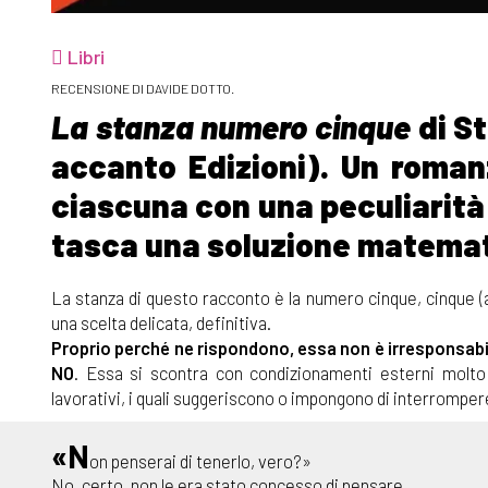
Libri
RECENSIONE DI DAVIDE DOTTO.
La stanza numero cinque
di St
accanto Edizioni). Un romanz
ciascuna con una peculiarità 
tasca una soluzione matema
La stanza di questo racconto è la numero cinque, cinque (a
una scelta delicata, definitiva.
Proprio perché ne rispondono, essa non è irresponsabi
NO
. Essa si scontra con condizionamenti esterni molto fo
lavorativi, i quali suggeriscono o impongono di interrompere
«N
on penserai di tenerlo, vero?»
No, certo, non le era stato concesso di pensare.