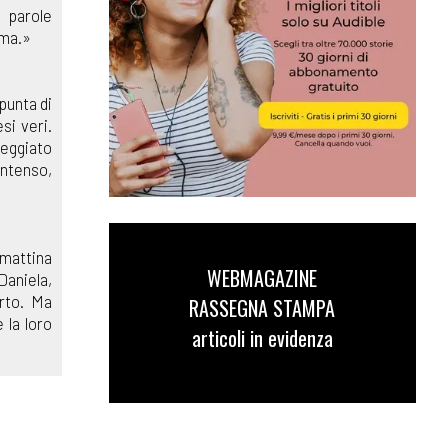
 parole
ima.»
punta di
si veri.
teggiato
intenso,
 mattina
WEBMAGAZINE
Daniela,
orto. Ma
RASSEGNA STAMPA
 la loro
articoli in evidenza