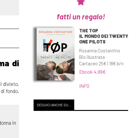
fatti un regalo!
THE TOP
IL MONDO DEI TWENTY
ONE PILOTS
Rosanna Costantino
Bio illustrata
ma di
Cartaceo 25€ | 18€ b/n
Ebook 4,99€
l divieto.
INFO
 di fondo,
SEGUICI ANCHE SU...
 donna in