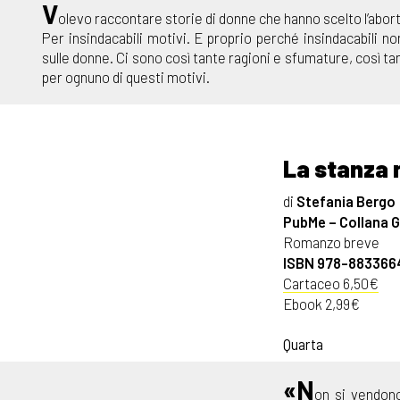
V
olevo raccontare storie di donne che hanno scelto l’abor
Per insindacabili motivi. E proprio perché insindacabili 
sulle donne. Ci sono così tante ragioni e sfumature, così t
per ognuno di questi motivi.
La stanza
di
Stefania Bergo
PubMe – Collana Gl
Romanzo breve
ISBN 978-883366
Cartaceo 6,50€
Ebook 2,99€
Quarta
«N
on si vendono