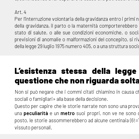
Art. 4
Per l’interruzione volontaria della gravidanza entro i primi
della gravidanza, il parto o la maternità comporterebbero u
stato di salute, o alle sue condizioni economiche, o socia
previsioni di anomalie o malformazioni del concepito, si rivo
della legge 29 luglio 1975 numero 405, o a una struttura socio
L’esistenza stessa della legge
questione che non riguarda solt
Non si può negare che i commi citati chiamino in causa 
sociali o famigliari» alla base della decisione.
Questo per capire che le storie narrate non sono una pro
una
peculiarità
e un
metro
suoi propri, non ve ne sono d
posto, le storie assommerebbero ad alcune centinaia (6!=7
vissuto personali.