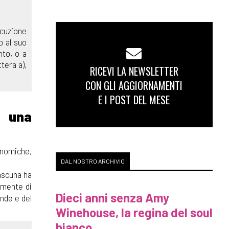
ecuzione
o al suo
nto, o a
tera a),
RICEVI LA NEWSLETTER
CON GLI AGGIORNAMENTI
E I POST DEL MESE
a una
onomiche,
DAL NOSTRO ARCHIVIO
ascuna ha
lmente di
Dieci anni senza Amy
nde e del
Winehouse, la regina del soul
bianco