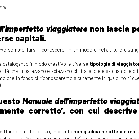
rini
l'imperfetto viaggiatore
non lascia p
erse capitali.
ve sempre farsi riconoscere, in un modo o nell’altro, e disting
ue catalogando in modo creativo le diverse
tipologie di viaggiato
verità che imbarazzano e spiazzano chi italiano è e sa quanto le cr
(dato che in fondo ci riconosceremo sicuramente in qualcuno di qu
.
questo
Manuale dell'imperfetto viaggia
camente corretto’, con cui descrive
ittura e sa il fatto suo, in quanto
non giudica né offende
mai
u
rebbe un bel ‘Sei proprio un ignorante’) ma ci scherza sopra con 