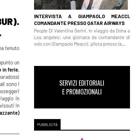
INTERVISTA A GIAMPAOLO MEACCI,
UR).
COMANDANTE PRESSO QATAR AIRWAYS
.
People Di Valentina Gerini. In viaggio da Doha a
Los angeles: una giornata da comandante di
volo con Giampaolo Meacci, pilota presso la...
 ha tenuto
ppunto un
in ferie.
 paradossi
SERVIZI EDITORIALI
ali sono i
E PROMOZIONALI
passeggeri
iaggio in
issuti in
razzante)
PUBBLICITÀ