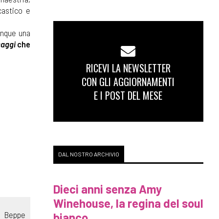
castico e
unque una
aggi
che
RICEVI LA NEWSLETTER
CON GLI AGGIORNAMENTI
E I POST DEL MESE
DAL NOSTRO ARCHIVIO
Dieci anni senza Amy
Winehouse, la regina del soul
a Beppe
bianco