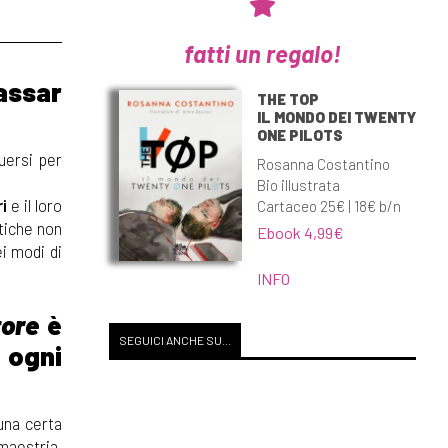
fatti un regalo!
assar
THE TOP
IL MONDO DEI TWENTY
ONE PILOTS
uersi per
Rosanna Costantino
Bio illustrata
ri
e il loro
Cartaceo 25€ | 18€ b/n
itiche non
Ebook 4,99€
ei modi di
INFO
tore
è
SEGUICI ANCHE SU...
 ogni
na certa
maestria,