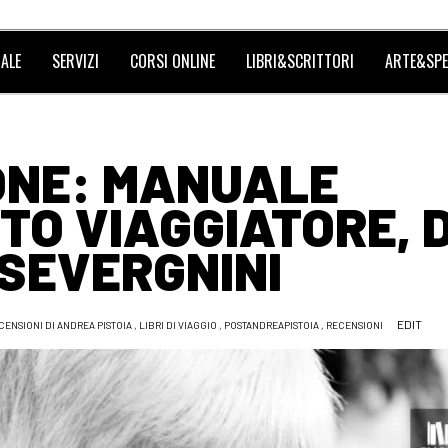
ALE
SERVIZI
CORSI ONLINE
LIBRI&SCRITTORI
ARTE&SPE
ONE: MANUALE
TO VIAGGIATORE, D
SEVERGNINI
EDIT
CENSIONI DI ANDREA PISTOIA
,
LIBRI DI VIAGGIO
,
POSTANDREAPISTOIA
,
RECENSIONI