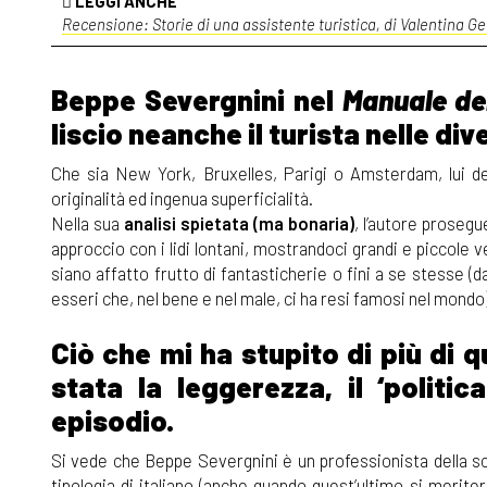
LEGGI ANCHE
Recensione: Storie di una assistente turistica, di Valentina Ge
Beppe Severgnini nel
Manuale del
liscio neanche il turista nelle div
Che sia New York, Bruxelles, Parigi o Amsterdam, lui de
originalità ed ingenua superficialità.
Nella sua
analisi spietata (ma bonaria)
, l’autore proseg
approccio con i lidi lontani, mostrandoci grandi e piccole 
siano affatto frutto di fantasticherie o fini a se stesse 
esseri che, nel bene e nel male, ci ha resi famosi nel mondo)
Ciò che mi ha stupito di più di 
stata la leggerezza, il ‘politi
episodio.
Si vede che Beppe Severgnini è un professionista della scr
tipologia di italiano (anche quando quest’ultimo si merite