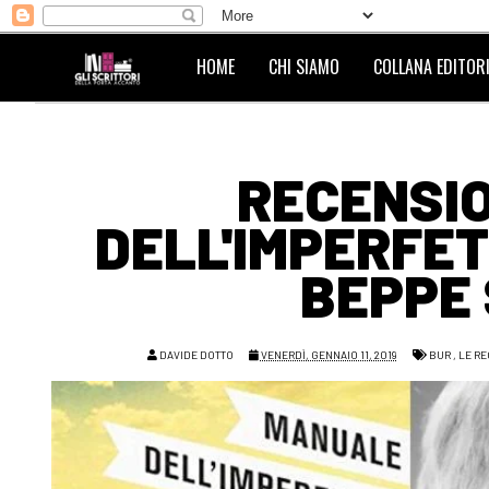
HOME
CHI SIAMO
COLLANA EDITORI
RECENSI
DELL'IMPERFET
BEPPE 
DAVIDE DOTTO
VENERDÌ, GENNAIO 11, 2019
BUR
,
LE RE