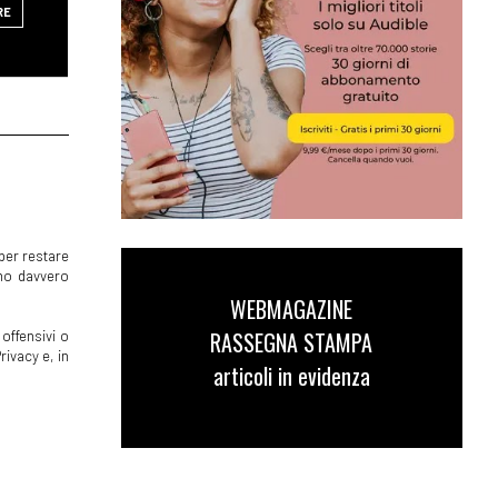
RE
per restare
mmo davvero
WEBMAGAZINE
RASSEGNA STAMPA
offensivi o
rivacy e, in
articoli in evidenza