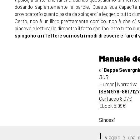
dosando sapientemente le parole. Questa sua capacità no
provocatorio quanto basta da spingerci a leggerlo tutto d’un f
Certo, non è un libro prettamente comico: non è che ci 
piacevole lettura (lo dimostra il fatto che l’ho letto tutto d
spingono a riflettere sui nostri modi di essere e fare il 
Manuale de
di
Beppe Severgni
BUR
Humor | Narrativa
ISBN 978-881712
Cartaceo 8,07€
Ebook 5,99€
Sinossi
I
l viaggio è una 