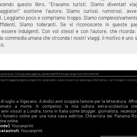
ucendo questo libro. "Eravamo turisti. Siamo diventati viagg
aggiatori" sostiene l'autore. Siamo curiosi, rumorosi, avven
osi. Leggiamo poco e compriamo troppo. Siamo complessivamente
fidenti. Siamo tolleranti. Se vi riconoscete in queste pag
essere indulgenti. Con voi stessi e con l'autore, che ricorda
la commedia umana che circonda i nostri viaggi, il motivo è uno s
to.
di luglio a Vigevano. A dodici anni scoppia l’amore per la letteratura. Affr
nato a morte. In compenso la mia cultura extra-scolastica cre
nni vissuti a Londra, torno in Italia come blogger, giornalista, recensor
n fumetto online per una nota casa editrice. Chitarrista dei ‘Panama Ro
zine online.
ande)
, Youcanprint.
 catastrofi
, Youcanprint.