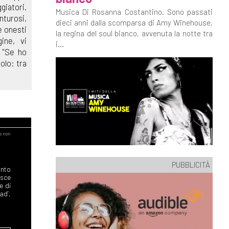
iatori.
Musica Di Rosanna Costantino. Sono passati
turosi,
dieci anni dalla scomparsa di Amy Winehouse,
 onesti
la regina del soul bianco, avvenuta la notte tra
ine, vi
i...
: "Se ho
olo: tra
PUBBLICITÀ
onto
sce
e di
ad’,