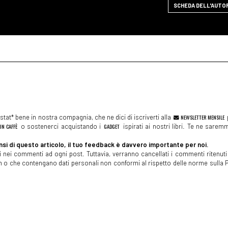
SCHEDA DELL'AUTO
tat* bene in nostra compagnia, che ne dici di iscriverti alla
NEWSLETTER MENSILE
N CAFFÈ
o sostenerci acquistando i
GADGET
ispirati ai nostri libri. Te ne sare
si di questo articolo, il tuo feedback è davvero importante per noi.
 nei commenti ad ogni post. Tuttavia, verranno cancellati i commenti ritenuti 
spam o che contengano dati personali non conformi al rispetto delle norme sulla P