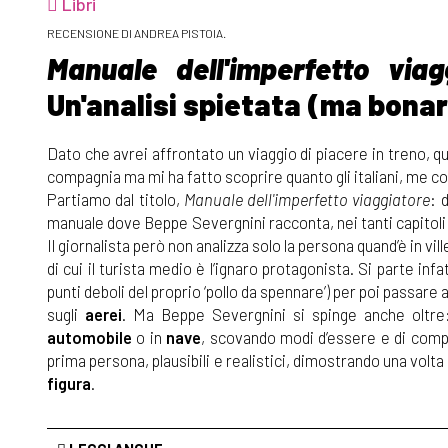
Libri
RECENSIONE DI ANDREA PISTOIA.
Manuale dell'imperfetto viag
Un'analisi spietata (ma bonar
Dato che avrei affrontato un viaggio di piacere in treno, 
compagnia ma mi ha fatto scoprire quanto gli italiani, me c
Partiamo dal titolo,
Manuale dell'imperfetto viaggiatore
: 
manuale dove Beppe Severgnini racconta, nei tanti capitoli
Il giornalista però non analizza solo la persona quand’è in vi
di cui il turista medio è l’ignaro protagonista. Si parte infat
punti deboli del proprio ‘pollo da spennare’) per poi passare
sugli
aerei
. Ma Beppe Severgnini si spinge anche oltr
automobile
o in
nave
, scovando modi d’essere e di compo
prima persona, plausibili e realistici, dimostrando una volt
figura
.