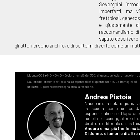
Severgnini introd
Imperfetti, ma vi
frettolosi, gener
e giustamente dif
raccomandiamo di 
saputo descrivere 
gli attori ci sono anch'io, e di solito mi diverto come un mat
Andrea Pistoia
Nasco in una solare giornata 
la scuola come un condan
esponenzialmente. Dopo due a
fumetti e sceneggiatore di u
direttore editoriale di una fan
Ancora e mai più (nelle mut
Di donne, di amori e di altre