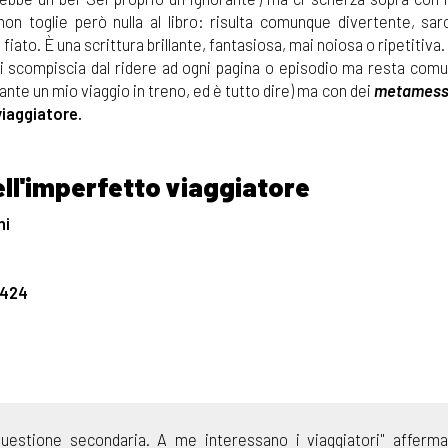
n toglie però nulla al libro: risulta comunque divertente, sar
iato. È una scrittura brillante, fantasiosa, mai noiosa o ripetitiva.
si scompiscia dal ridere ad ogni pagina o episodio ma resta com
urante un mio viaggio in treno, ed è tutto dire) ma con dei
metamess
viaggiatore.
ll'imperfetto viaggiatore
ni
7424
questione secondaria. A me interessano i viaggiatori" afferm