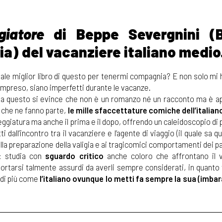
giatore
di Beppe Severgnini (B
ia) del vacanziere italiano medio
quale miglior libro di questo per tenermi compagnia? E non solo mi
ompreso, siano imperfetti durante le vacanze.
da questo si evince che non è un romanzo né un racconto ma è a
 che ne fanno parte,
le mille sfaccettature comiche dell’italiano 
lleggiatura ma anche il prima e il dopo, offrendo un caleidoscopio di
ti dall’incontro tra il vacanziere e l’agente di viaggio (il quale sa qu
 alla preparazione della valigia e ai tragicomici comportamenti dei 
e: studia con
sguardo critico
anche coloro che affrontano il v
rtarsi talmente assurdi da averli sempre considerati, in quanto v
a di più come
l’italiano ovunque lo metti fa sempre la sua (imba