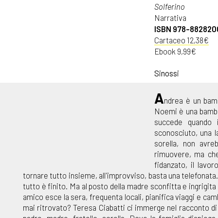
Solferino
Narrativa
ISBN 978-882820
Cartaceo 12,38€
Ebook 9,99€
Sinossi
A
ndrea è un bamb
Noemi è una bambin
succede quando i
sconosciuto, una la
sorella, non avr
rimuovere, ma che t
fidanzato, il lav
tornare tutto insieme, all'improvviso, basta una telefonat
tutto è finito. Ma al posto della madre sconfitta e ingrigit
amico esce la sera, frequenta locali, pianifica viaggi e cam
mai ritrovato? Teresa Ciabatti ci immerge nel racconto di 
padre, madre, fratello, sorella. Dove la famiglia dispie