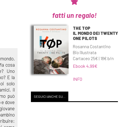
fatti un regalo!
THE TOP
IL MONDO DEI TWENTY
ONE PILOTS
Rosanna Costantino
Bio illustrata
l mondo.
Cartaceo 25€ | 18€ b/n
 Ma cosa
Ebook 4,99€
le? Uno
mo? E la
INFO
oi solo
mici, il
imo può
SEGUICI ANCHE SU...
o e dove
 giovane
 bambino
ribuire:
poi come