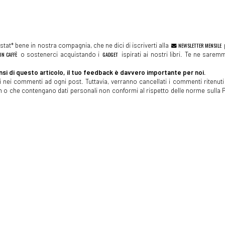
tat* bene in nostra compagnia, che ne dici di iscriverti alla
NEWSLETTER MENSILE
N CAFFÈ
o sostenerci acquistando i
GADGET
ispirati ai nostri libri. Te ne sare
si di questo articolo, il tuo feedback è davvero importante per noi.
 nei commenti ad ogni post. Tuttavia, verranno cancellati i commenti ritenuti 
spam o che contengano dati personali non conformi al rispetto delle norme sulla P