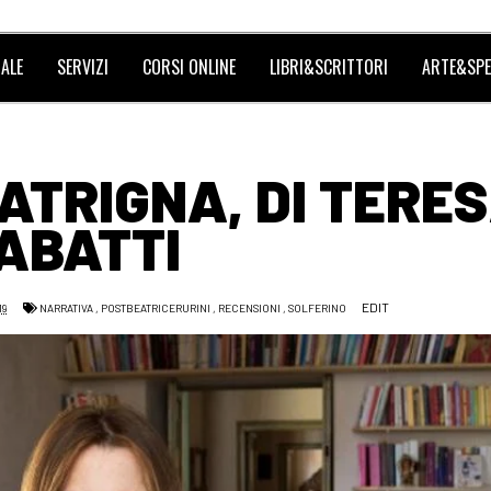
ALE
SERVIZI
CORSI ONLINE
LIBRI&SCRITTORI
ARTE&SPE
ATRIGNA, DI TERE
ABATTI
EDIT
19
NARRATIVA
,
POSTBEATRICERURINI
,
RECENSIONI
,
SOLFERINO