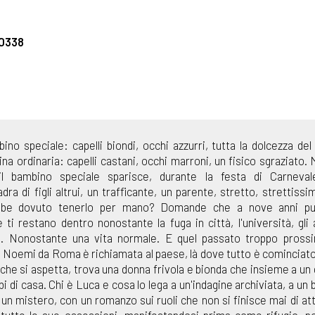
0338
ino speciale: capelli biondi, occhi azzurri, tutta la dolcezza de
a ordinaria: capelli castani, occhi marroni, un fisico sgraziato.
l bambino speciale sparisce, durante la festa di Carneva
dra di figli altrui, un trafficante, un parente, stretto, strettissi
ebbe dovuto tenerlo per mano? Domande che a nove anni pu
i restano dentro nonostante la fuga in città, l'università, gli a
oro. Nonostante una vita normale. E quel passato troppo pross
a. Noemi da Roma è richiamata al paese, là dove tutto è cominciat
a che si aspetta, trova una donna frivola e bionda che insieme a un
bi di casa. Chi è Luca e cosa lo lega a un'indagine archiviata, a un
un mistero, con un romanzo sui ruoli che non si finisce mai di att
ga tutte le sue ossessioni, manifestandosi prima come rifugio, 