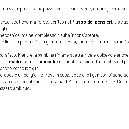
 uno sviluppo di trama pazzesco ma che invece, col progredire del
icenze poetiche ma forse, scritto nel
flusso dei pensieri
, distrae
aglio.
 meccanica, ma nel complesso risulta inconsistente.
tellino più piccolo in un giorno di ressa, mentre la madre cammin
otografato. Mentre la bambina rimane spettatrice e colpevole anche
i. La
madre
sembra
succube
di questo fanciullo tanto che, col p
nche verso la figlia.
 cresce e un bel giorno trova in casa, dopo che i genitori si sono se
si capisce però il suo ruolo: amante?, amico e confidente? Certo 
passato ambiguo.