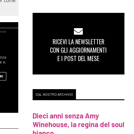
RICEVI LA NEWSLETTER
CON GLI AGGIORNAMENTI
E I POST DEL MESE
enza
e e,
NI
DAL NOSTRO ARCHIVIO
Dieci anni senza Amy
Winehouse, la regina del soul
bianco