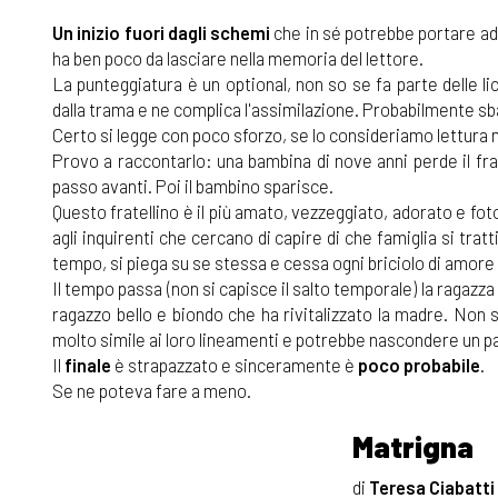
Un inizio fuori dagli schemi
che in sé potrebbe portare ad
ha ben poco da lasciare nella memoria del lettore.
La punteggiatura è un optional, non so se fa parte delle l
dalla trama e ne complica l'assimilazione. Probabilmente sb
Certo si legge con poco sforzo, se lo consideriamo lettura
Provo a raccontarlo: una bambina di nove anni perde il fra
passo avanti. Poi il bambino sparisce.
Questo fratellino è il più amato, vezzeggiato, adorato e f
agli inquirenti che cercano di capire di che famiglia si tratt
tempo, si piega su se stessa e cessa ogni briciolo di amore a
Il tempo passa (non si capisce il salto temporale) la ragazza
ragazzo bello e biondo che ha rivitalizzato la madre. Non 
molto simile ai loro lineamenti e potrebbe nascondere un 
Il
finale
è strapazzato e sinceramente è
poco
probabile
.
Se ne poteva fare a meno.
Matrigna
di
Teresa Ciabatti