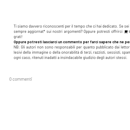
Ti siamo davvero riconoscenti per il tempo che ci hai dedicato. Se sei s
sempre aggiornat* sui nostri argomenti? Oppure potresti offrirci
U
grati!
Oppure potresti lasciarci un commento per farci sapere che ne pen
NB: Gli autori non sono responsabili per quanto pubblicato dai lettori
lesivi della immagine o della onorabilità di terzi, razzisti, sessisti, 
ogni caso, ritenuti inadatti a insindacabile giudizio degli autori stessi.
0 commenti