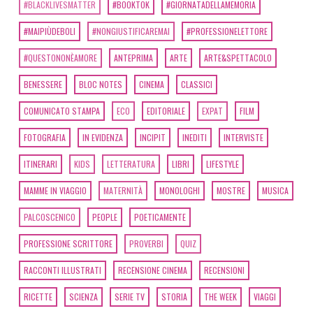
#BLACKLIVESMATTER
#BOOKTOK
#GIORNATADELLAMEMORIA
#MAIPIÙDEBOLI
#NONGIUSTIFICAREMAI
#PROFESSIONELETTORE
#QUESTONONÈAMORE
ANTEPRIMA
ARTE
ARTE&SPETTACOLO
BENESSERE
BLOC NOTES
CINEMA
CLASSICI
COMUNICATO STAMPA
ECO
EDITORIALE
EXPAT
FILM
FOTOGRAFIA
IN EVIDENZA
INCIPIT
INEDITI
INTERVISTE
ITINERARI
KIDS
LETTERATURA
LIBRI
LIFESTYLE
MAMME IN VIAGGIO
MATERNITÀ
MONOLOGHI
MOSTRE
MUSICA
PALCOSCENICO
PEOPLE
POETICAMENTE
PROFESSIONE SCRITTORE
PROVERBI
QUIZ
RACCONTI ILLUSTRATI
RECENSIONE CINEMA
RECENSIONI
RICETTE
SCIENZA
SERIE TV
STORIA
THE WEEK
VIAGGI