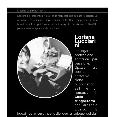
Loriana
Lucciari
ni
Impiegata di
professione,
scrittrice per
passione.
Spazia tra
poesia e
narrativa.
Molte
pubblicazioni
self e un
romanzo
Il
Cielo
d'Inghilterra
con Arpeggio
Libero. È
l'ideatrice e curatrice delle due antologie solidali