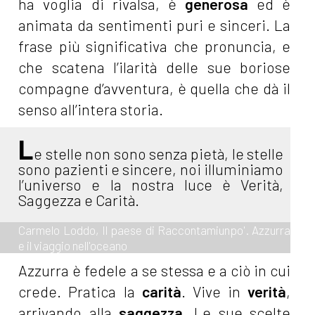
ha voglia di rivalsa, è
generosa
ed è
animata da sentimenti puri e sinceri. La
frase più significativa che pronuncia, e
che scatena l’ilarità delle sue boriose
compagne d’avventura, è quella che dà il
senso all’intera storia.
L
e stelle non sono senza pietà, le stelle
sono pazienti e sincere, noi illuminiamo
l’universo e la nostra luce è Verità,
Saggezza e Carità.
Carmelo Loddo, Il paese di Raccontamiunpo'. Azzurra
e il viaggio nell'oceano
Azzurra è fedele a se stessa e a ciò in cui
crede. Pratica la
carità
. Vive in
verità
,
arrivando alla
saggezza
. Le sue scelte