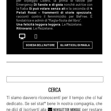
per Arpeggio Libero, la prima di favole per
Emergency
Di favole e di gioia
nonché autrice con
la fiaba
Si può volare senza ali
e la seconda di
4
Petali Rossi – frammenti di storie spezzate
,
racconti contro il femminicidio per BeFree. È
fondatrice e admin di “Magla-l'isola del libro”.
Una felicità leggera leggera
, Le Mezzelane.
Ritrovarsi
, Le Mezzelane.
SCHEDA DELL'AUTORE
GLI ARTICOLI DI MAGLA
Ti siamo davvero riconoscenti per il tempo che ci hai
dedicato. Se sei stat* bene in nostra compagnia, che
ne dici di iscriverti alla
per restare
NEWSLETTER MENSILE