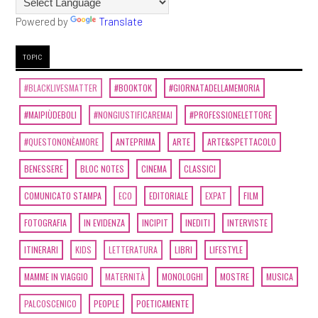
Powered by
Translate
TOPIC
#BLACKLIVESMATTER
#BOOKTOK
#GIORNATADELLAMEMORIA
#MAIPIÙDEBOLI
#NONGIUSTIFICAREMAI
#PROFESSIONELETTORE
#QUESTONONÈAMORE
ANTEPRIMA
ARTE
ARTE&SPETTACOLO
BENESSERE
BLOC NOTES
CINEMA
CLASSICI
COMUNICATO STAMPA
ECO
EDITORIALE
EXPAT
FILM
FOTOGRAFIA
IN EVIDENZA
INCIPIT
INEDITI
INTERVISTE
ITINERARI
KIDS
LETTERATURA
LIBRI
LIFESTYLE
MAMME IN VIAGGIO
MATERNITÀ
MONOLOGHI
MOSTRE
MUSICA
PALCOSCENICO
PEOPLE
POETICAMENTE