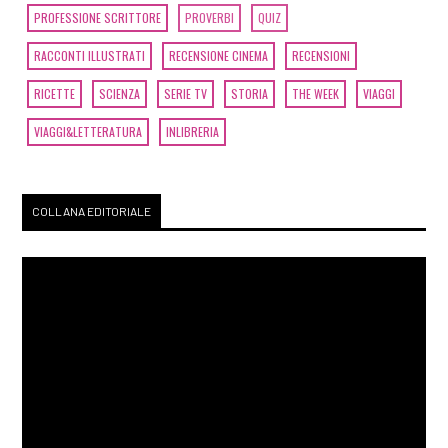
PROFESSIONE SCRITTORE
PROVERBI
QUIZ
RACCONTI ILLUSTRATI
RECENSIONE CINEMA
RECENSIONI
RICETTE
SCIENZA
SERIE TV
STORIA
THE WEEK
VIAGGI
VIAGGI&LETTERATURA
INLIBRERIA
COLLANA EDITORIALE