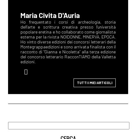
Maria Civita D'Auria
Ho frequentato i corsi di archeologia, storia
dell'arte e scrittura creativa presso l'università
popolare eretina e ho collaborato come giornalista
esterna per la rivista NOIDONNE, MINERVA, EPOCA.
Ho vinto diverse edizioni dei concorsi letterari della
Montegrappaedizioni e sono arrivata finalista con il
racconto di “Gianna e Nicoletta” alla terza edizione
del concorso letterario RacconTIAMO della Valletta
edizioni.
TUTTI I MIEI ARTICOLI