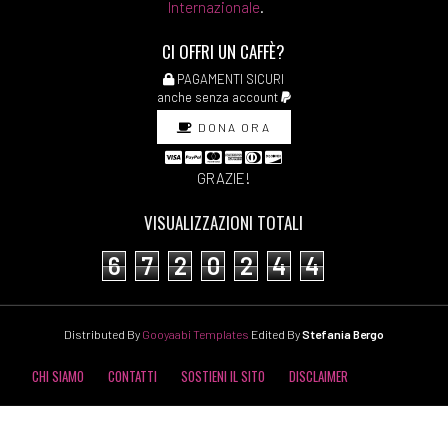
Internazionale
.
CI OFFRI UN CAFFÈ?
PAGAMENTI SICURI
anche senza account
DONA ORA
GRAZIE!
VISUALIZZAZIONI TOTALI
6
7
2
0
2
4
4
Distributed By
Gooyaabi Templates
Edited By
Stefania Bergo
CHI SIAMO
CONTATTI
SOSTIENI IL SITO
DISCLAIMER
COOKIE POLICY
PRIVACY POLICY