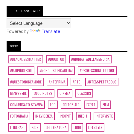
LET'S TRANSLATE!
Powered by
Translate
TOPIC
#BLACKLIVESMATTER
#BOOKTOK
#GIORNATADELLAMEMORIA
#MAIPIÙDEBOLI
#NONGIUSTIFICAREMAI
#PROFESSIONELETTORE
#QUESTONONÈAMORE
ANTEPRIMA
ARTE
ARTE&SPETTACOLO
BENESSERE
BLOC NOTES
CINEMA
CLASSICI
COMUNICATO STAMPA
ECO
EDITORIALE
EXPAT
FILM
FOTOGRAFIA
IN EVIDENZA
INCIPIT
INEDITI
INTERVISTE
ITINERARI
KIDS
LETTERATURA
LIBRI
LIFESTYLE