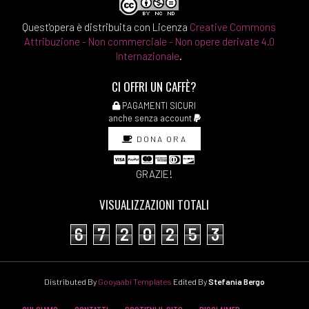
Quest'opera è distribuita con Licenza
Creative Commons
Attribuzione - Non commerciale - Non opere derivate 4.0
Internazionale
.
CI OFFRI UN CAFFÈ?
PAGAMENTI SICURI
anche senza account
DONA ORA
GRAZIE!
VISUALIZZAZIONI TOTALI
6
7
2
0
2
5
3
Distributed By
Gooyaabi Templates
Edited By
Stefania Bergo