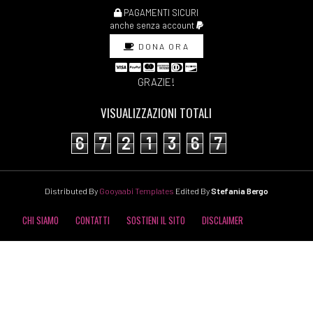
PAGAMENTI SICURI
anche senza account
DONA ORA
GRAZIE!
VISUALIZZAZIONI TOTALI
6
7
2
1
3
6
7
Distributed By
Gooyaabi Templates
Edited By
Stefania Bergo
CHI SIAMO
CONTATTI
SOSTIENI IL SITO
DISCLAIMER
COOKIE POLICY
PRIVACY POLICY