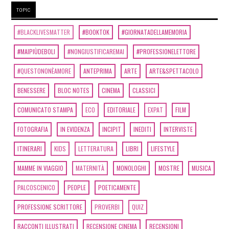
TOPIC
#BLACKLIVESMATTER
#BOOKTOK
#GIORNATADELLAMEMORIA
#MAIPIÙDEBOLI
#NONGIUSTIFICAREMAI
#PROFESSIONELETTORE
#QUESTONONÈAMORE
ANTEPRIMA
ARTE
ARTE&SPETTACOLO
BENESSERE
BLOC NOTES
CINEMA
CLASSICI
COMUNICATO STAMPA
ECO
EDITORIALE
EXPAT
FILM
FOTOGRAFIA
IN EVIDENZA
INCIPIT
INEDITI
INTERVISTE
ITINERARI
KIDS
LETTERATURA
LIBRI
LIFESTYLE
MAMME IN VIAGGIO
MATERNITÀ
MONOLOGHI
MOSTRE
MUSICA
PALCOSCENICO
PEOPLE
POETICAMENTE
PROFESSIONE SCRITTORE
PROVERBI
QUIZ
RACCONTI ILLUSTRATI
RECENSIONE CINEMA
RECENSIONI