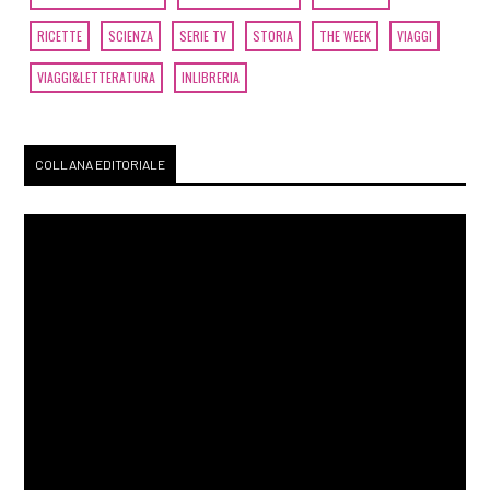
RICETTE
SCIENZA
SERIE TV
STORIA
THE WEEK
VIAGGI
VIAGGI&LETTERATURA
INLIBRERIA
COLLANA EDITORIALE