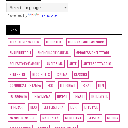
Powered by
Translate
TOPIC
#BLACKLIVESMATTER
#BOOKTOK
#GIORNATADELLAMEMORIA
#MAIPIÙDEBOLI
#NONGIUSTIFICAREMAI
#PROFESSIONELETTORE
#QUESTONONÈAMORE
ANTEPRIMA
ARTE
ARTE&SPETTACOLO
BENESSERE
BLOC NOTES
CINEMA
CLASSICI
COMUNICATO STAMPA
ECO
EDITORIALE
EXPAT
FILM
FOTOGRAFIA
IN EVIDENZA
INCIPIT
INEDITI
INTERVISTE
ITINERARI
KIDS
LETTERATURA
LIBRI
LIFESTYLE
MAMME IN VIAGGIO
MATERNITÀ
MONOLOGHI
MOSTRE
MUSICA