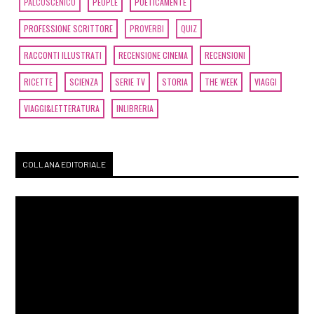
PALCOSCENICO
PEOPLE
POETICAMENTE
PROFESSIONE SCRITTORE
PROVERBI
QUIZ
RACCONTI ILLUSTRATI
RECENSIONE CINEMA
RECENSIONI
RICETTE
SCIENZA
SERIE TV
STORIA
THE WEEK
VIAGGI
VIAGGI&LETTERATURA
INLIBRERIA
COLLANA EDITORIALE