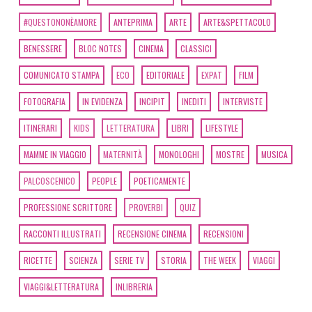
#QUESTONONÈAMORE
ANTEPRIMA
ARTE
ARTE&SPETTACOLO
BENESSERE
BLOC NOTES
CINEMA
CLASSICI
COMUNICATO STAMPA
ECO
EDITORIALE
EXPAT
FILM
FOTOGRAFIA
IN EVIDENZA
INCIPIT
INEDITI
INTERVISTE
ITINERARI
KIDS
LETTERATURA
LIBRI
LIFESTYLE
MAMME IN VIAGGIO
MATERNITÀ
MONOLOGHI
MOSTRE
MUSICA
PALCOSCENICO
PEOPLE
POETICAMENTE
PROFESSIONE SCRITTORE
PROVERBI
QUIZ
RACCONTI ILLUSTRATI
RECENSIONE CINEMA
RECENSIONI
RICETTE
SCIENZA
SERIE TV
STORIA
THE WEEK
VIAGGI
VIAGGI&LETTERATURA
INLIBRERIA