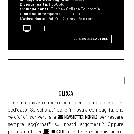
Diventa realtà
, PubGold.
Ovunque per te
, PubMe – Collana Policromia.
Claire nella tempesta
, Leucotea.
L'utima risata
, PubMe – Collana Policromia
SCHEDA DELL'AUTORE
Ti siamo davvero riconoscenti per il tempo che ci hai
dedicato. Se sei stat* bene in nostra compagnia, che
ne dici di iscriverti alla
per restare
NEWSLETTER MENSILE
sempre aggiornat* sui nostri argomenti? Oppure
potresti offrirci
o sostenerci acquistando i
UN CAFFÈ