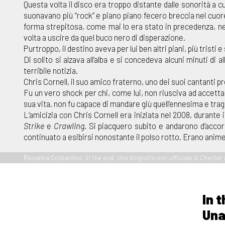
Questa volta il disco era troppo distante dalle sonorità a cui
suonavano più “rock” e piano piano fecero breccia nel cuore
forma strepitosa, come mai lo era stato in precedenza, nel
volta a uscire da quel buco nero di disperazione.
Purtroppo, il destino aveva per lui ben altri piani, più tristi
Di solito si alzava all’alba e si concedeva alcuni minuti di
terribile notizia.
Chris Cornell, il suo amico fraterno, uno dei suoi cantanti pr
Fu un vero shock per chi, come lui, non riusciva ad accetta
sua vita, non fu capace di mandare giù quell’ennesima e trag
L’amicizia con Chris Cornell era iniziata nel 2008, durante 
Strike
e
Crawling
. Si piacquero subito e andarono d’acco
continuato a esibirsi nonostante il polso rotto. Erano anime a
Rosanna Costantino,
In the end. Una biografia non ufficiale di Cheste
In 
Una