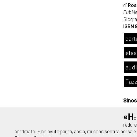
di
Ros
PubMe 
Biogra
ISBN 
cart
eboo
audi
Tazz
Sinos
«H
o
radure
perdifiato. E ho avuto paura, ansia, mi sono sentita persa e