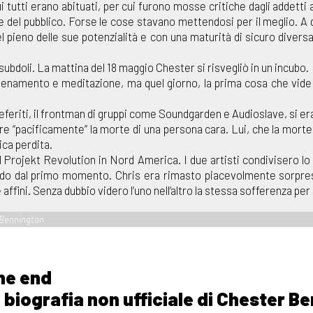
 tutti erano abituati, per cui furono mosse critiche dagli addetti ai
 del pubblico. Forse le cose stavano mettendosi per il meglio. A d
 pieno delle sue potenzialità e con una maturità di sicuro divers
 e subdoli. La mattina del 18 maggio Chester si risvegliò in un incubo.
 allenamento e meditazione, ma quel giorno, la prima cosa che vide 
eferiti, il frontman di gruppi come Soundgarden e Audioslave, si era 
re “pacificamente” la morte di una persona cara. Lui, che la morte
ica perdita.
il Projekt Revolution in Nord America. I due artisti condivisero lo
rdo dal primo momento. Chris era rimasto piacevolmente sorpreso
ffini. Senza dubbio videro l’uno nell’altro la stessa sofferenza per l’
r Bennington
the end
 biografia non ufficiale di Chester B