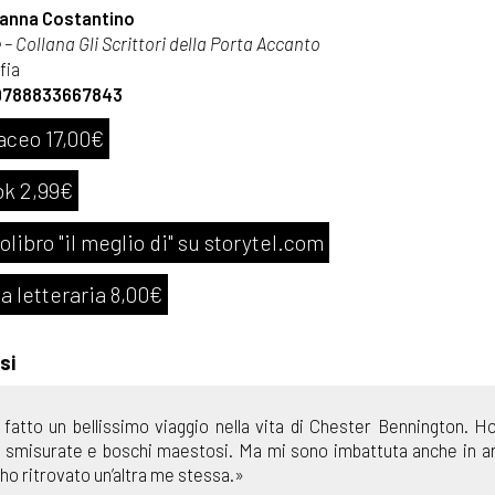
anna Costantino
– Collana Gli Scrittori della Porta Accanto
fia
9788833667843
aceo 17,00€
k 2,99€
olibro "il meglio di" su storytel.com
a letteraria 8,00€
si
 fatto un bellissimo viaggio nella vita di Chester Bennington. H
 smisurate e boschi maestosi. Ma mi sono imbattuta anche in arid
 ho ritrovato un’altra me stessa.»