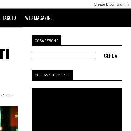
TTACOLO
WEB MAGAZINE
COSA CERCHI?
TI
COLLANA EDITORIALE
NA-NOIR
,