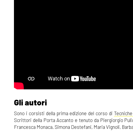
Gli autori
Sono i corsisti della prima edizione del corso di
Tecniche 
Scrittori della Porta Accanto e tenuto da Piergiorgio Puli
Francesca Monaca, Simona Destefani, Maria Vignoli, Barb