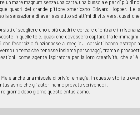
are un mare magnum senza una carta, una bussola e per di più di no
cinque quadri del grande pittore americano Edward Hopper. Le 
 la sensazione di aver assistito ad attimi di vita vera, quasi che
orsisti di scegliere uno o più quadri e cercare di entrare in risonanz
coste in quelle tele, quasi che dovessero captare tra le immagini e
ì che l’esercizio funzionasse al meglio, i corsisti hanno estrapola
raverso un tema che tenesse insieme personaggi, trama e prospetti
estioni, come agente ispiratore per la loro creatività, che si è 
. Ma è anche una miscela di brividi e magia. In queste storie trove
entusiasmo che gli autori hanno provato scrivendoli.
ire giorno dopo giorno questo entusiasmo.