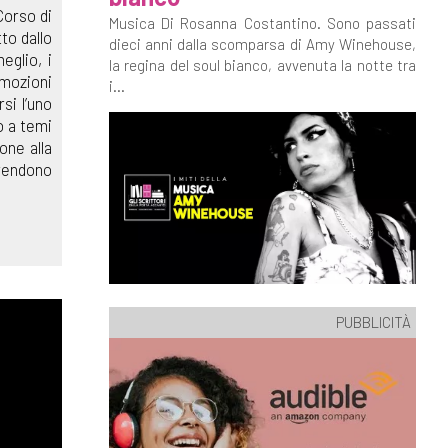
“Corso di
Musica Di Rosanna Costantino. Sono passati
to dallo
dieci anni dalla scomparsa di Amy Winehouse,
eglio, i
la regina del soul bianco, avvenuta la notte tra
emozioni
i...
si l’uno
o a temi
one alla
prendono
PUBBLICITÀ