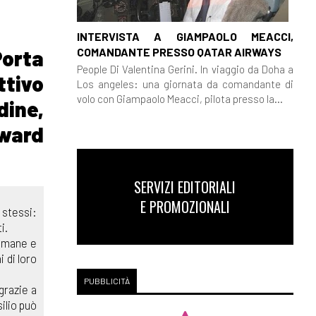
INTERVISTA A GIAMPAOLO MEACCI,
COMANDANTE PRESSO QATAR AIRWAYS
orta
People Di Valentina Gerini. In viaggio da Doha a
ttivo
Los angeles: una giornata da comandante di
volo con Giampaolo Meacci, pilota presso la...
dine,
dward
SERVIZI EDITORIALI
E PROMOZIONALI
 stessi:
i.
timane e
i di loro
PUBBLICITÀ
grazie a
ilio può