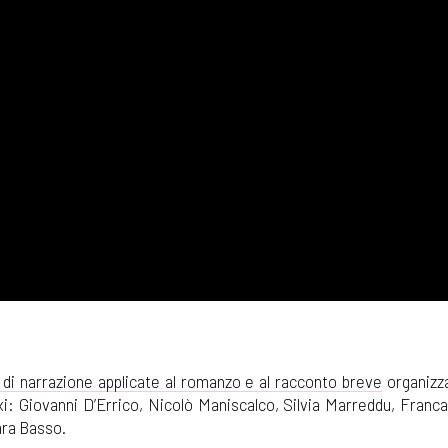
di narrazione applicate al romanzo e al racconto breve
organizza
xi: Giovanni D’Errico, Nicolò Maniscalco, Silvia Marreddu, Franca
ara Basso.