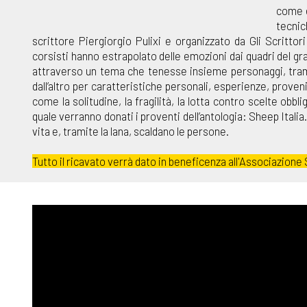
come es
tecnic
scrittore Piergiorgio Pulixi e organizzato da Gli Scrittor
corsisti hanno estrapolato delle emozioni dai quadri del 
attraverso un tema che tenesse insieme personaggi, trama 
dall’altro per caratteristiche personali, esperienze, proven
come la solitudine, la fragilità, la lotta contro scelte obbl
quale verranno donati i proventi dell’antologia: Sheep Italia
vita e, tramite la lana, scaldano le persone.
Tutto il ricavato verrà dato in beneficenza all'Associazione 