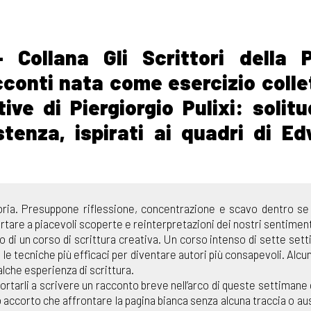
Collana Gli Scrittori della P
cconti nata come esercizio colle
ve di Piergiorgio Pulixi: solitu
istenza, ispirati ai quadri di E
moria. Presuppone riflessione, concentrazione e scavo dentro se
ortare a piacevoli scoperte e reinterpretazioni dei nostri sentiment
o di un corso di scrittura creativa. Un corso intenso di sette set
o le tecniche più efficaci per diventare autori più consapevoli. Alcun
lche esperienza di scrittura.
ortarli a scrivere un racconto breve nell’arco di queste settimane 
 accorto che affrontare la pagina bianca senza alcuna traccia o aus