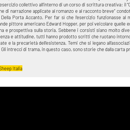
ercizio collettivo all’interno di un corso di scrittura creativa: il 
he di narrazione applicate al romanzo e al racconto breve” condot
i Della Porta Accanto. Per far sì che l’esercizio funzionasse al m
grande pittore americano Edward Hopper, per poi veicolare quelle 
e prospettiva sulla storia. Sebbene i corsisti siano molto diver
ienza e attitudine, tutti hanno prodotto scritti che ruotano intorn
igate e la precarietà dell’esistenza. Temi che si legano all’associazi
. Gli intrecci di trama, in questo caso, sono storie che dalla carta 
Sheep Italia