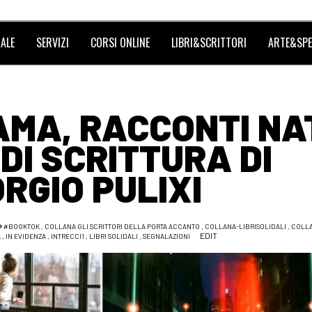
ALE
SERVIZI
CORSI ONLINE
LIBRI&SCRITTORI
ARTE&SPE
RAMA, RACCONTI NA
DI SCRITTURA DI
ORGIO PULIXI
#BOOKTOK
,
COLLANA GLI SCRITTORI DELLA PORTA ACCANTO
,
COLLANA-LIBRISOLIDALI
,
COLLA
EDIT
A
,
IN EVIDENZA
,
INTRECCI1
,
LIBRI SOLIDALI
,
SEGNALAZIONI