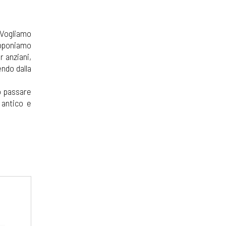
. Vogliamo
Proponiamo
er anziani,
endo dalla
o passare
 antico e