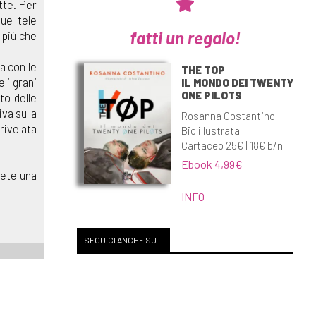
tte. Per
sue tele
fatti un regalo!
 più che
a con le
THE TOP
 i grani
IL MONDO DEI TWENTY
ONE PILOTS
to delle
va sulla
Rosanna Costantino
rivelata
Bio illustrata
Cartaceo 25€ | 18€ b/n
Ebook 4,99€
rete una
INFO
SEGUICI ANCHE SU...