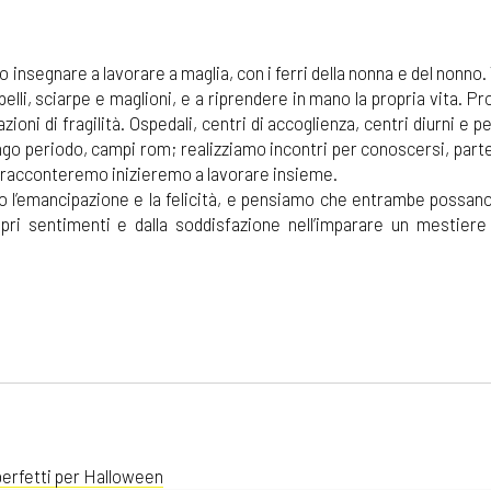
 insegnare a lavorare a maglia, con i ferri della nonna e del nonno
pelli, sciarpe e maglioni, e a riprendere in mano la propria vita. 
uazioni di fragilità. Ospedali, centri di accoglienza, centri diurni e p
ungo periodo, campi rom; realizziamo incontri per conoscersi, part
i racconteremo inizieremo a lavorare insieme.
o l’emancipazione e la felicità, e pensiamo che entrambe possan
opri sentimenti e dalla soddisfazione nell’imparare un mestiere
 perfetti per Halloween