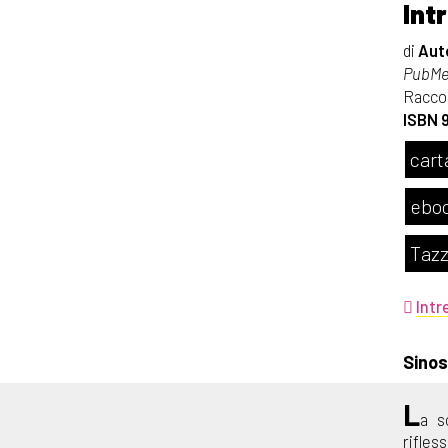
Int
di
Auto
PubMe 
Racco
ISBN 
cart
eboo
Tazz
Intr
Sinos
L
a s
rifles