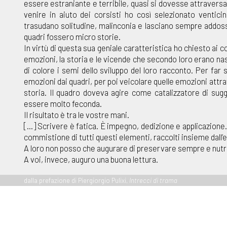
essere estraniante e terribile, quasi si dovesse attravers
venire in aiuto dei corsisti ho così selezionato venti
trasudano solitudine, malinconia e lasciano sempre addosso
quadri fossero micro storie.
In virtù di questa sua geniale caratteristica ho chiesto ai c
emozioni, la storia e le vicende che secondo loro erano nas
di colore i semi dello sviluppo del loro racconto. Per far s
emozioni dai quadri, per poi veicolare quelle emozioni att
storia. Il quadro doveva agire come catalizzatore di sugg
essere molto feconda.
Il risultato è tra le vostre mani.
[...] Scrivere è fatica. È impegno, dedizione e applicazione
commistione di tutti questi elementi, raccolti insieme dall’
A loro non posso che augurare di preservare sempre e nutr
A voi, invece, auguro una buona lettura.
dalla prefazione di Piergiorgio Pulixi,
Intrecci di trama