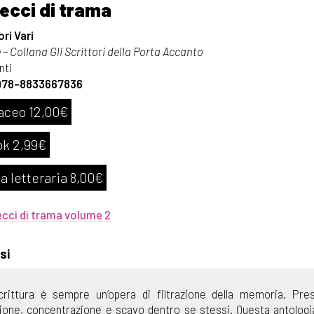
recci di trama
ri Vari
– Collana Gli Scrittori della Porta Accanto
nti
978-8833667836
aceo 12,00€
k 2,99€
a letteraria 8,00€
ecci di trama volume 2
si
crittura è sempre un’opera di filtrazione della memoria. Pre
sione, concentrazione e scavo dentro se stessi. Questa antolog