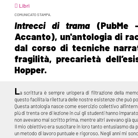
Libri
COMUNICATO STAMPA.
Intrecci di trama
(PubMe – 
Accanto), un'antologia di ra
dal corso di tecniche narrati
fragilità, precarietà dell’es
Hopper.
L
a scrittura è sempre un’opera di filtrazione della me
questo facilita la rilettura delle nostre esistenze che può p
Questa antologia nasce come esercizio collettivo all’intern
più di trenta ore di lezione in cui gli studenti hanno imparat
non avevano mai scritto prima, mentre altri avevano già qua
Il mio obiettivo era suscitare in loro tanto entusiasmo da p
un metodo di lavoro puntuale e rigoroso. Negli anni mi sono