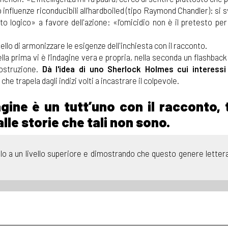
 influenze riconducibili all’hardboiled (tipo Raymond Chandler): si 
o logico» a favore dell'azione: «l’omicidio non è il pretesto per
uello di armonizzare le esigenze dell'inchiesta con il racconto.
ella prima vi è l’indagine vera e propria, nella seconda un flashbac
costruzione.
Dà l'idea di uno Sherlock Holmes cui interessi
 che trapela dagli indizi volti a incastrare il colpevole.
agine è un tutt’uno con il racconto,
lle storie che tali non sono.
lo a un livello superiore e dimostrando che questo genere lettera