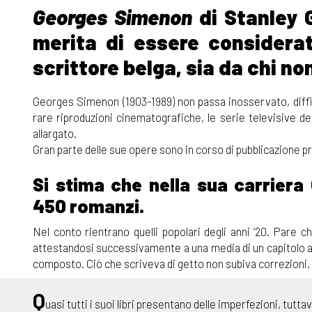
Georges Simenon
di Stanley G
merita di essere considera
scrittore belga, sia da chi no
Georges Simenon (1903-1989) non passa inosservato, diffic
rare riproduzioni cinematografiche, le serie televisive d
allargato.
Gran parte delle sue opere sono in corso di pubblicazione p
Si stima che nella sua carrier
450 romanzi.
Nel conto rientrano quelli popolari degli anni ’20. Pare
attestandosi successivamente a una media di un capitolo al g
composto. Ciò che scriveva di getto non subiva correzioni, c
Q
uasi tutti i suoi libri presentano delle imperfezioni, tut