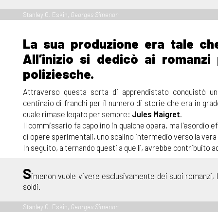
Stanley G. Eskin,
Georges Simenon
La sua produzione era tale ch
All’inizio si dedicò ai romanzi
poliziesche.
Attraverso questa sorta di apprendistato conquistò una
centinaio di franchi per il numero di storie che era in gr
quale rimase legato per sempre:
Jules Maigret
.
Il commissario fa capolino in qualche opera, ma l'esordio e
di opere sperimentali, uno scalino intermedio verso la vera 
In seguito, alternando questi a quelli, avrebbe contribuito
S
imenon vuole vivere esclusivamente dei suoi romanzi, l’u
soldi.
Stanley G. Eskin,
Georges Simenon