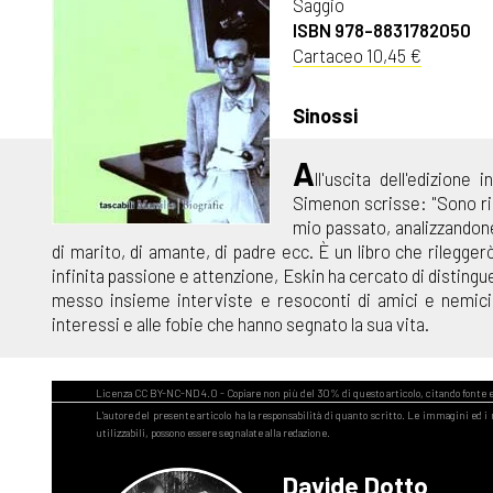
Saggio
ISBN 978-8831782050
Cartaceo 10,45 €
Sinossi
A
ll'uscita dell'edizione
Simenon scrisse: "Sono rim
mio passato, analizzandone
di marito, di amante, di padre ecc. È un libro che rilegge
infinita passione e attenzione, Eskin ha cercato di distingue
messo insieme interviste e resoconti di amici e nemici,
interessi e alle fobie che hanno segnato la sua vita.
Davide Dotto