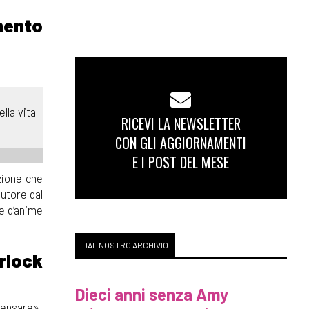
imento
lla vita
RICEVI LA NEWSLETTER
CON GLI AGGIORNAMENTI
E I POST DEL MESE
azione che
autore dal
re d’anime
DAL NOSTRO ARCHIVIO
rlock
Dieci anni senza Amy
 pensare».