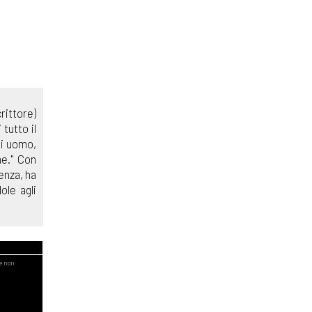
rittore)
tutto il
di uomo,
me." Con
enza, ha
ole agli