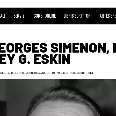
ALE
SERVIZI
CORSI ONLINE
LIBRI&SCRITTORI
ARTE&SPE
EORGES SIMENON, 
Y G. ESKIN
EDIT
BIOGRAFIA
,
LE RECENSIONI DI DAVIDE DOTTO
,
MARSILIO
,
RECENSIONI