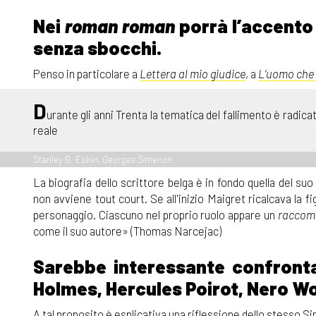
Nei
roman roman
porrà l’accento 
senza sbocchi.
Penso in particolare a
Lettera al mio giudice
, a
L’uomo che 
D
urante gli anni Trenta la tematica del fallimento è radica
reale
Stanley G. Eskin,
Georges Simenon
La biografia dello scrittore belga è in fondo quella del s
non avviene tout court. Se all'inizio Maigret ricalcava la fi
personaggio. Ciascuno nel proprio ruolo appare un
raccom
come il suo autore» (Thomas Narcejac)
Sarebbe interessante confronta
Holmes, Hercules Poirot, Nero Wo
A tal proposito è esplicativa una riflessione dello stesso S