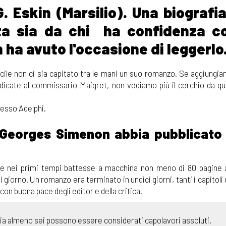
. Eskin (Marsilio). Una biografi
ta sia da chi ha confidenza c
n ha avuto l'occasione di leggerlo
ile non ci sia capitato tra le mani un suo romanzo. Se aggiungia
edicate al commissario Maigret, non vediamo più il cerchio da qu
resso Adelphi.
a Georges Simenon abbia pubblicato 
 che nei primi tempi battesse a macchina non meno di 80 pagine a
iorno. Un romanzo era terminato in undici giorni, tanti i capitoli 
on buona pace degli editor e della critica.
tavia almeno sei possono essere considerati capolavori assoluti.