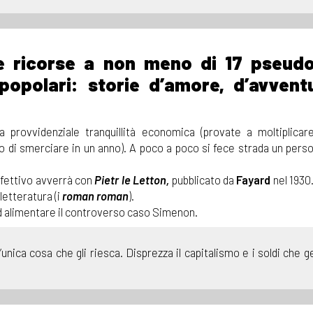
e ricorse a non meno di 17 pseudo
 popolari: storie d’amore, d’avvent
 provvidenziale tranquillità economica (provate a moltiplicar
ado di smerciare in un anno). A poco a poco si fece strada un pers
ffettivo avverrà con
Pietr le Letton,
pubblicato da
Fayard
nel 1930.
letteratura (i
roman roman
).
 ad alimentare il controverso caso Simenon.
nica cosa che gli riesca. Disprezza il capitalismo e i soldi che 