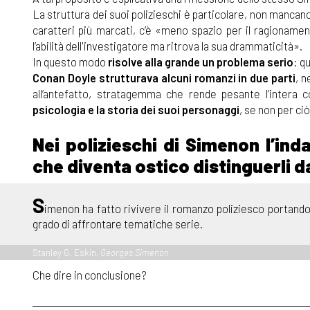
La struttura dei suoi polizieschi è particolare, non mancano
caratteri più marcati, c’è «meno spazio per il ragionament
l’abilità dell'investigatore ma ritrova la sua drammaticità».
In questo modo
risolve alla grande un problema serio
: q
Conan Doyle strutturava alcuni romanzi in due parti
, n
all’antefatto, stratagemma che rende pesante l’intera 
psicologia e la storia dei suoi personaggi
, se non per ciò
Nei polizieschi di Simenon l’ind
che diventa ostico distinguerli da
S
imenon ha fatto rivivere il romanzo poliziesco portando
grado di affrontare tematiche serie.
Stanley G. Eskin,
Georges Simenon
Che dire in conclusione?