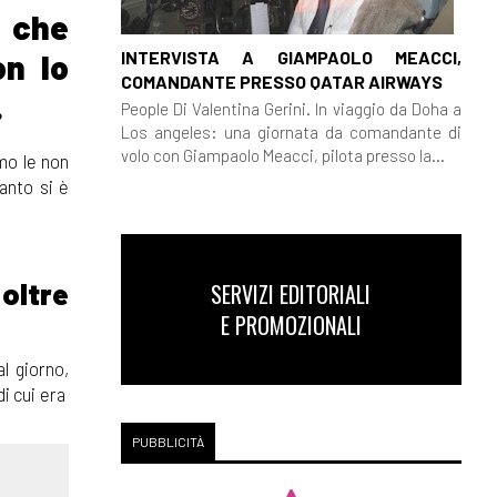
a che
INTERVISTA A GIAMPAOLO MEACCI,
on lo
COMANDANTE PRESSO QATAR AIRWAYS
.
People Di Valentina Gerini. In viaggio da Doha a
Los angeles: una giornata da comandante di
volo con Giampaolo Meacci, pilota presso la...
mo le non
anto si è
oltre
SERVIZI EDITORIALI
E PROMOZIONALI
l giorno,
di cui era
PUBBLICITÀ