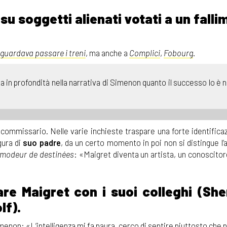
su soggetti alienati votati a un fall
guardava passare i treni
, ma anche a
Complici
,
Fobourg
.
ta in profondità nella narrativa di Simenon quanto il successo lo è ne
uo commissario. Nelle varie inchieste traspare una forte identific
gura di
suo padre
, da un certo momento in poi non si distingue l’
modeur de destinées
: «Maigret diventa un artista, un conoscito
re Maigret con i suoi colleghi (She
lf).
imenon: «L’intelligenza mi fa paura, cerco di sentire piuttosto che