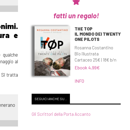
fatti un regalo!
nimi.
THE TOP
ura e
IL MONDO DEI TWENTY
ONE PILOTS
Rosanna Costantino
Bio illustrata
e qualche
Cartaceo 25€ | 18€ b/n
onaggio al
Ebook 4,99€
 Si tratta
INFO
SEGUICI ANCHE SU...
generano
Gli Scrittori della Porta Accanto