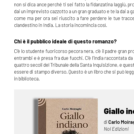
non si dica ance perché ti sei fatto la fidanzatina laggiù, p
dai un imprevisto cazzotto a un gran graduato e te la dai a 
come ma per ora sei riuscito a fare perdere le tue tracce.
clandestino in India. La storia incomincia così.
Chi è il pubblico ideale di questo romanzo?
C’è lo studente fuoricorso pecora nera, c’è il padre gran p
entrambi e è presa fra due fuochi. C’è l’India raccontata da
quattro secoli del Tribunale della Santa Inquisizione, e quest
essere di stampo diverso. Questo è un libro che si può legge
in biblioteca.
Giallo i
di
Carlo Moira
Noi Edizioni