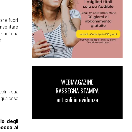
are fuori
inventare
è poi una
e.
WEBMAGAZINE
RASSEGNA STAMPA
ccini, sua
e qualcosa
articoli in evidenza
io degli
bocca al