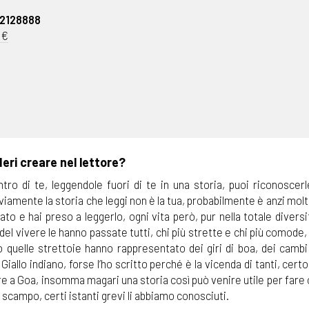
32128888
0€
eri creare nel lettore?
ro di te, leggendole fuori di te in una storia, puoi riconoscerl
Ovviamente la storia che leggi non è la tua, probabilmente è anzi mol
ato e hai preso a leggerlo, ogni vita però, pur nella totale diversi
del vivere le hanno passate tutti, chi più strette e chi più comode,
o quelle strettoie hanno rappresentato dei giri di boa, dei cambi
iallo indiano, forse l’ho scritto perché è la vicenda di tanti, certo 
re a Goa, insomma magari una storia così può venire utile per fare
di scampo, certi istanti grevi li abbiamo conosciuti.