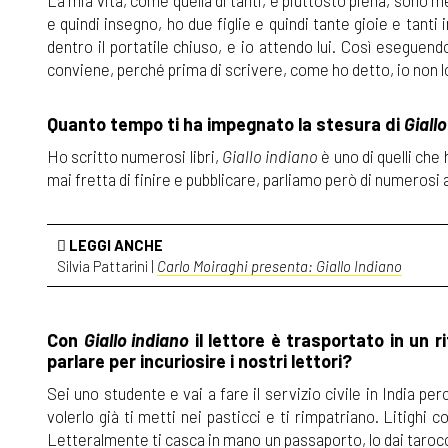
La mia vita, come quella di tanti, è piuttosto piena, sono m
e quindi insegno, ho due figlie e quindi tante gioie e tan
dentro il portatile chiuso, e io attendo lui. Così eseguend
conviene, perché prima di scrivere, come ho detto, io non lo
Quanto tempo ti ha impegnato la stesura di
Giall
Ho scritto numerosi libri,
Giallo indiano
è uno di quelli che
mai fretta di finire e pubblicare, parliamo però di numerosi 
LEGGI ANCHE
Silvia Pattarini |
Carlo Moiraghi presenta: Giallo Indiano
Con
Giallo indiano
il lettore è trasportato in un 
parlare per incuriosire i nostri lettori?
Sei uno studente e vai a fare il servizio civile in India pe
volerlo già ti metti nei pasticci e ti rimpatriano. Litighi
Letteralmente ti casca in mano un passaporto, lo dai tarocca