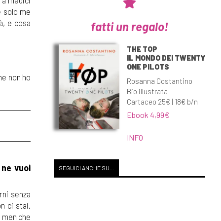
a a medici
de solo me
rà, e cosa
fatti un regalo!
THE TOP
IL MONDO DEI TWENTY
ONE PILOTS
che non ho
Rosanna Costantino
Bio illustrata
Cartaceo 25€ | 18€ b/n
Ebook 4,99€
INFO
 ne vuoi
SEGUICI ANCHE SU...
orni senza
n ci stai.
in men che