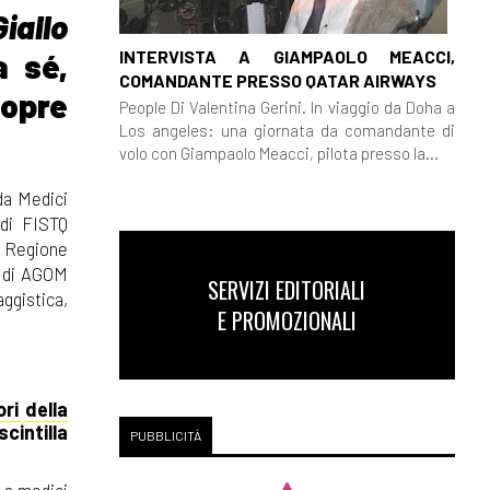
Giallo
INTERVISTA A GIAMPAOLO MEACCI,
a sé,
COMANDANTE PRESSO QATAR AIRWAYS
copre
People Di Valentina Gerini. In viaggio da Doha a
Los angeles: una giornata da comandante di
volo con Giampaolo Meacci, pilota presso la...
da Medici
 di FISTQ
la Regione
e di AGOM
SERVIZI EDITORIALI
ggistica,
E PROMOZIONALI
ori della
cintilla
PUBBLICITÀ