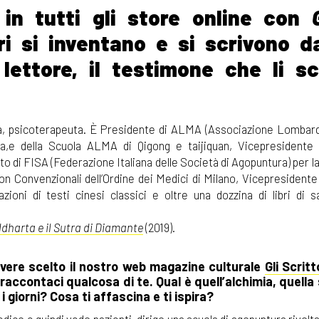
 in tutti gli store online con
bri si inventano e si scrivono d
 lettore, il testimone che li s
a, psicoterapeuta. È Presidente di ALMA (Associazione Lombar
a,e della Scuola ALMA di Qigong e taijiquan, Vicepresidente
ato di FISA (Federazione Italiana delle Società di Agopuntura) per 
 Convenzionali dell’Ordine dei Medici di Milano, Vicepresident
ioni di testi cinesi classici e oltre una dozzina di libri di sa
ddharta e il Sutra di Diamante
(2019).
avere scelto il nostro web magazine culturale
Gli Scritt
raccontaci qualcosa di te. Qual è quell’alchimia, quella s
 i giorni? Cosa ti affascina e ti ispira?