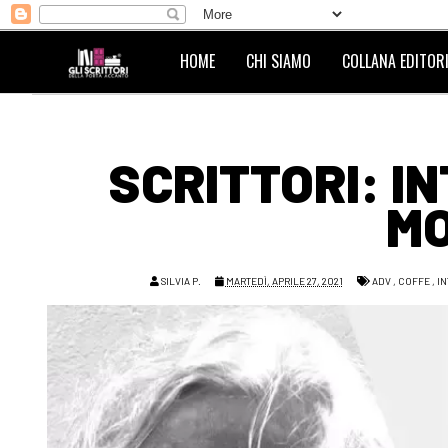
HOME
CHI SIAMO
COLLANA EDITORI
SCRITTORI: I
MO
SILVIA P.
MARTEDÌ, APRILE 27, 2021
ADV
,
COFFE
,
IN