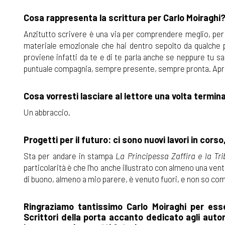
Cosa rappresenta la scrittura per Carlo Moiraghi
Anzitutto scrivere è una via per comprendere meglio, per 
materiale emozionale che hai dentro sepolto da qualche pa
proviene infatti da te e di te parla anche se neppure tu 
puntuale compagnia, sempre presente, sempre pronta. Apri il 
Cosa vorresti lasciare al lettore una volta terminati
Un abbraccio.
Progetti per il futuro: ci sono nuovi lavori in cors
Sta per andare in stampa
La Principessa Zaffira e la Tr
particolarità è che l’ho anche illustrato con almeno una venti
di buono, almeno a mio parere, è venuto fuori, e non so co
Ringraziamo tantissimo Carlo Moiraghi per esse
Scrittori della porta accanto dedicato agli autor