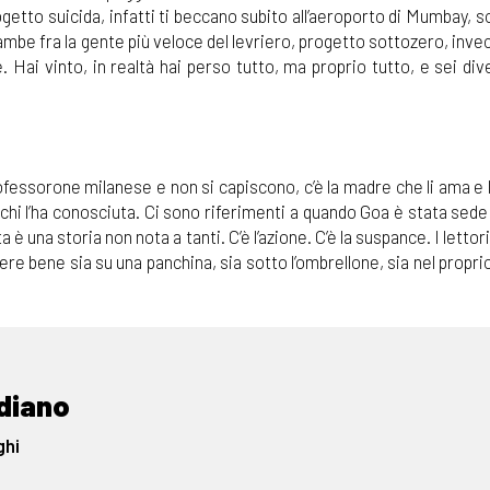
rogetto suicida, infatti ti beccano subito all’aeroporto di Mumbay, s
gambe fra la gente più veloce del levriero, progetto sottozero, inve
 Hai vinto, in realtà hai perso tutto, ma proprio tutto, e sei di
rofessorone milanese e non si capiscono, c’è la madre che li ama e 
 chi l’ha conosciuta. Ci sono riferimenti a quando Goa è stata sede
a è una storia non nota a tanti. C’è l’azione. C’è la suspance. I letto
re bene sia su una panchina, sia sotto l’ombrellone, sia nel propri
ndiano
ghi