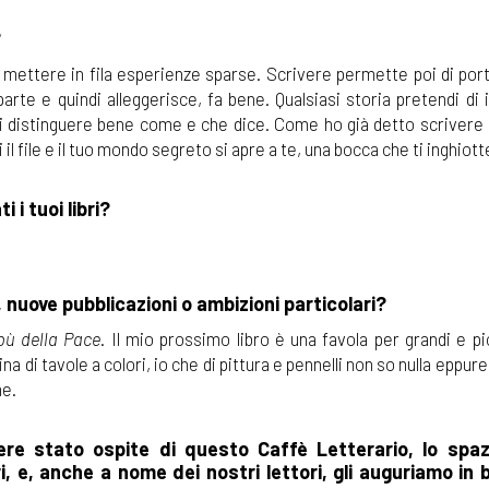
?
mettere in fila esperienze sparse. Scrivere permette poi di port
rte e quindi alleggerisce, fa bene. Qualsiasi storia pretendi di 
sai distinguere bene come e che dice. Come ho già detto scrivere 
file e il tuo mondo segreto si apre a te, una bocca che ti inghiott
 i tuoi libri?
o, nuove pubblicazioni o ambizioni particolari?
ibù della Pace
. Il mio prossimo libro è una favola per grandi e pi
na di tavole a colori, io che di pittura e pennelli non so nulla eppur
me.
re stato ospite di questo Caffè Letterario, lo spaz
i, e, anche a nome dei nostri lettori, gli auguriamo in 