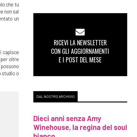
olo che tu
ce non sai
ventato un
RICEVI LA NEWSLETTER
CON GLI AGGIORNAMENTI
li capisce
E I POST DEL MESE
 per oltre
ri possono
o studio o
DAL NOSTRO ARCHIVIO
Dieci anni senza Amy
Winehouse, la regina del soul
bianco