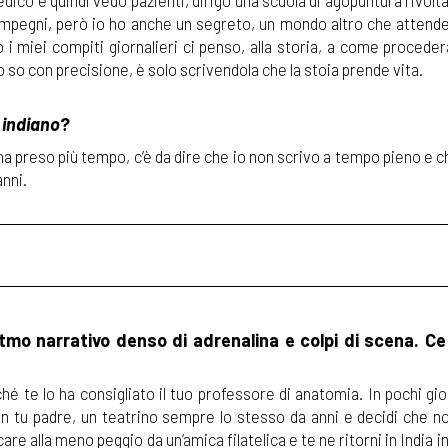
edico e quindi vedo pazienti, dirigo una scuola di agopuntura rivolt
ti impegni, però io ho anche un segreto, un mondo altro che atten
o i miei compiti giornalieri ci penso, alla storia, a come procede
 so con precisione, è solo scrivendola che la stoia prende vita.
o indiano
?
 ha preso più tempo, c’è da dire che io non scrivo a tempo pieno e 
anni.
ritmo narrativo denso di adrenalina e colpi di scena. Ce
rché te lo ha consigliato il tuo professore di anatomia. In pochi gi
 con tu padre, un teatrino sempre lo stesso da anni e decidi che no
re alla meno peggio da un’amica filatelica e te ne ritorni in India 