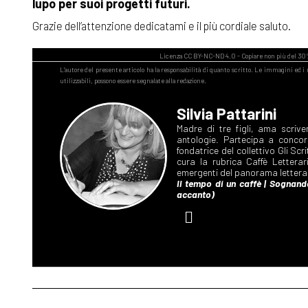
lupo per suoi progetti futuri.
Grazie dell’attenzione dedicatami e il più cordiale saluto.
Silvia Pattarini