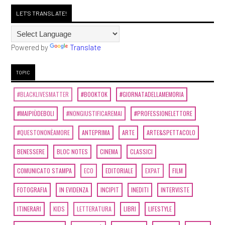
LET'S TRANSLATE!
Powered by
Translate
TOPIC
#BLACKLIVESMATTER
#BOOKTOK
#GIORNATADELLAMEMORIA
#MAIPIÙDEBOLI
#NONGIUSTIFICAREMAI
#PROFESSIONELETTORE
#QUESTONONÈAMORE
ANTEPRIMA
ARTE
ARTE&SPETTACOLO
BENESSERE
BLOC NOTES
CINEMA
CLASSICI
COMUNICATO STAMPA
ECO
EDITORIALE
EXPAT
FILM
FOTOGRAFIA
IN EVIDENZA
INCIPIT
INEDITI
INTERVISTE
ITINERARI
KIDS
LETTERATURA
LIBRI
LIFESTYLE