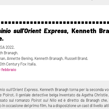
inio sull'Orient Express
, Kenneth Br
e.
SA 2022.
th Branagh.
n, Annette Bening, Kenneth Branagh, Russell Brand.
0th Century Fox Italia.
10 febbraio
nio sull'Orient Express
, Kenneth Branagh torna per la seconda vol
e Poirot, il geniale detective belga inventato da Agatha Christie.I
sato sul romanzo
Poirot sul Nilo
ed è diretto da Branagh che, 
in occasione del primo film, ha a disposizione un cast di livello alt