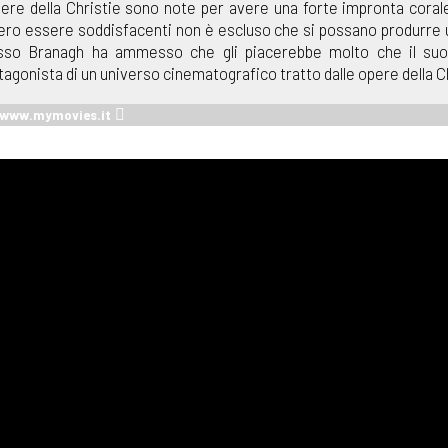
pere della Christie sono note per avere una forte impronta corale
ero essere soddisfacenti non è escluso che si possano produrre u
esso Branagh ha ammesso che gli piacerebbe molto che il suo
agonista di un universo cinematografico tratto dalle opere della Ch
u www.mymovies.it