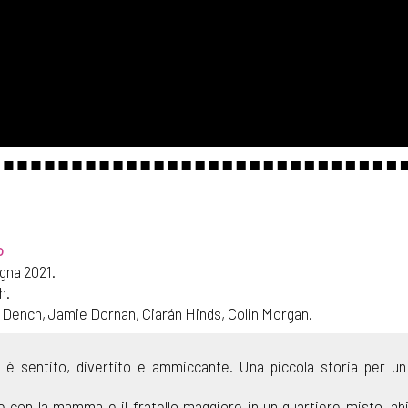
o
gna 2021.
h.
i Dench, Jamie Dornan, Ciarán Hinds, Colin Morgan.
 è sentito, divertito e ammiccante. Una piccola storia per un
ve con la mamma e il fratello maggiore in un quartiere misto, ab