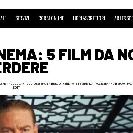
ALE
SERVIZI
CORSI ONLINE
LIBRI&SCRITTORI
ARTE&SPE
NEMA: 5 FILM DA N
ERDERE
&SPETTACOLO
,
ARTICOLI DI STEFANIA BERGO
,
CINEMA
,
IN EVIDENZA
,
POSTSTEFANIABERGO
,
PRO
EDIT