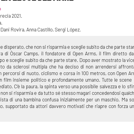
o
recia 2021.
a.
ani Rovira, Anna Castillo, Sergi López.
e disperato, che non si risparmia e sceglie subito da che parte sta
ra di Òscar Camps, il fondatore di Open Arms, il film diretto d
o e sceglie subito da che parte stare. Dopo aver mostrato la vic
to da sclerosi multipla che ha deciso di non arrendersi affron
n percorsi di nuoto, ciclismo e corsa in 100 metros, con Open A
n film insieme politico e profondamente umano. Tutte le scene
ato. C’è la paura, la spinta verso una possibile salvezza e lo sf
 non si risparmia e da tutto sé stesso magari concedendosi qualch
 vista di una bambina confusa inizialmente per un maschio. Ma s
o, supportato da attori davvero motivati che riapre con forza un