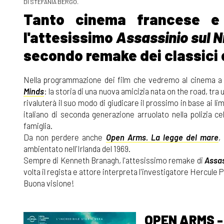
DI STEFANIA BERGO.
Tanto cinema francese e i
l'attesissimo
Assassinio sul N
secondo remake dei classici 
Nella programmazione dei film che vedremo al cinema a fe
Minds
: la storia di una nuova amicizia nata on the road, tra
rivaluterà il suo modo di giudicare il prossimo in base ai l
italiano di seconda generazione arruolato nella polizia ce
famiglia.
Da non perdere anche
Open Arms. La legge del mare
,
ambientato nell'Irlanda del 1969.
Sempre di Kenneth Branagh, l'attesissimo remake di
Assas
volta il regista e attore interpreta l'investigatore Hercule Po
Buona visione!
OPEN ARMS -