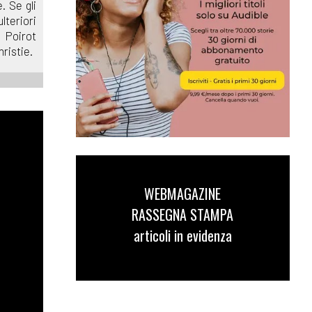
. Se gli
lteriori
 Poirot
ristie.
WEBMAGAZINE
RASSEGNA STAMPA
articoli in evidenza