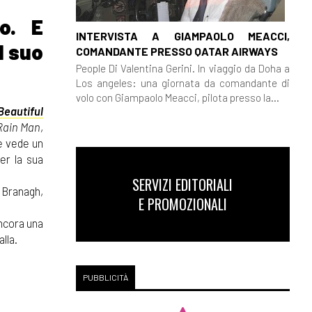
o. E
INTERVISTA A GIAMPAOLO MEACCI,
l suo
COMANDANTE PRESSO QATAR AIRWAYS
People Di Valentina Gerini. In viaggio da Doha a
Los angeles: una giornata da comandante di
volo con Giampaolo Meacci, pilota presso la...
Beautiful
Rain Man
,
e vede un
per la sua
SERVIZI EDITORIALI
 Branagh,
E PROMOZIONALI
Ancora una
lla.
PUBBLICITÀ