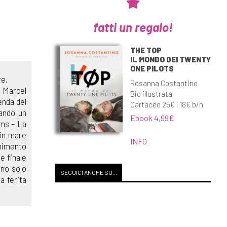
fatti un regalo!
THE TOP
IL MONDO DEI TWENTY
ONE PILOTS
re.
Rosanna Costantino
a Marcel
Bio illustrata
enda del
Cartaceo 25€ | 18€ b/n
tando un
Ebook 4,99€
rms – La
 in mare
INFO
inimento
e finale
ono solo
SEGUICI ANCHE SU...
a ferita