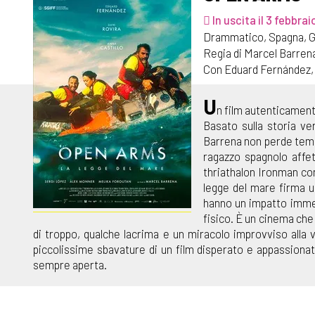
In uscita il 3 febbrai
Drammatico, Spagna, G
Regia di Marcel Barren
Con Eduard Fernández, D
U
n film autenticament
Basato sulla storia ve
Barrena non perde temp
ragazzo spagnolo affet
thriathalon Ironman co
legge del mare firma u
hanno un impatto immedi
fisico. È un cinema che
di troppo, qualche lacrima e un miracolo improvviso alla
piccolissime sbavature di un film disperato e appassionat
sempre aperta.