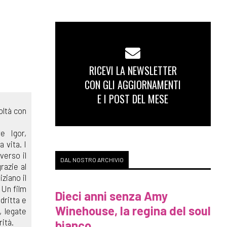
RICEVI LA NEWSLETTER
CON GLI AGGIORNAMENTI
E I POST DEL MESE
oltà con
e Igor,
 vita. I
verso il
DAL NOSTRO ARCHIVIO
razie al
ziano il
 Un film
Dieci anni senza Amy
 dritta e
Winehouse, la regina del soul
, legate
rità.
bianco