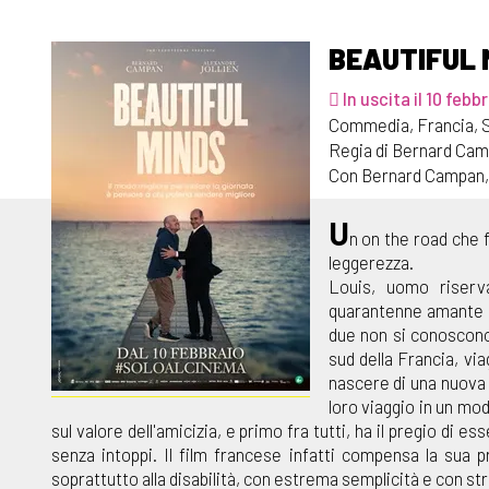
BEAUTIFUL 
In uscita il 10 febb
Commedia, Francia, S
Regia di Bernard Camp
Con Bernard Campan, A
U
n on the road che f
leggerezza.
Louis, uomo riserv
quarantenne amante del
due non si conoscono
sud della Francia, vi
nascere di una nuova s
loro viaggio in un mo
sul valore dell'amicizia, e primo fra tutti, ha il pregio di e
senza intoppi. Il film francese infatti compensa la sua 
soprattutto alla disabilità, con estrema semplicità e con st