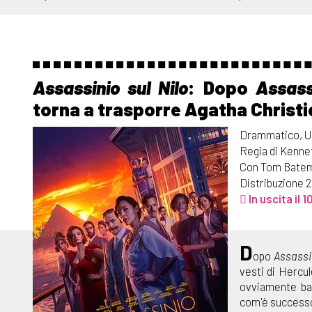
Assassinio sul Nilo
: Dopo
Assass
torna a trasporre Agatha Christi
Drammatico, U
Regia di Kenne
Con Tom Batema
Distribuzione 2
In uscita il 
D
opo
Assassi
vesti di Hercul
ovviamente ba
com'è successo 