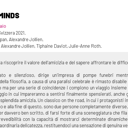
MINDS
raio
vizzera 2021.
an, Alexandre Jollien.
lexandre Jollien, Tiphaine Daviot, Julie-Anne Roth.
a riscoprire il valore dell'amicizia e del sapere affrontare le diffic
ato e silenzioso, dirige un'impresa di pompe funebri mentr
la filosofia, a causa di una paralisi celebrale è rimasto disabile a
 ma per una serie di coincidenze i compiono un viaggio insieme 
aggio in cui impareranno a sentirsi finalmente spensierati, anche g
plendida amicizia. Un classico on the road, in cui i protagonisti ini
do e alla fine di questo, sono due persone completamente diverse.
sser davvero ben scritto, di farsi forte di una sceneggiatura che fila
prevedibilità con la capacità di mostrarci determinate dinamiche
raordinaria delicatezza, restituendoci una sensazione di genuina ve