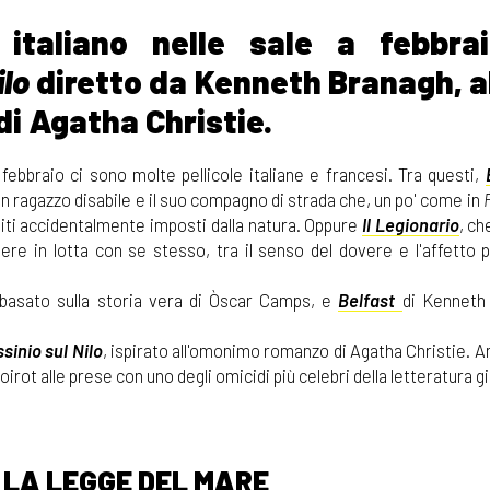
taliano nelle sale a febbrai
ilo
diretto da Kenneth Branagh, a
di Agatha Christie.
bbraio ci sono molte pellicole italiane e francesi. Tra questi,
 un ragazzo disabile e il suo compagno di strada che, un po' come in
imiti accidentalmente imposti dalla natura. Oppure
Il Legionario
, ch
lere in lotta con se stesso, tra il senso del dovere e l'affetto 
 basato sulla storia vera di Òscar Camps, e
Belfast
di Kenneth
sinio sul Nilo
, ispirato all'omonimo romanzo di Agatha Christie. 
irot alle prese con uno degli omicidi più celebri della letteratura gia
 LA LEGGE DEL MARE