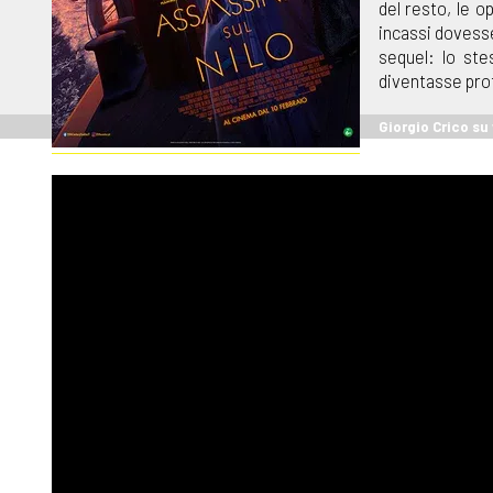
del resto, le o
incassi dovess
sequel: lo st
diventasse prot
Giorgio Crico s