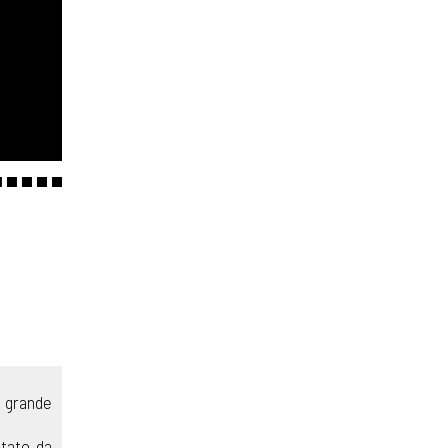
 grande
itato da