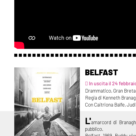
BELFAST
In uscita il 24 febbrai
Drammatico, Gran Breta
Regia di Kenneth Branag
Con Caitriona Balfe, Jud
L'
amarcord di Branagh
pubblico.
Belfast, 1969. Buddy vi