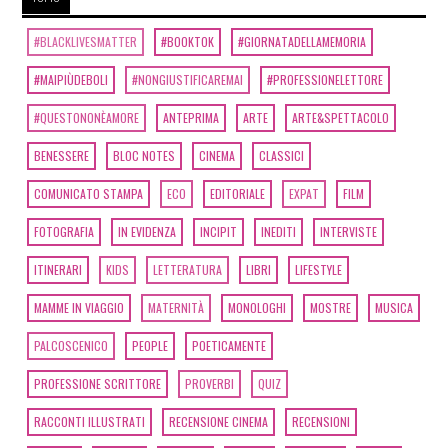
#BLACKLIVESMATTER
#BOOKTOK
#GIORNATADELLAMEMORIA
#MAIPIÙDEBOLI
#NONGIUSTIFICAREMAI
#PROFESSIONELETTORE
#QUESTONONÈAMORE
ANTEPRIMA
ARTE
ARTE&SPETTACOLO
BENESSERE
BLOC NOTES
CINEMA
CLASSICI
COMUNICATO STAMPA
ECO
EDITORIALE
EXPAT
FILM
FOTOGRAFIA
IN EVIDENZA
INCIPIT
INEDITI
INTERVISTE
ITINERARI
KIDS
LETTERATURA
LIBRI
LIFESTYLE
MAMME IN VIAGGIO
MATERNITÀ
MONOLOGHI
MOSTRE
MUSICA
PALCOSCENICO
PEOPLE
POETICAMENTE
PROFESSIONE SCRITTORE
PROVERBI
QUIZ
RACCONTI ILLUSTRATI
RECENSIONE CINEMA
RECENSIONI