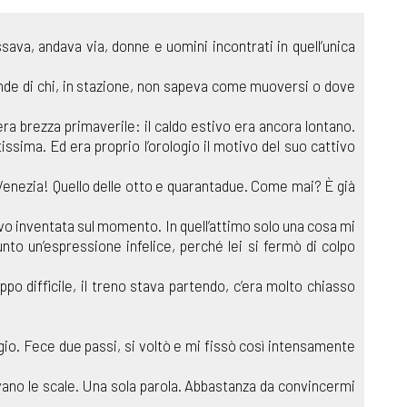
va, andava via, donne e uomini incontrati in quell’unica
omande di chi, in stazione, non sapeva come muoversi o dove
era brezza primaverile: il caldo estivo era ancora lontano.
ssima. Ed era proprio l’orologio il motivo del suo cattivo
 Venezia! Quello delle otto e quarantadue. Come mai? È già
vevo inventata sul momento. In quell’attimo solo una cosa mi
nto un’espressione infelice, perché lei si fermò di colpo
po difficile, il treno stava partendo, c’era molto chiasso
io. Fece due passi, si voltò e mi fissò così intensamente
vano le scale. Una sola parola. Abbastanza da convincermi