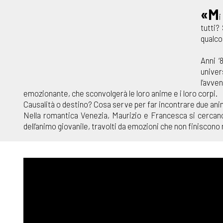
«M
i
tutti?
qualco
Anni ‘
univer
l’avve
emozionante, che sconvolgerà le loro anime e i loro corpi.
Causalità o destino? Cosa serve per far incontrare due an
Nella romantica Venezia, Maurizio e Francesca si cercano 
dell’animo giovanile, travolti da emozioni che non finiscono 