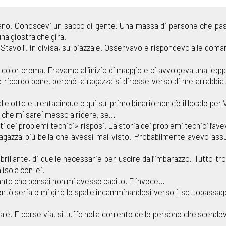
ano. Conoscevi un sacco di gente. Una massa di persone che passa
una giostra che gira.
ci. Stavo lì, in divisa, sul piazzale. Osservavo e rispondevo alle d
 color crema. Eravamo all’inizio di maggio e ci avvolgeva una legg
 ricordo bene, perché la ragazza si diresse verso di me arrabbiati
 otto e trentacinque e qui sul primo binario non c’è il locale per
o che mi sarei messo a ridere, se…
ti dei problemi tecnici» risposi. La storia dei problemi tecnici l’a
ragazza più bella che avessi mai visto. Probabilmente avevo assu
llante, di quelle necessarie per uscire dall’imbarazzo. Tutto trop
isola con lei.
tanto che pensai non mi avesse capito. E invece…
tò seria e mi girò le spalle incamminandosi verso il sottopassagg
e. E corse via, si tuffò nella corrente delle persone che scende