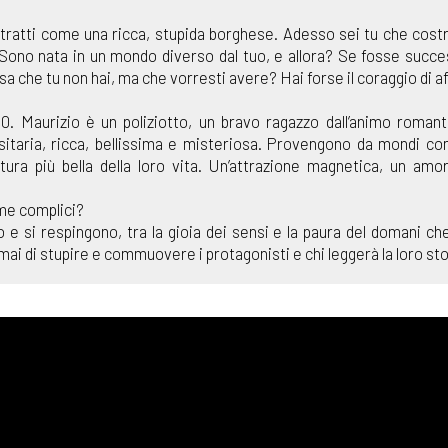
 tratti come una ricca, stupida borghese. Adesso sei tu che costr
 Sono nata in un mondo diverso dal tuo, e allora? Se fosse succe
sa che tu non hai, ma che vorresti avere? Hai forse il coraggio di
80. Maurizio è un poliziotto, un bravo ragazzo dall’animo roman
sitaria, ricca, bellissima e misteriosa. Provengono da mondi co
ntura più bella della loro vita. Un’attrazione magnetica, un a
ime complici?
e si respingono, tra la gioia dei sensi e la paura del domani ch
mai di stupire e commuovere i protagonisti e chi leggerà la loro sto