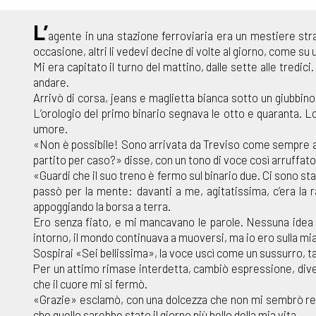
L’
agente in una stazione ferroviaria era un mestiere str
occasione, altri li vedevi decine di volte al giorno, come su 
Mi era capitato il turno del mattino, dalle sette alle tredi
andare.
Arrivò di corsa, jeans e maglietta bianca sotto un giubbino
L’orologio del primo binario segnava le otto e quaranta. Lo
umore.
«Non è possibile! Sono arrivata da Treviso come sempre alle
partito per caso?» disse, con un tono di voce così arruffat
«Guardi che il suo treno è fermo sul binario due. Ci sono sta
passò per la mente: davanti a me, agitatissima, c’era la 
appoggiando la borsa a terra.
Ero senza fiato, e mi mancavano le parole. Nessuna idea bri
intorno, il mondo continuava a muoversi, ma io ero sulla mia 
Sospirai «Sei bellissima», la voce uscì come un sussurro, 
Per un attimo rimase interdetta, cambiò espressione, diven
che il cuore mi si fermò.
«Grazie» esclamò, con una dolcezza che non mi sembrò real
che quello sarebbe stato il giorno più bello della mia vita.