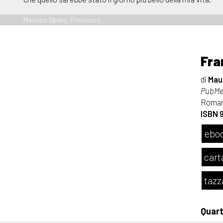
Maurizio Spano,
Francesca
Fra
di
Mau
PubMe 
Roma
ISBN 
eboo
cart
tazz
Quar