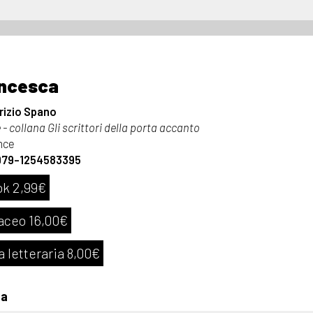
ncesca
rizio Spano
- collana Gli scrittori della porta accanto
nce
979-1254583395
k 2,99€
aceo 16,00€
a letteraria 8,00€
ta